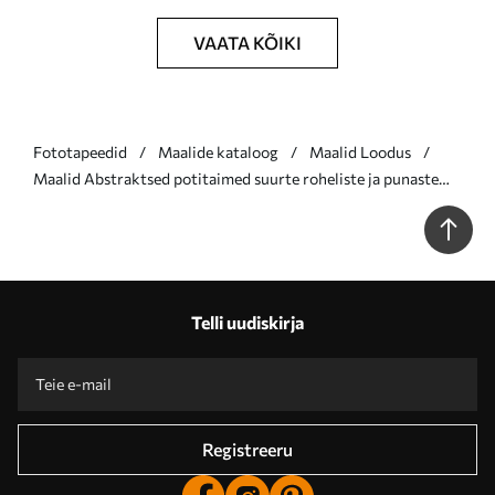
VAATA KÕIKI
Fototapeedid
Maalide kataloog
Maalid Loodus
Maalid Abstraktsed potitaimed suurte roheliste ja punaste
lehtedega kreemika värvi kaariku ees Nr s47033
Telli uudiskirja
Registreeru