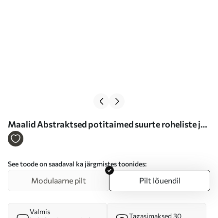
Maalid Abstraktsed potitaimed suurte roheliste ja
punaste lehtedega kreemika värvi kaariku ees Nr
s47033
See toode on saadaval ka järgmistes toonides:
Modulaarne pilt
Pilt lõuendil
Valmis
Tagasimaksed 30