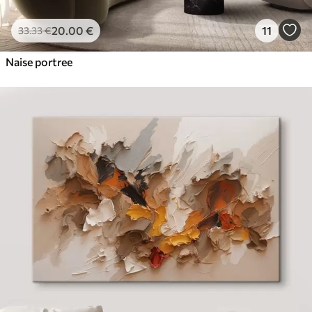
20
.00
€
11
33
.33
€
Naise portree