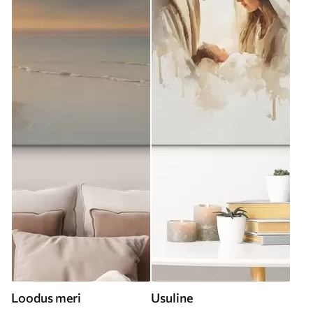
Loodus meri
Usuline