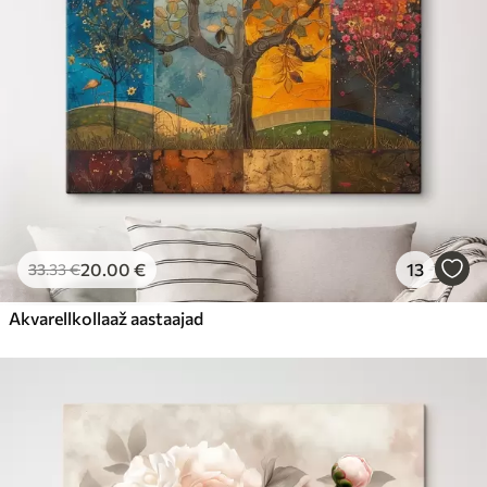
20
.00
€
13
33
.33
€
Akvarellkollaaž aastaajad