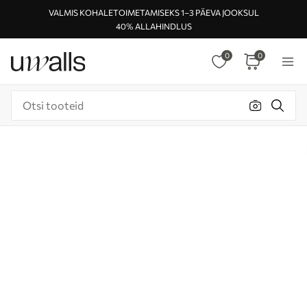
VALMIS KOHALETOIMETAMISEKS 1–3 PÄEVA JOOKSUL
40% ALLAHINDLUS
0
0