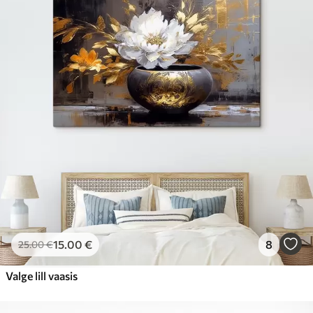
15
.00
€
8
25
.00
€
Valge lill vaasis