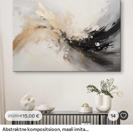
15
.00
€
14
25
.00
€
Abstraktne kompositsioon, maali imitatsioon