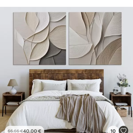
40
.00
€
10
66
.66
€