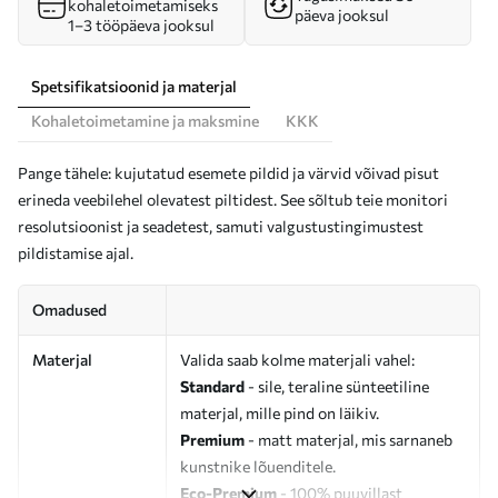
kohaletoimetamiseks
päeva jooksul
1–3 tööpäeva jooksul
Spetsifikatsioonid ja materjal
Kohaletoimetamine ja maksmine
KKK
Pange tähele: kujutatud esemete pildid ja värvid võivad pisut
erineda veebilehel olevatest piltidest. See sõltub teie monitori
resolutsioonist ja seadetest, samuti valgustustingimustest
pildistamise ajal.
Omadused
Materjal
Valida saab kolme materjali vahel:
Standard
- sile, teraline sünteetiline
materjal, mille pind on läikiv.
Premium
- matt materjal, mis sarnaneb
kunstnike lõuenditele.
Eco-Premium
- 100% puuvillast