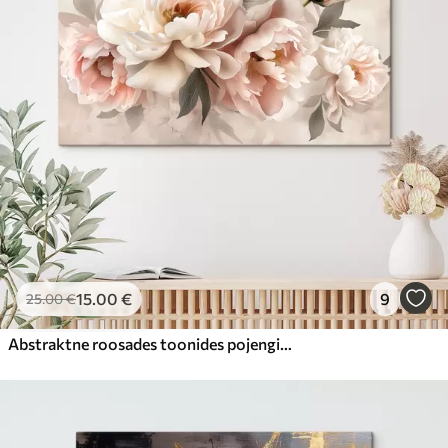
15
.00
€
9
25
.00
€
Abstraktne roosades toonides pojengide kimp