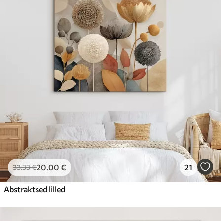
20
.00
€
21
33
.33
€
Abstraktsed lilled