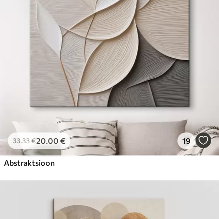
Hind Alates
23
.00
€
20
.00
€
19
33
.33
€
Abstraktsioon