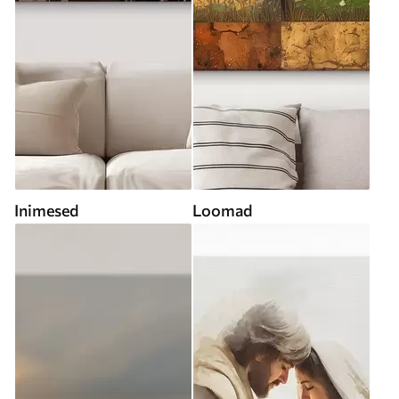
Inimesed
Loomad