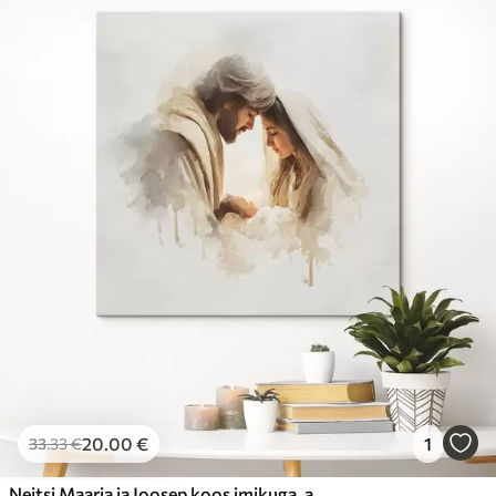
20
.00
€
1
33
.33
€
Neitsi Maarja ja Joosep koos imikuga, akvarellistiilis