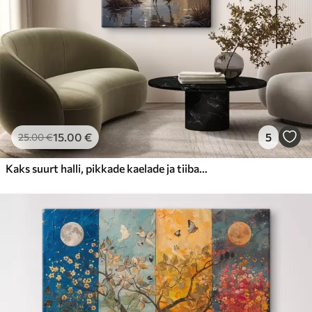
15
.00
€
5
25
.00
€
Kaks suurt halli, pikkade kaelade ja tiibadega kraanat, mis seisavad puudest ümbritsetud udujärves