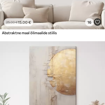
15
.00
€
16
25
.00
€
Abstraktne maal õlimaalide stiilis