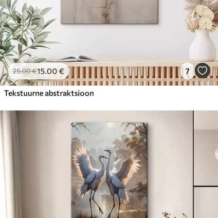
15
.00
€
7
25
.00
€
Tekstuurne abstraktsioon