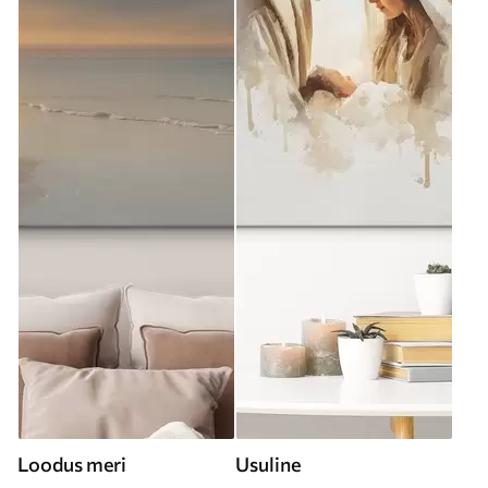
Loodus meri
Usuline