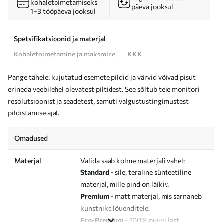
kohaletoimetamiseks
päeva jooksul
1–3 tööpäeva jooksul
Spetsifikatsioonid ja materjal
Kohaletoimetamine ja maksmine
KKK
Pange tähele: kujutatud esemete pildid ja värvid võivad pisut
erineda veebilehel olevatest piltidest. See sõltub teie monitori
resolutsioonist ja seadetest, samuti valgustustingimustest
pildistamise ajal.
Omadused
Materjal
Valida saab kolme materjali vahel:
Standard
- sile, teraline sünteetiline
materjal, mille pind on läikiv.
Premium
- matt materjal, mis sarnaneb
kunstnike lõuenditele.
Eco-Premium
- 100% puuvillast