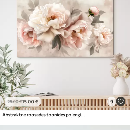
15
.00
€
9
25
.00
€
Abstraktne roosades toonides pojengide kimp