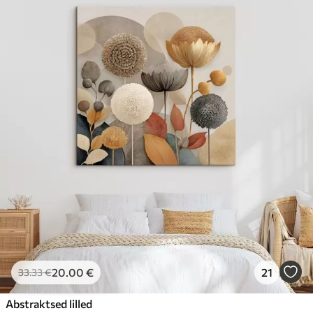
20
.00
€
21
33
.33
€
Abstraktsed lilled