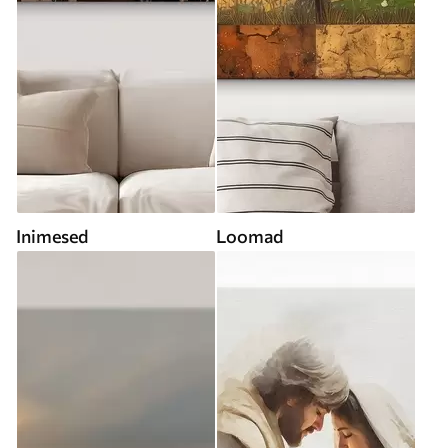
Inimesed
Loomad