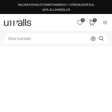
VALMIS KOHALETOIMETAMISEKS 1–3 PÄEVA JOOKSUL
40% ALLAHINDLUS
0
0