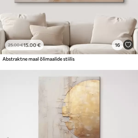
15
.00
€
16
25
.00
€
Abstraktne maal õlimaalide stiilis