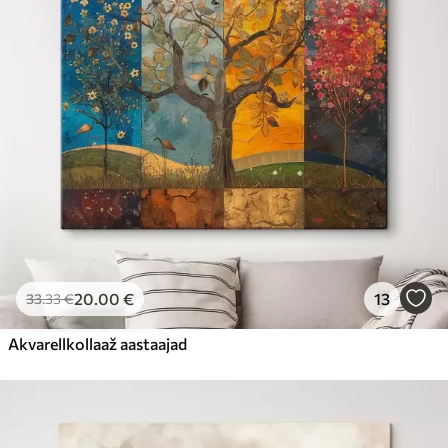
20
.00
€
13
33
.33
€
Akvarellkollaaž aastaajad