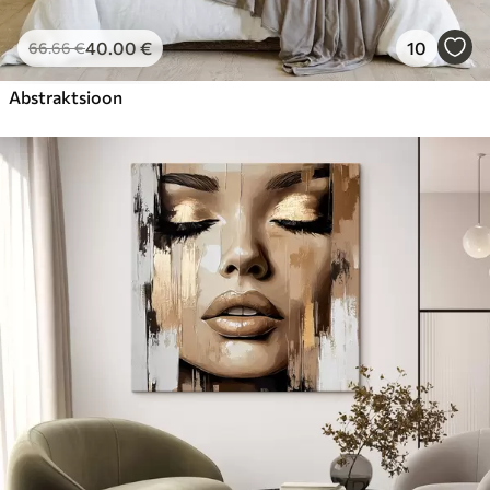
40
.00
€
10
66
.66
€
Abstraktsioon