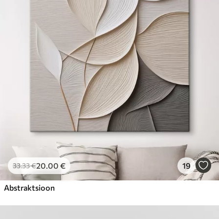
20
.00
€
19
33
.33
€
Abstraktsioon