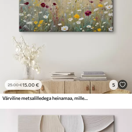
Hind Alates
23
.00
€
15
.00
€
5
25
.00
€
Värviline metsalilledega heinamaa, mille taustal on ähmane mets