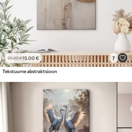
15
.00
€
7
25
.00
€
Tekstuurne abstraktsioon