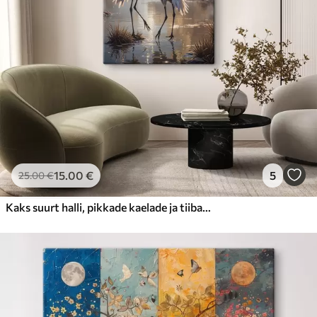
15
.00
€
5
25
.00
€
Kaks suurt halli, pikkade kaelade ja tiibadega kraanat, mis seisavad puudest ümbritsetud udujärves