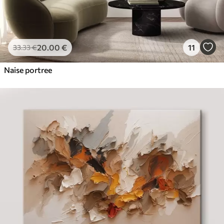
20
.00
€
11
33
.33
€
Naise portree