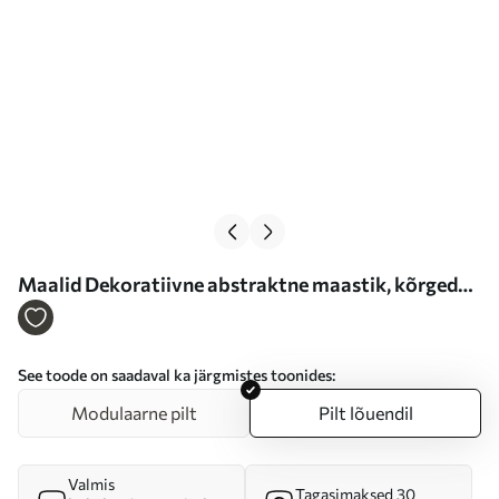
Maalid Dekoratiivne abstraktne maastik, kõrged
puud kollaste lehtedega, jõgi ja udu taustal Nr
s47014
See toode on saadaval ka järgmistes toonides:
Modulaarne pilt
Pilt lõuendil
Valmis
Tagasimaksed 30