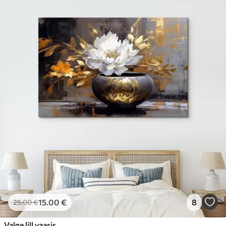
15
.00
€
8
25
.00
€
Valge lill vaasis