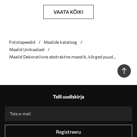
VAATA KÕIKI
Fototapeedid
Maalide kataloog
Maalid Unikaalsed
Maalid Dekoratiivne abstraktne maastik, kõrged puud
kollaste lehtedega, jõgi ja udu taustal Nr s47014
Telli uudiskirja
Registreeru