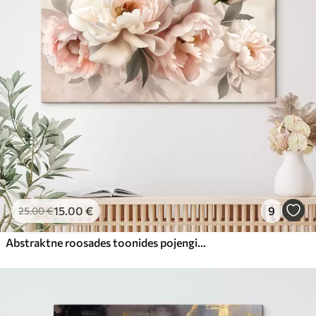
15
.00
€
9
25
.00
€
Abstraktne roosades toonides pojengide kimp