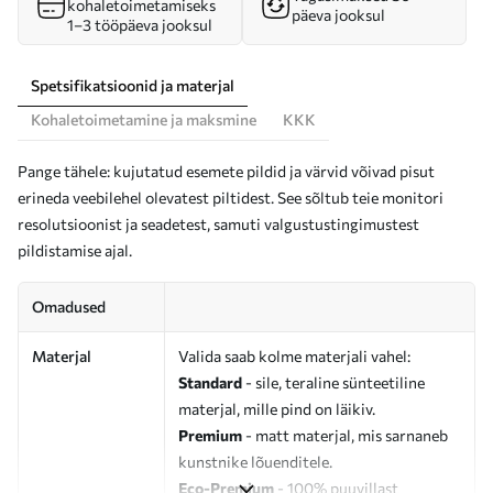
kohaletoimetamiseks
päeva jooksul
1–3 tööpäeva jooksul
Spetsifikatsioonid ja materjal
Kohaletoimetamine ja maksmine
KKK
Pange tähele: kujutatud esemete pildid ja värvid võivad pisut
erineda veebilehel olevatest piltidest. See sõltub teie monitori
resolutsioonist ja seadetest, samuti valgustustingimustest
pildistamise ajal.
Omadused
Materjal
Valida saab kolme materjali vahel:
Standard
- sile, teraline sünteetiline
materjal, mille pind on läikiv.
Premium
- matt materjal, mis sarnaneb
kunstnike lõuenditele.
Eco-Premium
- 100% puuvillast