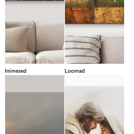
Inimesed
Loomad