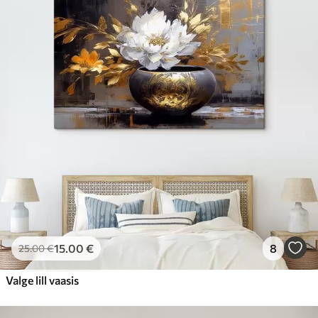
15
.00
€
8
25
.00
€
Valge lill vaasis