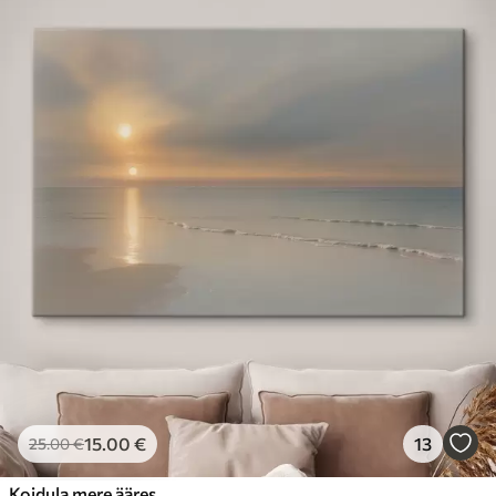
15
.00
€
13
25
.00
€
Koidula mere ääres