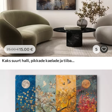
15
.00
€
5
25
.00
€
Kaks suurt halli, pikkade kaelade ja tiibadega kraanat, mis seisavad puudest ümbritsetud udujärves