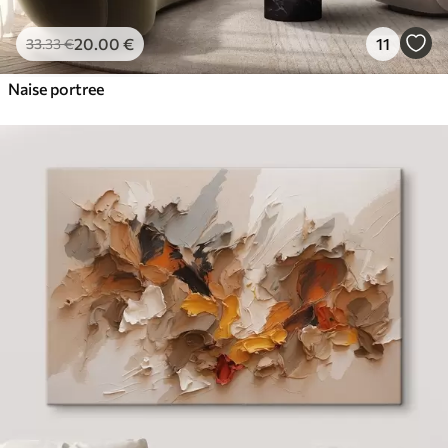
20
.00
€
11
33
.33
€
Naise portree