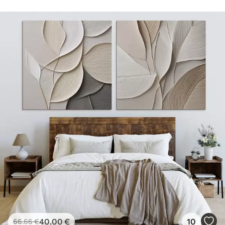
40
.00
€
10
66
.66
€