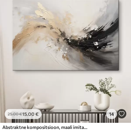
15
.00
€
14
25
.00
€
Abstraktne kompositsioon, maali imitatsioon