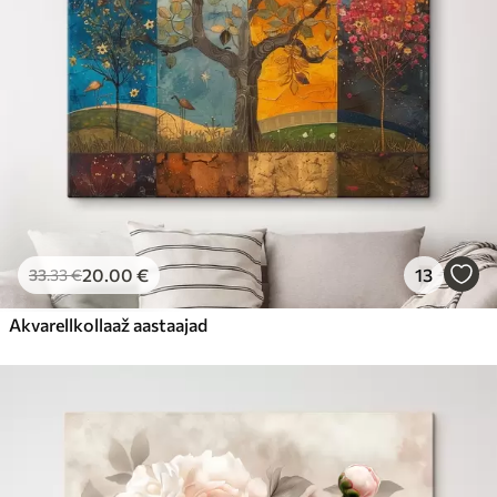
20
.00
€
13
33
.33
€
Akvarellkollaaž aastaajad