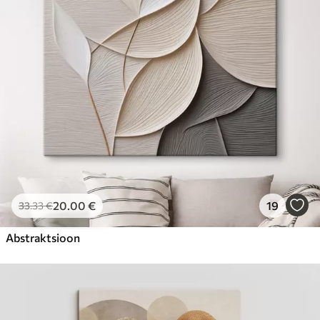
Hind Alates
31
.00
€
20
.00
€
19
33
.33
€
Abstraktsioon