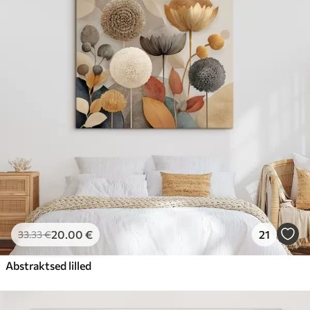
20
.00
€
21
33
.33
€
Abstraktsed lilled