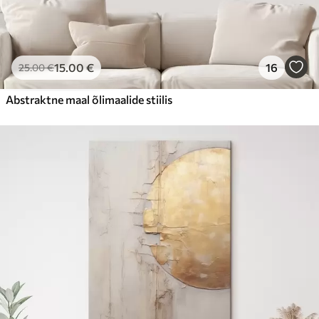
15
.00
€
16
25
.00
€
Abstraktne maal õlimaalide stiilis