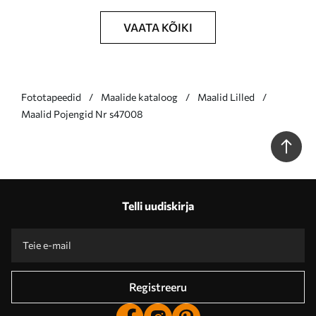
VAATA KÕIKI
Fototapeedid
Maalide kataloog
Maalid Lilled
Maalid Pojengid Nr s47008
Telli uudiskirja
Registreeru