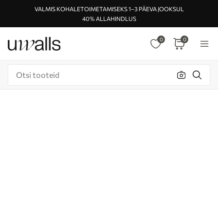
VALMIS KOHALETOIMETAMISEKS 1–3 PÄEVA JOOKSUL
40% ALLAHINDLUS
0
0