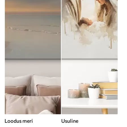
Loodus meri
Usuline