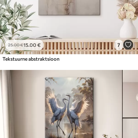
15
.00
€
7
25
.00
€
Tekstuurne abstraktsioon