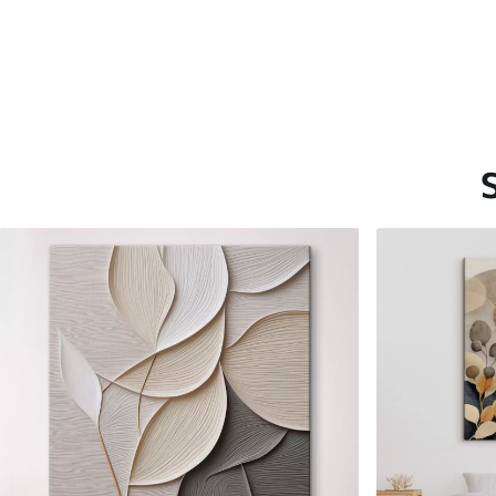
Saadaolevad materjalid
Standard
Premium
Hind Alates
20
.00
€
Hind Alates
25
.00
€