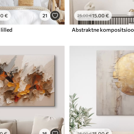
00
€
21
15
.00
€
25
.00
€
lilled
00
€
16
15
.00
€
25
.00
€