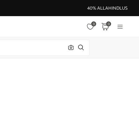
40% ALLAHINDLUS
0
0