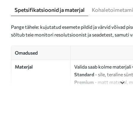
Spetsifikatsioonid ja materjal
Kohaletoimetami
Pange tähele: kujutatud esemete pildid ja värvid võivad pisu
sõltub teie monitori resolutsioonist ja seadetest, samuti v
Omadused
Materjal
Valida saab kolme materjali 
Standard
- sile, teraline sün
Premium
- matt materjal, m
Eco-Premium
- 100% puuvil
Autor
UWALLS
Artikli number
s46968
Lisaks
Võite lisada lakikihti.