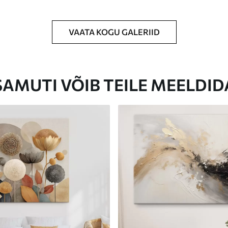
VAATA KOGU GALERIID
Eco-Premium
Hind Alates
31
.00
€
SAMUTI VÕIB TEILE MEELDID