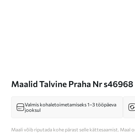
Maalid Talvine Praha Nr s46968
Valmis kohaletoimetamiseks 1–3 tööpäeva
jooksul
Maali võib riputada kohe pärast selle kättesaamist. Maal o