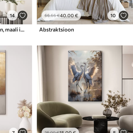
14
40
.00
€
10
66
.66
€
Abstraktne kompositsioon, maali imitatsioon
Abstraktsioon
7
15
.00
€
5
25
.00
€