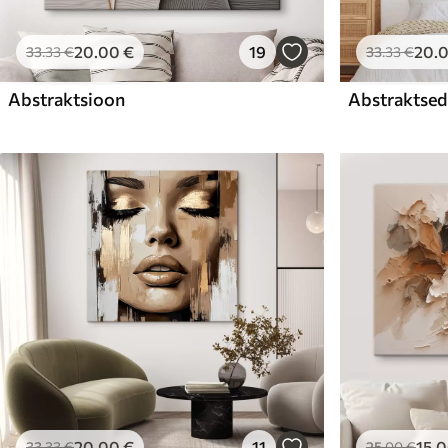
20
.00
€
19
20
.
33
.33
€
33
.33
€
Abstraktsioon
Abstraktsed 
20
.00
€
11
15
.
33
.33
€
25
.00
€