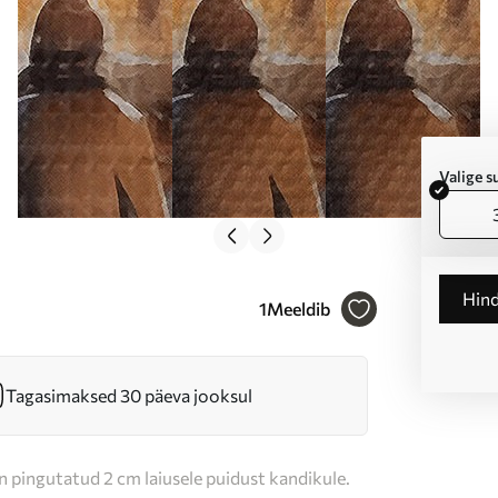
Valige 
Hin
1
Meeldib
Tagasimaksed 30 päeva jooksul
n pingutatud 2 cm laiusele puidust kandikule.