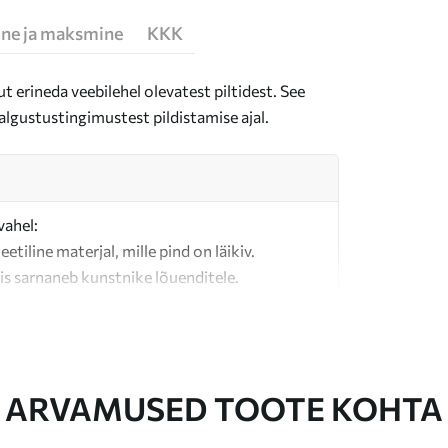
ne ja maksmine
KKK
t erineda veebilehel olevatest piltidest. See
algustustingimustest pildistamise ajal.
vahel:
teetiline materjal, mille pind on läikiv.
is sarnaneb kunstnike lõuenditele.
last valmistatud kvaliteetne lõuend.
ARVAMUSED TOOTE KOHTA