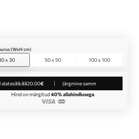
suurus (WxH cm)
30 x 30
50 x 50
100 x 100
d alates
33
.33
20
.00
€
Järgmine samm
Hind on märgitud
40% allahindlusega
.