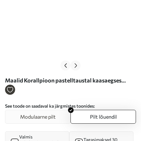
Maalid Korallpioon pastelltaustal kaasaegses
kunstilises illustratsioonistiilis Nr s46949
See toode on saadaval ka järgmistes toonides:
Modulaarne pilt
Pilt lõuendil
Valmis
Tagasimaksed 30