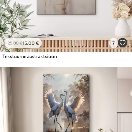
15
.00
€
7
25
.00
€
Tekstuurne abstraktsioon