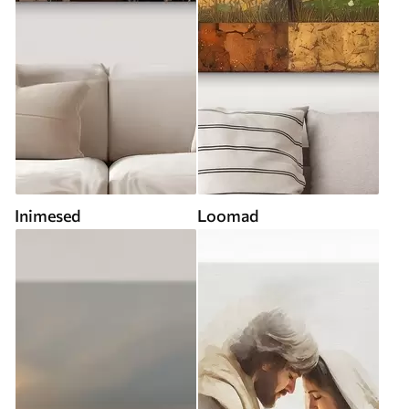
Inimesed
Loomad