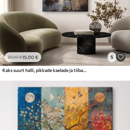
15
.00
€
5
25
.00
€
Kaks suurt halli, pikkade kaelade ja tiibadega kraanat, mis seisavad puudest ümbritsetud udujärves