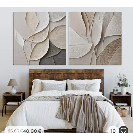
40
.00
€
10
66
.66
€