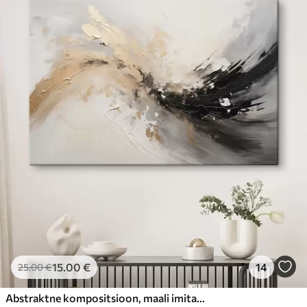
15
.00
€
14
25
.00
€
Abstraktne kompositsioon, maali imitatsioon