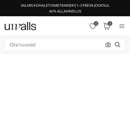
VALMIS KOHALETOIMETAMISEKS 1–3 PÄEVA JOOKSUL
40% ALLAHINDLUS
0
0