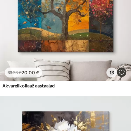
20
.00
€
13
33
.33
€
Akvarellkollaaž aastaajad