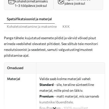
kohaletoimetamiseks
päeva jooksul
1–3 tööpäeva jooksul
Spetsifikatsioonid ja materjal
Kohaletoimetamine ja maksmine
KKK
Pange tähele: kujutatud esemete pildid ja värvid võivad pisut
erineda veebilehel olevatest piltidest. See sõltub teie monitori
resolutsioonist ja seadetest, samuti valgustustingimustest
pildistamise ajal.
Omadused
Materjal
Valida saab kolme materjali vahel:
Standard
- sile, teraline sünteetiline
materjal, mille pind on läikiv.
Premium
- matt materjal, mis sarnaneb
kunstnike lõuenditele.
Eco-Premium
- 100% puuvillast