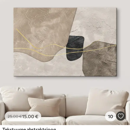
15
.00
€
10
25
.00
€
Tekstuurne abstraktsioon