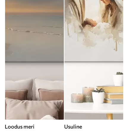
Loodus meri
Usuline