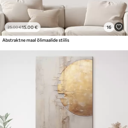
15
.00
€
16
25
.00
€
Abstraktne maal õlimaalide stiilis