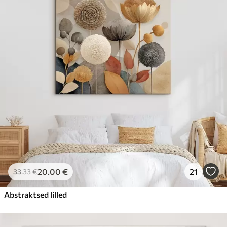
20
.00
€
21
33
.33
€
Abstraktsed lilled