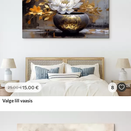
15
.00
€
8
25
.00
€
Valge lill vaasis