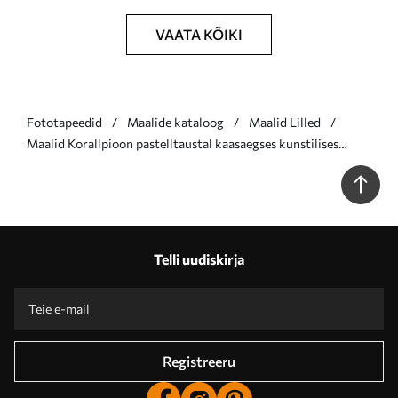
VAATA KÕIKI
Fototapeedid
Maalide kataloog
Maalid Lilled
Maalid Korallpioon pastelltaustal kaasaegses kunstilises
illustratsioonistiilis Nr s46949
Telli uudiskirja
Registreeru