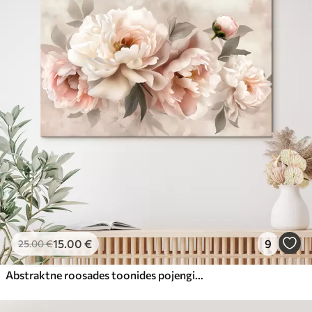
15
.00
€
9
25
.00
€
Abstraktne roosades toonides pojengide kimp