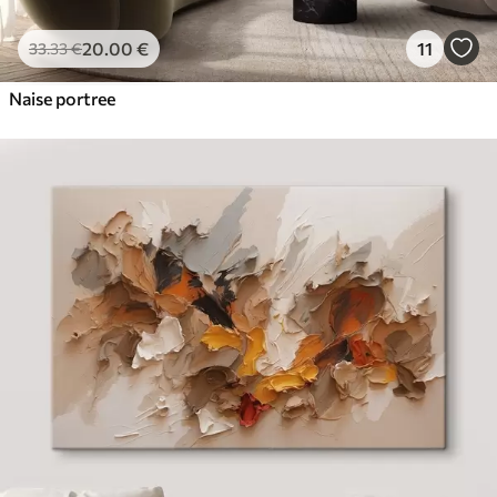
20
.00
€
11
33
.33
€
Naise portree