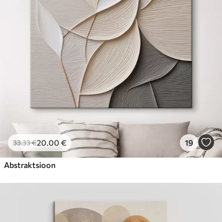
Hind Alates
23
.00
€
20
.00
€
19
33
.33
€
Abstraktsioon