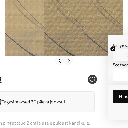
Valige 
See tood
2
Hin
Tagasimaksed 30 päeva jooksul
n pingutatud 2 cm laiusele puidust kandikule.