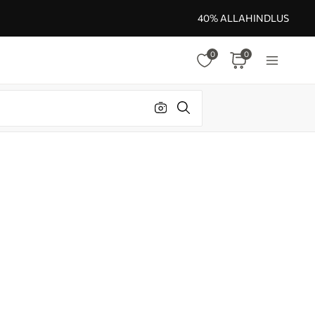
40% ALLAHINDLUS
0
0