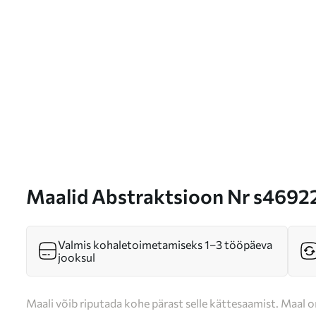
Maalid Abstraktsioon Nr s4692
Valmis kohaletoimetamiseks 1–3 tööpäeva
jooksul
Maali võib riputada kohe pärast selle kättesaamist. Maal o