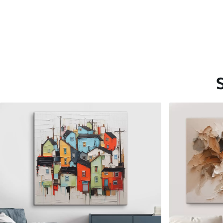
Saadaolevad materjalid
Standard
Premium
Hind Alates
20
.00
€
Hind Alates
25
.00
€