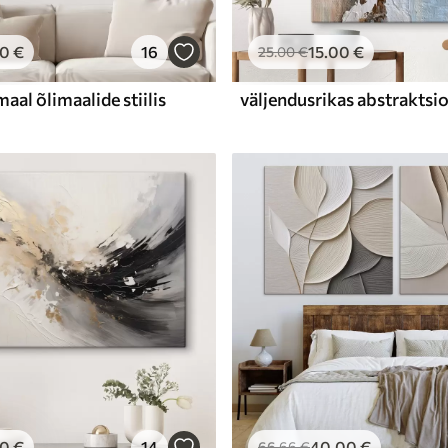
00
€
16
15
.00
€
25
.00
€
aal õlimaalide stiilis
00
€
14
40
.00
€
66
.66
€