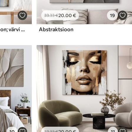
20
.00
€
19
33
.33
€
väljendusrikas abstraktsioon; värvi imiteerimine
Abstraktsioon
10
20
.00
€
11
33
.33
€