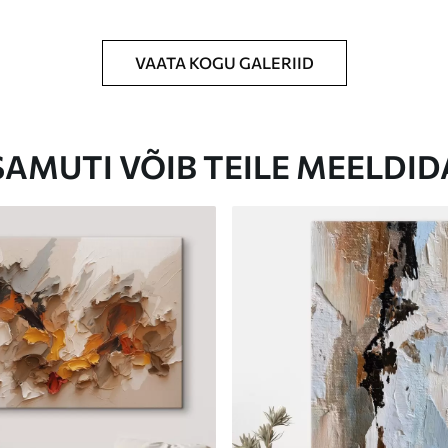
VAATA KOGU GALERIID
Eco-Premium
Hind Alates
31
.00
€
SAMUTI VÕIB TEILE MEELDID