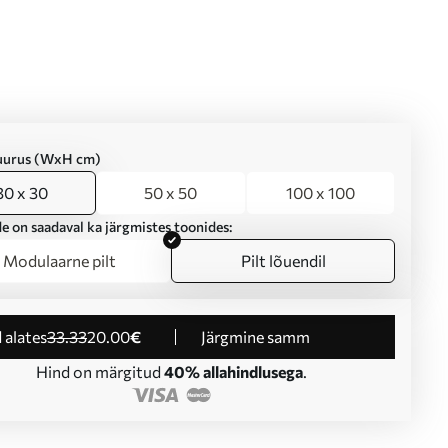
suurus (WxH cm)
30 x 30
50 x 50
100 x 100
e on saadaval ka järgmistes toonides:
Modulaarne pilt
Pilt lõuendil
d alates
33
.33
20
.00
€
Järgmine samm
Hind on märgitud
40% allahindlusega
.