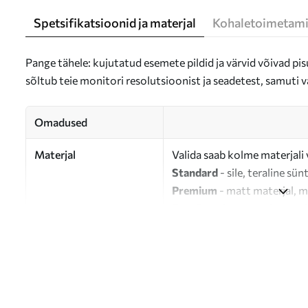
Spetsifikatsioonid ja materjal
Kohaletoimetami
Pange tähele: kujutatud esemete pildid ja värvid võivad pisu
sõltub teie monitori resolutsioonist ja seadetest, samuti v
Omadused
Materjal
Valida saab kolme materjali 
Standard
- sile, teraline sün
Premium
- matt materjal, m
Eco-Premium
- 100% puuvil
Autor
UWALLS
Artikli number
s46922
Lisaks
Võite lisada lakikihti.