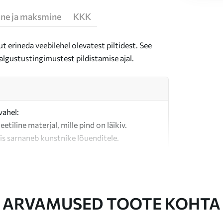
ne ja maksmine
KKK
t erineda veebilehel olevatest piltidest. See
algustustingimustest pildistamise ajal.
vahel:
teetiline materjal, mille pind on läikiv.
is sarnaneb kunstnike lõuenditele.
last valmistatud kvaliteetne lõuend.
ARVAMUSED TOOTE KOHTA