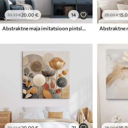
20
.00
€
14
15
.
33
.33
€
25
.00
€
Abstraktne maja imitatsioon pintslitõmme
Abstraktne m
20
.00
€
21
15
.
33
.33
€
25
.00
€