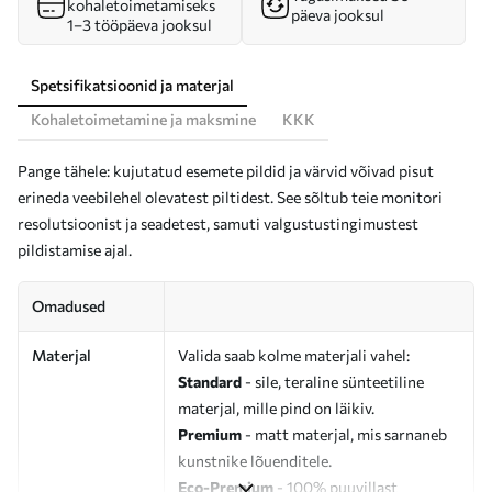
kohaletoimetamiseks
päeva jooksul
1–3 tööpäeva jooksul
Spetsifikatsioonid ja materjal
Kohaletoimetamine ja maksmine
KKK
Pange tähele: kujutatud esemete pildid ja värvid võivad pisut
erineda veebilehel olevatest piltidest. See sõltub teie monitori
resolutsioonist ja seadetest, samuti valgustustingimustest
pildistamise ajal.
Omadused
Materjal
Valida saab kolme materjali vahel:
Standard
- sile, teraline sünteetiline
materjal, mille pind on läikiv.
Premium
- matt materjal, mis sarnaneb
kunstnike lõuenditele.
Eco-Premium
- 100% puuvillast