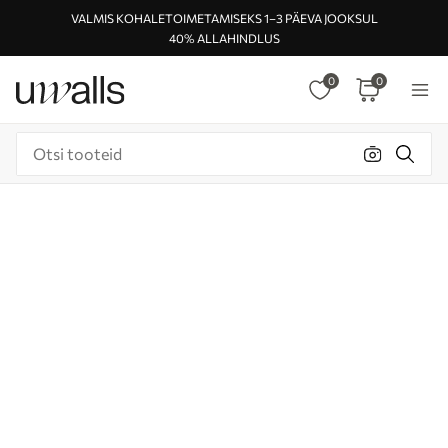
VALMIS KOHALETOIMETAMISEKS 1–3 PÄEVA JOOKSUL
40% ALLAHINDLUS
0
0