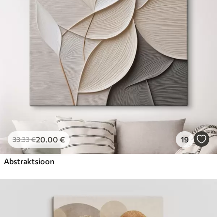
Hind Alates
23
.00
€
20
.00
€
19
33
.33
€
Abstraktsioon