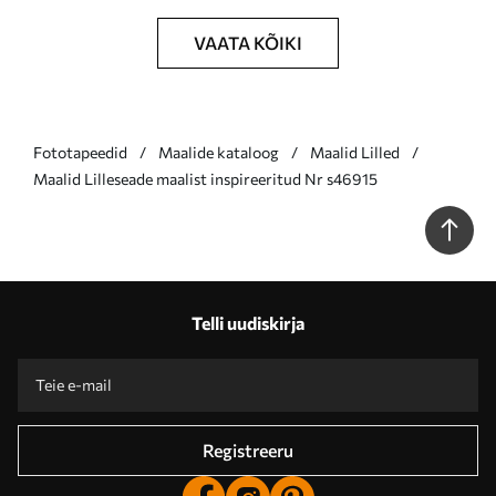
VAATA KÕIKI
Fototapeedid
Maalide kataloog
Maalid Lilled
Maalid Lilleseade maalist inspireeritud Nr s46915
Telli uudiskirja
Registreeru