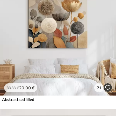
20
.00
€
21
33
.33
€
Abstraktsed lilled