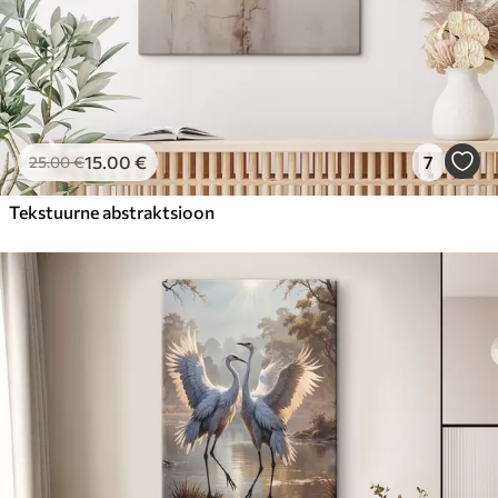
15
.00
€
7
25
.00
€
Tekstuurne abstraktsioon