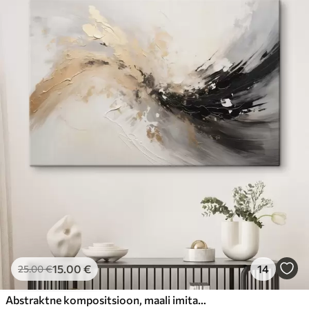
15
.00
€
14
25
.00
€
Abstraktne kompositsioon, maali imitatsioon