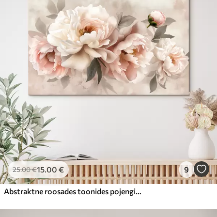
15
.00
€
9
25
.00
€
Abstraktne roosades toonides pojengide kimp