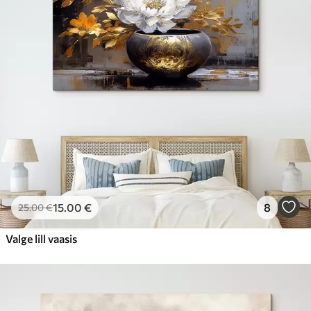
15
.00
€
8
25
.00
€
Valge lill vaasis