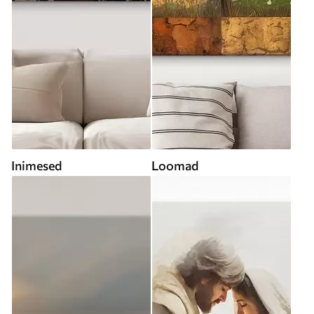
Inimesed
Loomad