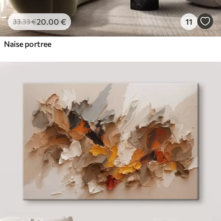
20
.00
€
11
33
.33
€
Naise portree