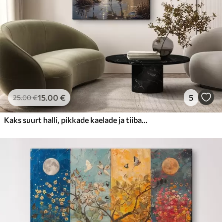
15
.00
€
5
25
.00
€
Kaks suurt halli, pikkade kaelade ja tiibadega kraanat, mis seisavad puudest ümbritsetud udujärves