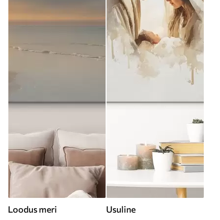
Loodus meri
Usuline