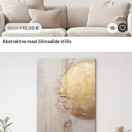
15
.00
€
16
25
.00
€
Abstraktne maal õlimaalide stiilis