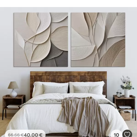
40
.00
€
10
66
.66
€