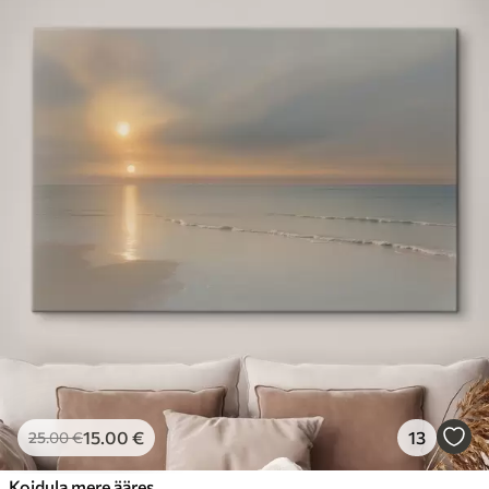
15
.00
€
13
25
.00
€
Koidula mere ääres