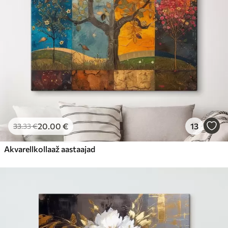
20
.00
€
13
33
.33
€
Akvarellkollaaž aastaajad