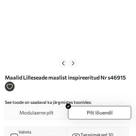
Maalid Lilleseade maalist inspireeritud Nr s46915
See toode on saadaval ka järgmistes toonides:
Modulaarne pilt
Pilt lõuendil
Valmis
Tagasimaksed 30