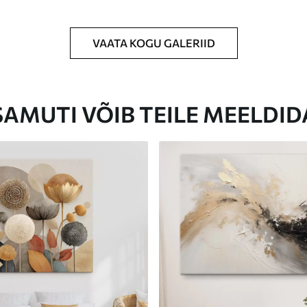
VAATA KOGU GALERIID
Eco-Premium
Hind Alates
23
.00
€
SAMUTI VÕIB TEILE MEELDID