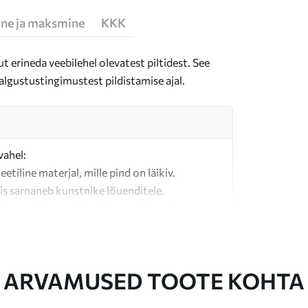
ne ja maksmine
KKK
t erineda veebilehel olevatest piltidest. See
algustustingimustest pildistamise ajal.
vahel:
teetiline materjal, mille pind on läikiv.
is sarnaneb kunstnike lõuenditele.
last valmistatud kvaliteetne lõuend.
ARVAMUSED TOOTE KOHTA