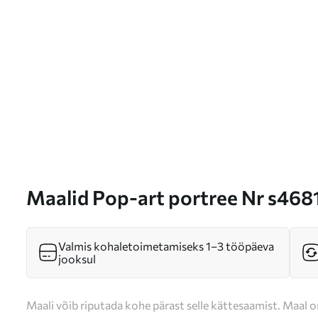
Maalid Pop-art portree Nr s468
Valmis kohaletoimetamiseks 1–3 tööpäeva
jooksul
Maali võib riputada kohe pärast selle kättesaamist. Maal o