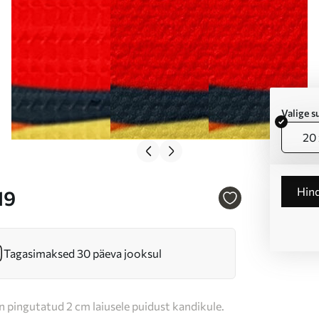
Valige 
20 
Hin
19
Tagasimaksed 30 päeva jooksul
n pingutatud 2 cm laiusele puidust kandikule.