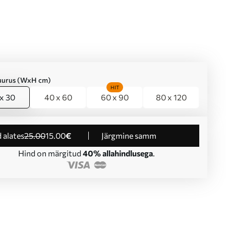
suurus (WxH cm)
HIT
x 30
40 x 60
60 x 90
80 x 120
d alates
25
.00
15
.00
€
Järgmine samm
Hind on märgitud
40% allahindlusega
.