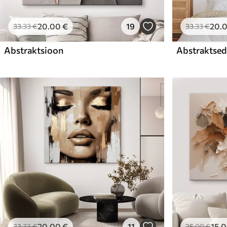
20
.00
€
19
20
.
33
.33
€
33
.33
€
Abstraktsioon
Abstraktsed 
20
.00
€
11
15
.
33
.33
€
25
.00
€