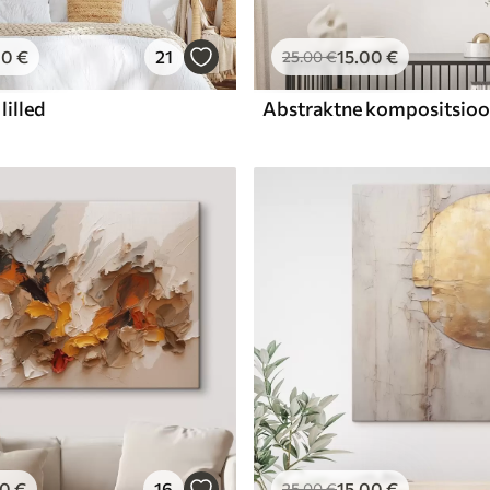
00
€
21
15
.00
€
25
.00
€
lilled
00
€
16
15
.00
€
25
.00
€