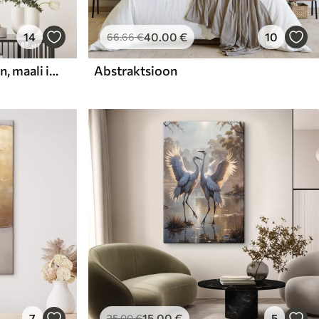
14
40
.00
€
10
66
.66
€
Abstraktne kompositsioon, maali imitatsioon
Abstraktsioon
7
15
.00
€
5
25
.00
€