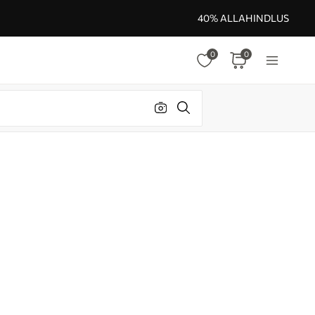
40% ALLAHINDLUS
0
0