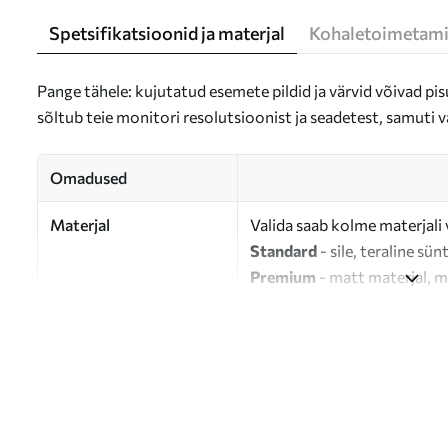
Spetsifikatsioonid ja materjal
Kohaletoimetami
Pange tähele: kujutatud esemete pildid ja värvid võivad pisu
sõltub teie monitori resolutsioonist ja seadetest, samuti v
Omadused
Materjal
Valida saab kolme materjali 
Standard
- sile, teraline sün
Premium
- matt materjal, m
Eco-Premium
- 100% puuvil
Autor
UWALLS
Artikli number
s46819
Lisaks
Võite lisada lakikihti.