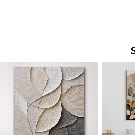
Saadaolevad materjalid
Standard
Premium
Hind Alates
15
.00
€
Hind Alates
19
.00
€