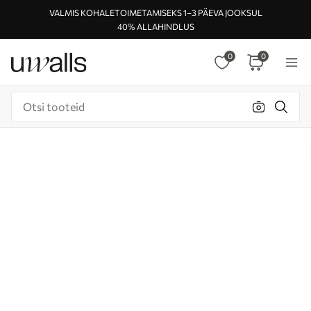
VALMIS KOHALETOIMETAMISEKS 1–3 PÄEVA JOOKSUL
40% ALLAHINDLUS
0
0