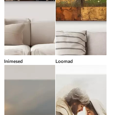
Inimesed
Loomad