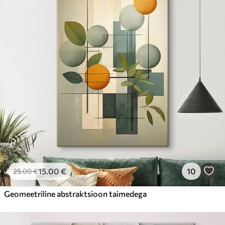
15
.00
€
10
25
.00
€
Geomeetriline abstraktsioon taimedega