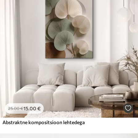
15
.00
€
25
.00
€
Abstraktne kompositsioon lehtedega