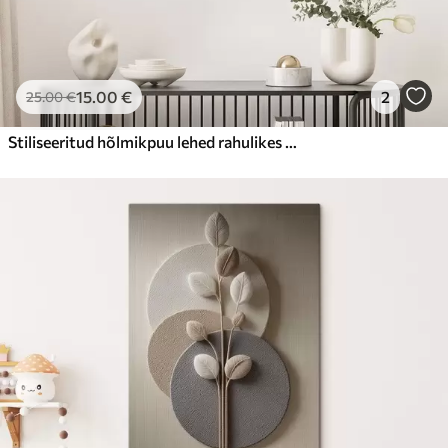
15
.00
€
2
25
.00
€
Stiliseeritud hõlmikpuu lehed rahulikes toonides