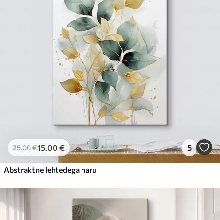
15
.00
€
5
25
.00
€
Abstraktne lehtedega haru