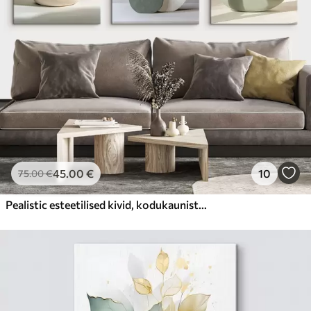
45
.00
€
10
75
.00
€
Pealistic esteetilised kivid, kodukaunistus, looduslik valgustus