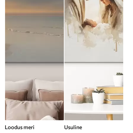
Loodus meri
Usuline