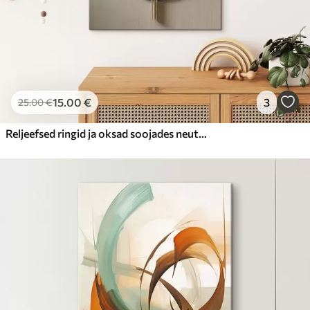
15
.00
€
3
25
.00
€
Reljeefsed ringid ja oksad soojades neutraalsetes toonides