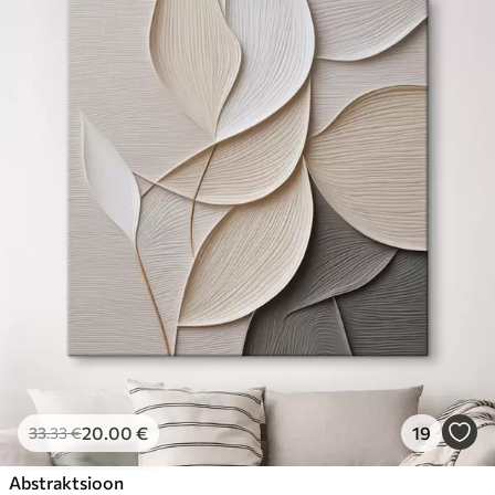
20
.00
€
19
33
.33
€
Abstraktsioon