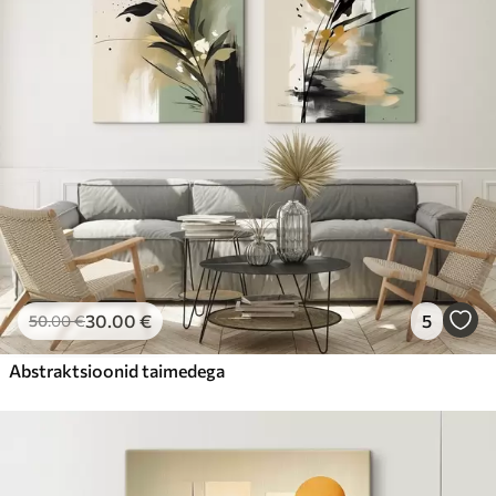
Hind Alates
23
.00
€
30
.00
€
5
50
.00
€
Abstraktsioonid taimedega