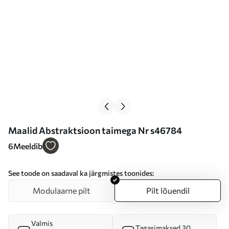
Maalid Abstraktsioon taimega Nr s46784
6
Meeldib
See toode on saadaval ka järgmistes toonides:
Modulaarne pilt
Pilt lõuendil
Valmis
Tagasimaksed 30