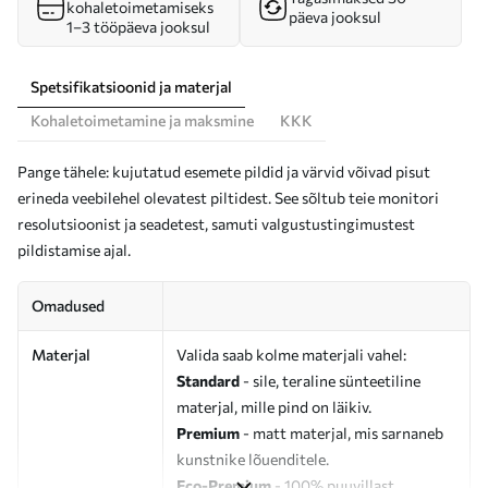
kohaletoimetamiseks
päeva jooksul
1–3 tööpäeva jooksul
Spetsifikatsioonid ja materjal
Kohaletoimetamine ja maksmine
KKK
Pange tähele: kujutatud esemete pildid ja värvid võivad pisut
erineda veebilehel olevatest piltidest. See sõltub teie monitori
resolutsioonist ja seadetest, samuti valgustustingimustest
pildistamise ajal.
Omadused
Materjal
Valida saab kolme materjali vahel:
Standard
- sile, teraline sünteetiline
materjal, mille pind on läikiv.
Premium
- matt materjal, mis sarnaneb
kunstnike lõuenditele.
Eco-Premium
- 100% puuvillast