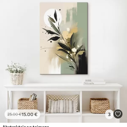
15
.00
€
3
25
.00
€
Abstraktsioon taimega