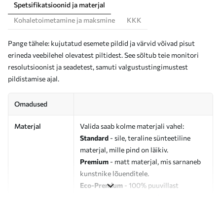
Spetsifikatsioonid ja materjal
Kohaletoimetamine ja maksmine
KKK
Pange tähele: kujutatud esemete pildid ja värvid võivad pisut
erineda veebilehel olevatest piltidest. See sõltub teie monitori
resolutsioonist ja seadetest, samuti valgustustingimustest
pildistamise ajal.
Omadused
Materjal
Valida saab kolme materjali vahel:
Standard
- sile, teraline sünteetiline
materjal, mille pind on läikiv.
Premium
- matt materjal, mis sarnaneb
kunstnike lõuenditele.
Eco-Premium
- 100% puuvillast
valmistatud kvaliteetne lõuend.
Autor
UWALLS