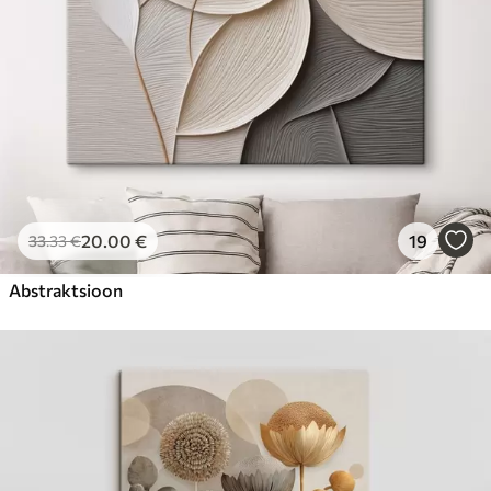
20
.00
€
19
33
.33
€
Abstraktsioon