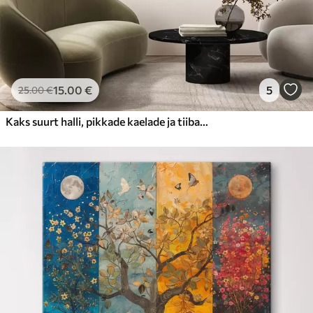
15
.00
€
5
25
.00
€
Kaks suurt halli, pikkade kaelade ja tiibadega kraanat, mis seisavad puudest ümbritsetud udujärves