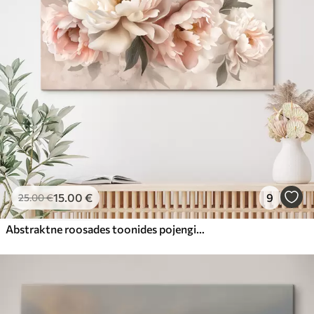
15
.00
€
9
25
.00
€
Abstraktne roosades toonides pojengide kimp