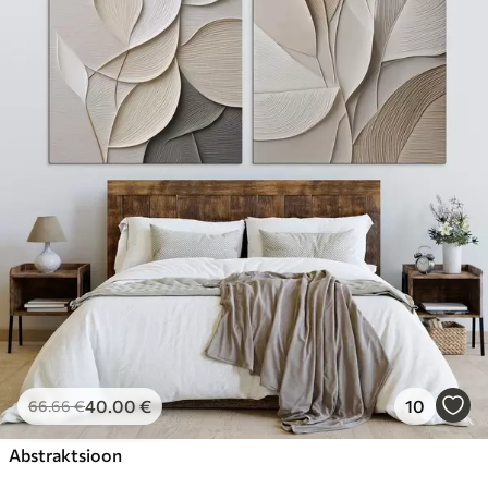
40
.00
€
10
66
.66
€
Abstraktsioon