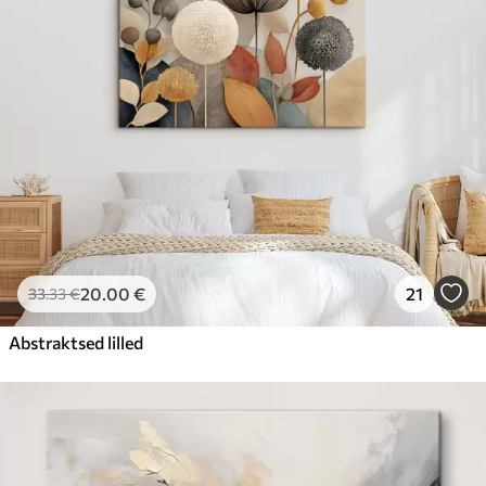
20
.00
€
21
33
.33
€
Abstraktsed lilled