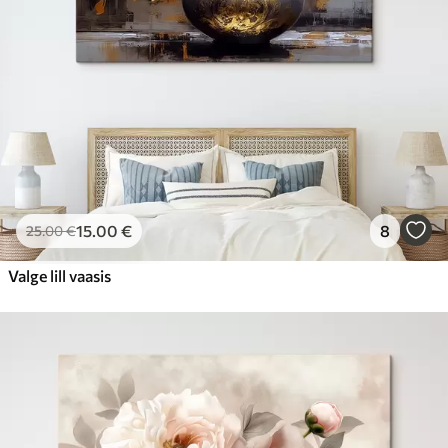
15
.00
€
8
25
.00
€
Valge lill vaasis