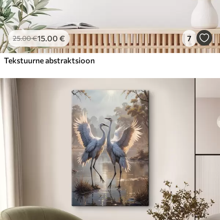
15
.00
€
7
25
.00
€
Tekstuurne abstraktsioon