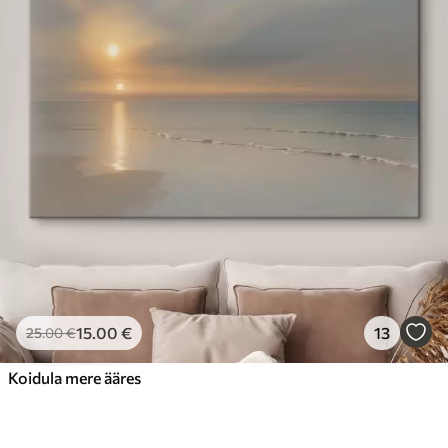
15
.00
€
13
25
.00
€
Koidula mere ääres