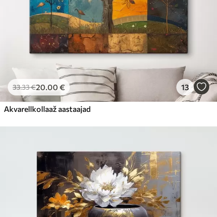
20
.00
€
13
33
.33
€
Akvarellkollaaž aastaajad