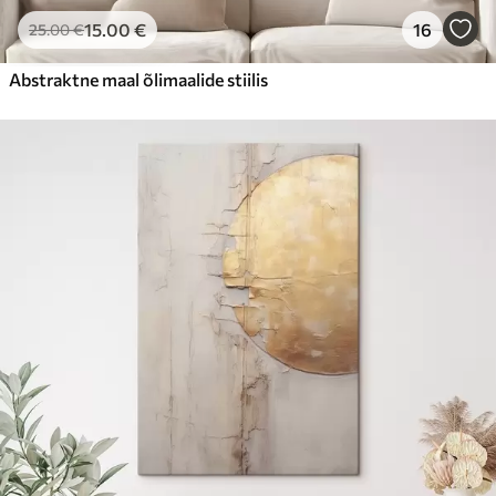
15
.00
€
16
25
.00
€
Abstraktne maal õlimaalide stiilis