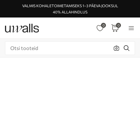
VALMIS KOHALETOIMETAMISEKS 1–3 PÄEVA JOOKSUL
40% ALLAHINDLUS
0
0