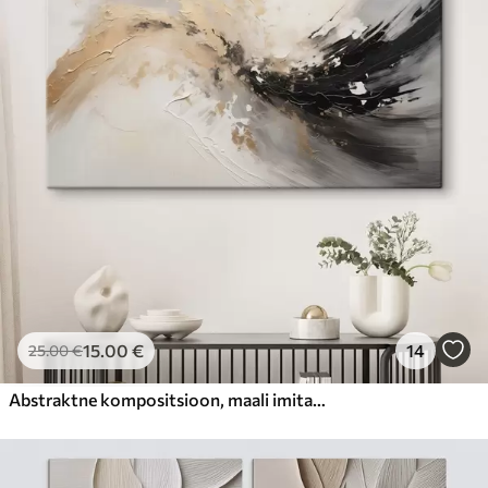
15
.00
€
14
25
.00
€
Abstraktne kompositsioon, maali imitatsioon