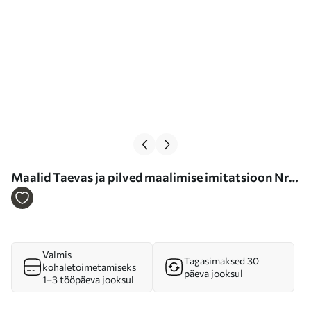
Maalid Taevas ja pilved maalimise imitatsioon Nr
s46760
Valmis
Tagasimaksed 30
kohaletoimetamiseks
päeva jooksul
1–3 tööpäeva jooksul