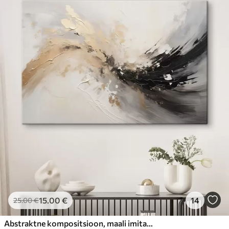
15
.00
€
14
25
.00
€
Abstraktne kompositsioon, maali imitatsioon