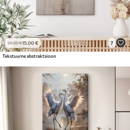
15
.00
€
7
25
.00
€
Tekstuurne abstraktsioon