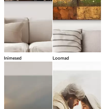
Inimesed
Loomad