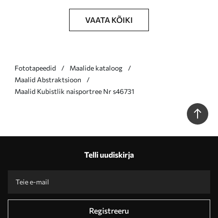
VAATA KÕIKI
Fototapeedid
Maalide kataloog
Maalid Abstraktsioon
Maalid Kubistlik naisportree Nr s46731
Telli uudiskirja
Registreeru