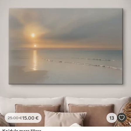
15
.00
€
13
25
.00
€
Koidula mere ääres