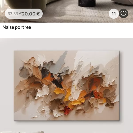
20
.00
€
11
33
.33
€
Naise portree