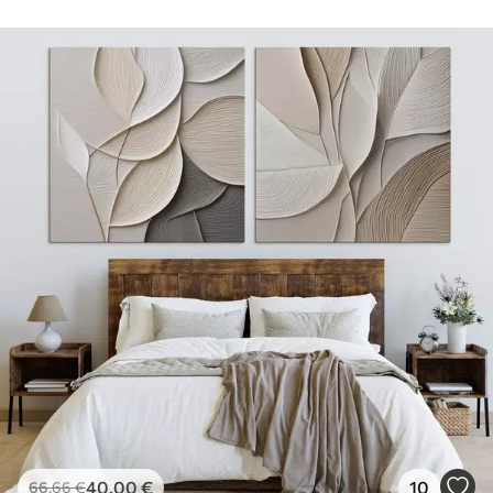
40
.00
€
10
66
.66
€