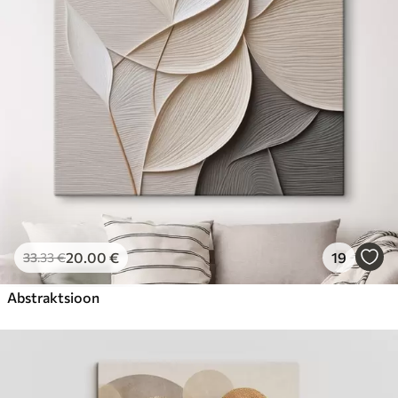
Hind Alates
23
.00
€
20
.00
€
19
33
.33
€
Abstraktsioon