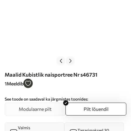
Maalid Kubistlik naisportree Nr s46731
1
Meeldib
See toode on saadaval ka järgmistes toonides:
Modulaarne pilt
Pilt lõuendil
Valmis
Tagasimaksed 30