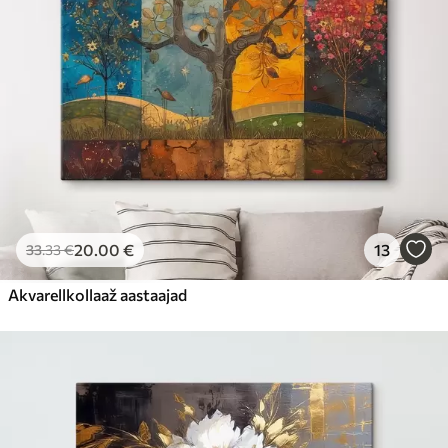
20
.00
€
13
33
.33
€
Akvarellkollaaž aastaajad