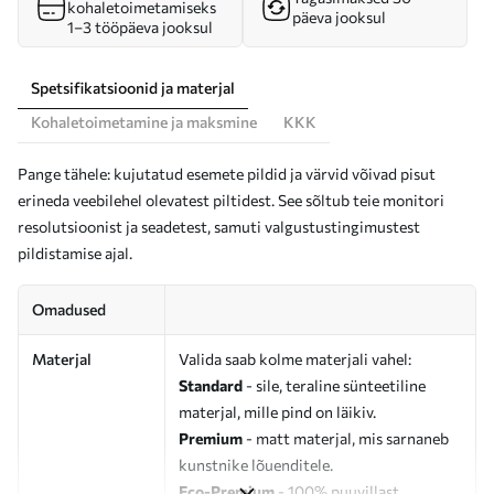
kohaletoimetamiseks
päeva jooksul
1–3 tööpäeva jooksul
Spetsifikatsioonid ja materjal
Kohaletoimetamine ja maksmine
KKK
Pange tähele: kujutatud esemete pildid ja värvid võivad pisut
erineda veebilehel olevatest piltidest. See sõltub teie monitori
resolutsioonist ja seadetest, samuti valgustustingimustest
pildistamise ajal.
Omadused
Materjal
Valida saab kolme materjali vahel:
Standard
- sile, teraline sünteetiline
materjal, mille pind on läikiv.
Premium
- matt materjal, mis sarnaneb
kunstnike lõuenditele.
Eco-Premium
- 100% puuvillast