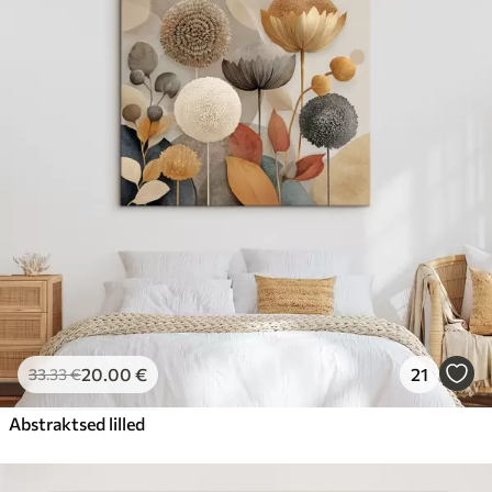
20
.00
€
21
33
.33
€
Abstraktsed lilled