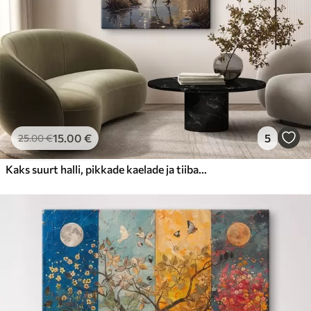
15
.00
€
5
25
.00
€
Kaks suurt halli, pikkade kaelade ja tiibadega kraanat, mis seisavad puudest ümbritsetud udujärves