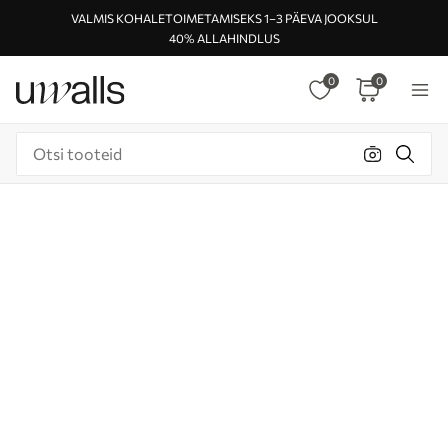
VALMIS KOHALETOIMETAMISEKS 1–3 PÄEVA JOOKSUL
40% ALLAHINDLUS
0
0