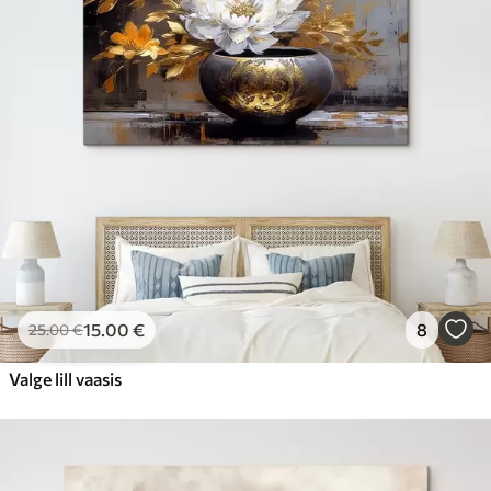
15
.00
€
8
25
.00
€
Valge lill vaasis