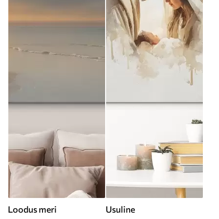
Loodus meri
Usuline