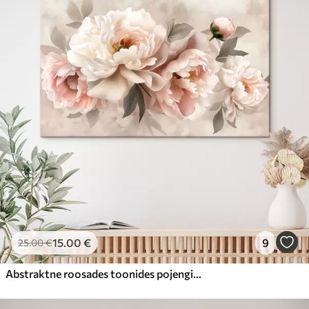
15
.00
€
9
25
.00
€
Abstraktne roosades toonides pojengide kimp