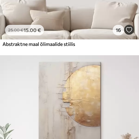
15
.00
€
16
25
.00
€
Abstraktne maal õlimaalide stiilis