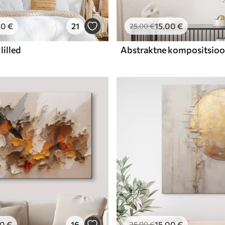
00
€
21
15
.00
€
25
.00
€
lilled
00
€
16
15
.00
€
25
.00
€