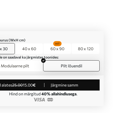
suurus (WxH cm)
HIT
x 30
40 x 60
60 x 90
80 x 120
e on saadaval ka järgmistes toonides:
Modulaarne pilt
Pilt lõuendil
d alates
25
.00
15
.00
€
Järgmine samm
Hind on märgitud
40% allahindlusega
.