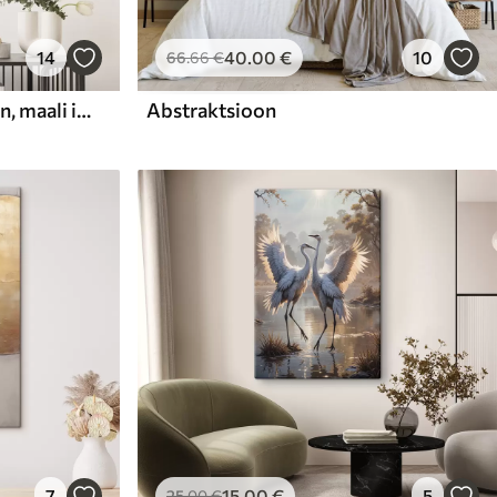
14
40
.00
€
10
66
.66
€
Abstraktne kompositsioon, maali imitatsioon
Abstraktsioon
7
15
.00
€
5
25
.00
€