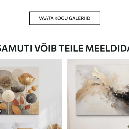
VAATA KOGU GALERIID
Eco-Premium
Hind Alates
23
.00
€
SAMUTI VÕIB TEILE MEELDID