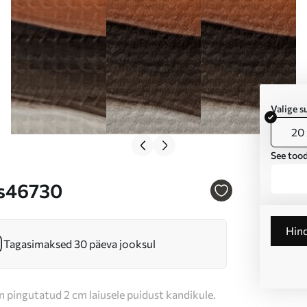
Valige 
20 
See tood
 s46730
Hin
Tagasimaksed 30 päeva jooksul
n pingutatud 2 cm laiusele puidust kandikule.