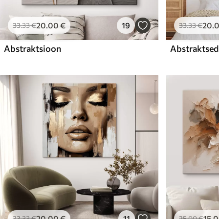
20
.00
€
19
20
.
33
.33
€
33
.33
€
Abstraktsioon
Abstraktsed 
20
.00
€
11
15
.
33
.33
€
25
.00
€