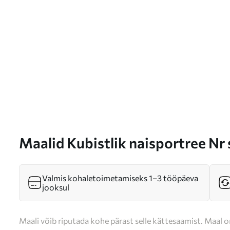
Maalid Kubistlik naisportree Nr
Valmis kohaletoimetamiseks 1–3 tööpäeva
jooksul
Maali võib riputada kohe pärast selle kättesaamist. Maal o