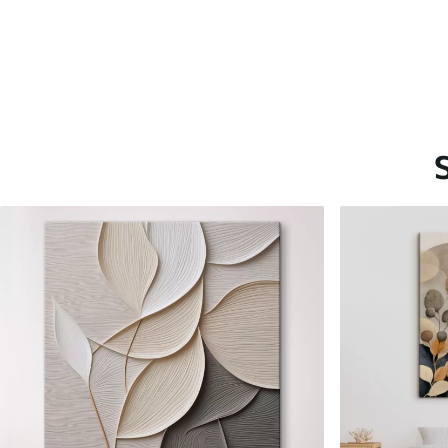
Saadaolevad materjalid
Standard
Premium
Hind Alates
15
.00
€
Hind Alates
19
.00
€