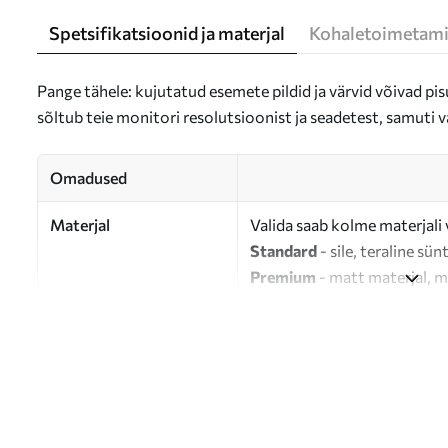
Spetsifikatsioonid ja materjal
Kohaletoimetami
Pange tähele: kujutatud esemete pildid ja värvid võivad pisu
sõltub teie monitori resolutsioonist ja seadetest, samuti v
Omadused
Materjal
Valida saab kolme materjali 
Standard
- sile, teraline sün
Premium
- matt materjal, m
Eco-Premium
- 100% puuvil
Autor
UWALLS
Artikli number
s46730
Lisaks
Võite lisada lakikihti.