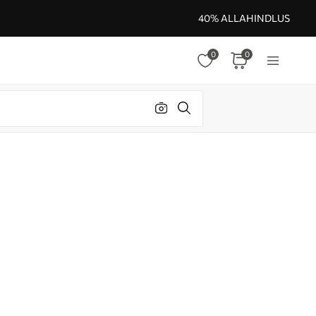
40% ALLAHINDLUS
0
0