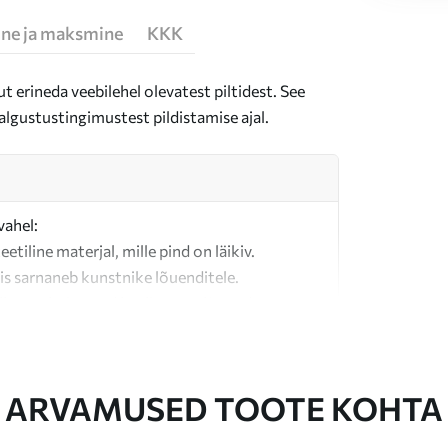
ne ja maksmine
KKK
t erineda veebilehel olevatest piltidest. See
algustustingimustest pildistamise ajal.
vahel:
teetiline materjal, mille pind on läikiv.
is sarnaneb kunstnike lõuenditele.
last valmistatud kvaliteetne lõuend.
ARVAMUSED TOOTE KOHTA