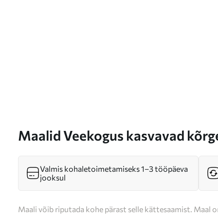
Maalid Veekogus kasvavad kõrged
peegeldab pilliroogu, udune taus
loodusvaade Nr s46695
Valmis kohaletoimetamiseks 1–3 tööpäeva
jooksul
Maali võib riputada kohe pärast selle kättesaamist. Maal o