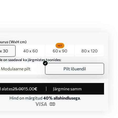
suurus (WxH cm)
HIT
x 30
40 x 60
60 x 90
80 x 120
e on saadaval ka järgmistes toonides:
Modulaarne pilt
Pilt lõuendil
d alates
25
.00
15
.00
€
Järgmine samm
Hind on märgitud
40% allahindlusega
.