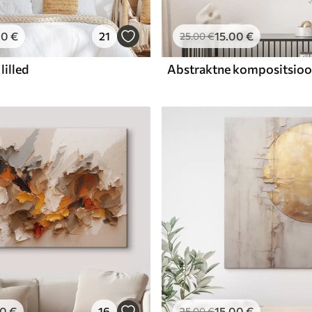
00
€
21
15
.00
€
25
.00
€
lilled
00
€
16
15
.00
€
25
.00
€