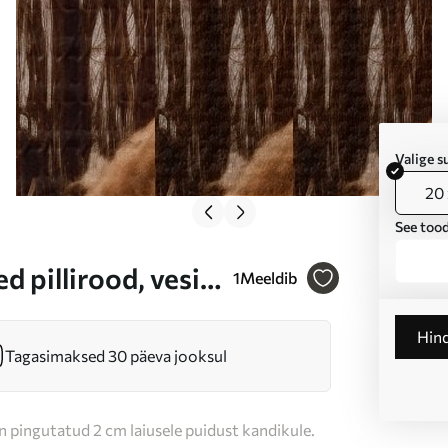
Valige 
20 
See tood
 pillirood, vesi
1
Meeldib
t, pehme valgus,
Hin
Tagasimaksed 30 päeva jooksul
n pingutatud 2 cm laiusele puidust kandikule.