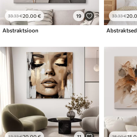
20
.00
€
19
20
.
33
.33
€
33
.33
€
Abstraktsioon
Abstraktsed 
20
.00
€
11
15
.
33
.33
€
25
.00
€