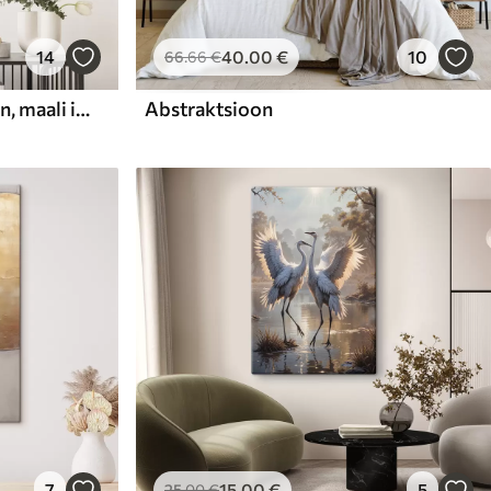
14
40
.00
€
10
66
.66
€
Abstraktne kompositsioon, maali imitatsioon
Abstraktsioon
7
15
.00
€
5
25
.00
€