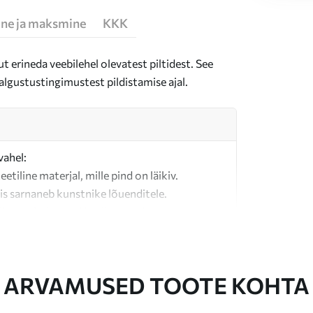
ne ja maksmine
KKK
t erineda veebilehel olevatest piltidest. See
algustustingimustest pildistamise ajal.
vahel:
teetiline materjal, mille pind on läikiv.
is sarnaneb kunstnike lõuenditele.
last valmistatud kvaliteetne lõuend.
ARVAMUSED TOOTE KOHTA