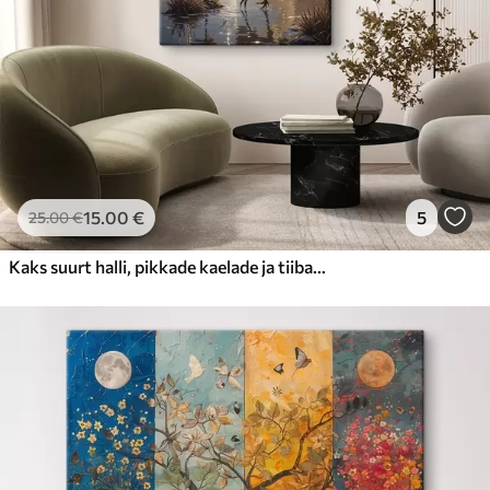
15
.00
€
5
25
.00
€
Kaks suurt halli, pikkade kaelade ja tiibadega kraanat, mis seisavad puudest ümbritsetud udujärves