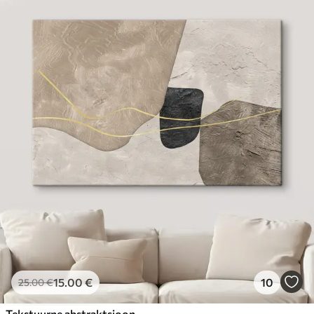
15
.00
€
10
25
.00
€
Tekstuurne abstraktsioon