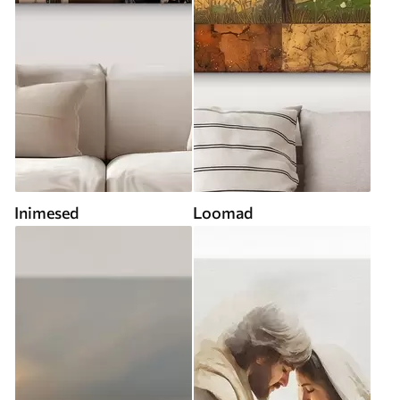
Inimesed
Loomad