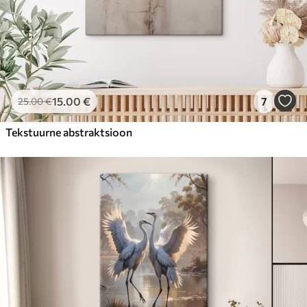
15
.00
€
7
25
.00
€
Tekstuurne abstraktsioon