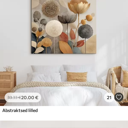
20
.00
€
21
33
.33
€
Abstraktsed lilled