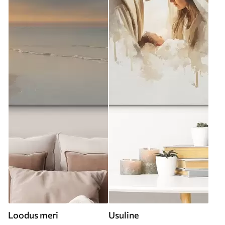
Loodus meri
Usuline