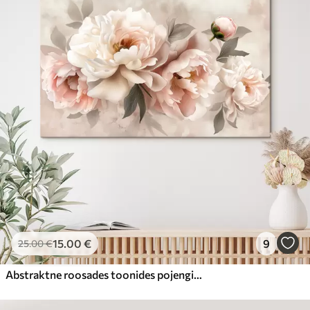
15
.00
€
9
25
.00
€
Abstraktne roosades toonides pojengide kimp