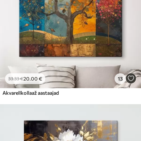
20
.00
€
13
33
.33
€
Akvarellkollaaž aastaajad