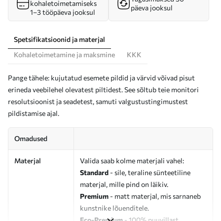
kohaletoimetamiseks
päeva jooksul
1–3 tööpäeva jooksul
Spetsifikatsioonid ja materjal
Kohaletoimetamine ja maksmine
KKK
Pange tähele: kujutatud esemete pildid ja värvid võivad pisut
erineda veebilehel olevatest piltidest. See sõltub teie monitori
resolutsioonist ja seadetest, samuti valgustustingimustest
pildistamise ajal.
Omadused
Materjal
Valida saab kolme materjali vahel:
Standard
- sile, teraline sünteetiline
materjal, mille pind on läikiv.
Premium
- matt materjal, mis sarnaneb
kunstnike lõuenditele.
Eco-Premium
- 100% puuvillast