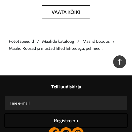
VAATA KÕIKI
Fototapeedid
Maalide kataloog
Maalid Loodus
Maalid Roosad ja mustad lilled lehtedega, pehmed
pastelltoonid, abstraktne lillekompositsioon, minimalistlik
kunst Nr s46687
Telli uudiskirja
Registreeru