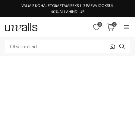
VALMIS KOHALETOIMETAMISEKS 1–3 PÄEVA JOOKSUL
40% ALLAHINDLUS
0
0