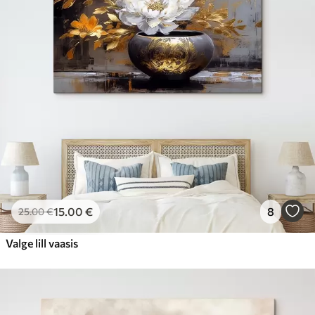
15
.00
€
8
25
.00
€
Valge lill vaasis