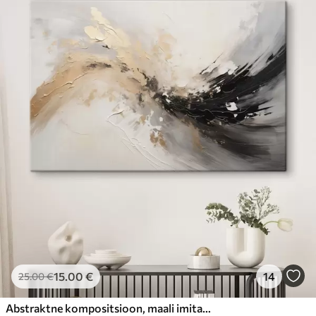
15
.00
€
14
25
.00
€
Abstraktne kompositsioon, maali imitatsioon