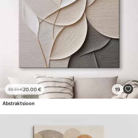
Hind Alates
23
.00
€
20
.00
€
19
33
.33
€
Abstraktsioon