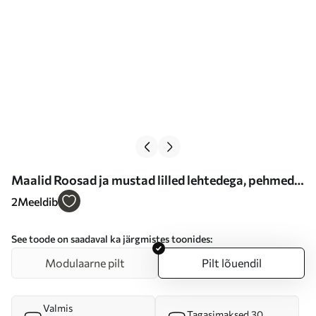
Maalid Roosad ja mustad lilled lehtedega, pehmed
pastelltoonid, abstraktne lillekompositsioon,
2
Meeldib
minimalistlik kunst Nr s46687
See toode on saadaval ka järgmistes toonides:
Modulaarne pilt
Pilt lõuendil
Valmis
Tagasimaksed 30