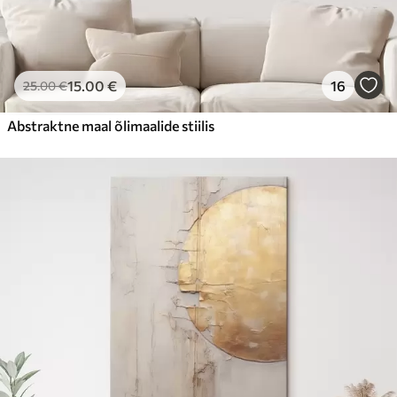
15
.00
€
16
25
.00
€
Abstraktne maal õlimaalide stiilis