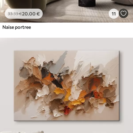
20
.00
€
11
33
.33
€
Naise portree