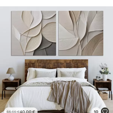
40
.00
€
10
66
.66
€