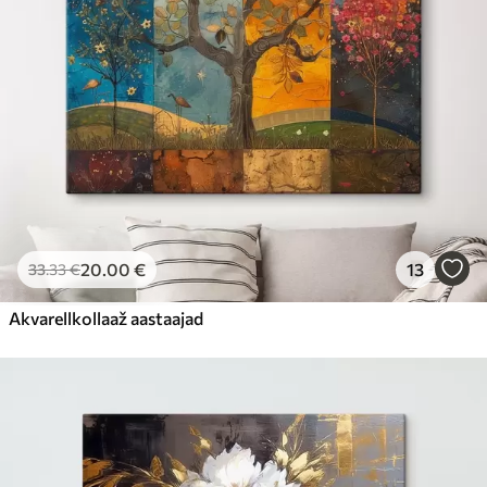
20
.00
€
13
33
.33
€
Akvarellkollaaž aastaajad