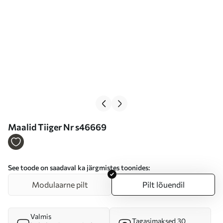
Maalid Tiiger Nr s46669
See toode on saadaval ka järgmistes toonides:
Modulaarne pilt
Pilt lõuendil
Valmis
Tagasimaksed 30