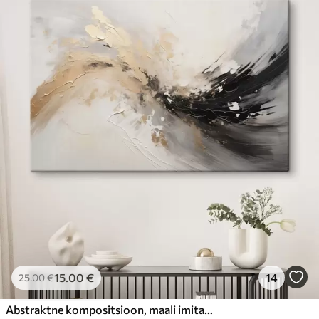
15
.00
€
14
25
.00
€
Abstraktne kompositsioon, maali imitatsioon