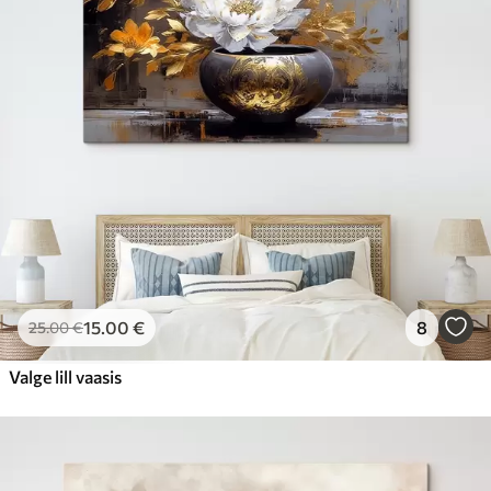
15
.00
€
8
25
.00
€
Valge lill vaasis