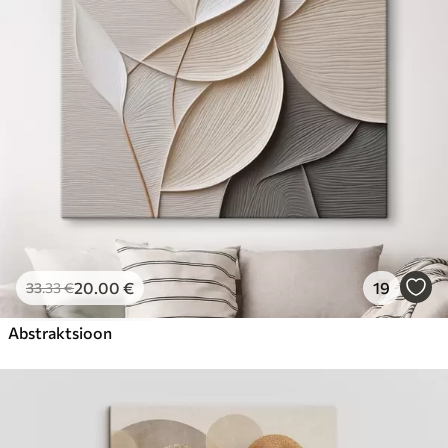
Hind Alates
31
.00
€
20
.00
€
19
33
.33
€
Abstraktsioon