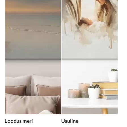
Loodus meri
Usuline