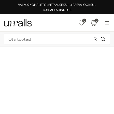
VALMIS KOHALETOIMETAMISEKS 1–3 PÄEVA JOOKSUL
40% ALLAHINDLUS
0
0