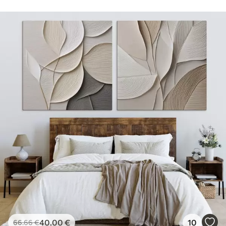
40
.00
€
10
66
.66
€