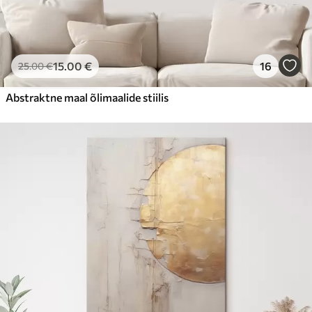
15
.00
€
16
25
.00
€
Abstraktne maal õlimaalide stiilis