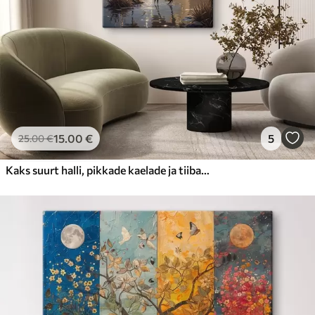
15
.00
€
5
25
.00
€
Kaks suurt halli, pikkade kaelade ja tiibadega kraanat, mis seisavad puudest ümbritsetud udujärves