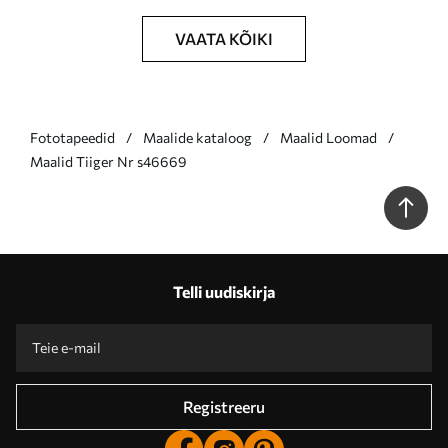
VAATA KÕIKI
Fototapeedid
Maalide kataloog
Maalid Loomad
Maalid Tiiger Nr s46669
Telli uudiskirja
Registreeru