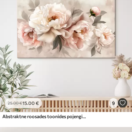
15
.00
€
9
25
.00
€
Abstraktne roosades toonides pojengide kimp