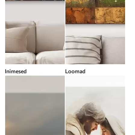
Inimesed
Loomad