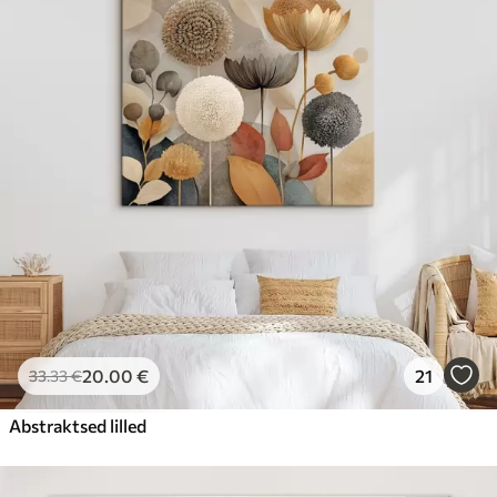
20
.00
€
21
33
.33
€
Abstraktsed lilled