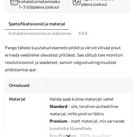
kohaletoimetamiseks
päeva jooksul
1–3 tööpäeva jooksul
Spetsifikatsioonid ja materjal
Kohaletoimetamine ja maksmine
KKK
Pange tähele: kujutatud esemete pildid ja värvid võivad pisut
erineda veebilehel olevatest piltidest. See sõltub teie monitori
resolutsioonist ja seadetest, samuti valgustustingimustest
pildistamise ajal.
Omadused
Materjal
Valida saab kolme materjali vahel:
Standard
- sile, teraline sünteetiline
materjal, mille pind on läikiv.
Premium
- matt materjal, mis sarnaneb
kunstnike lõuenditele.
Eco-Premium
- 100% puuvillast