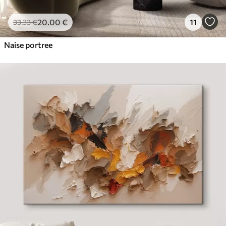
20
.00
€
11
33
.33
€
Naise portree