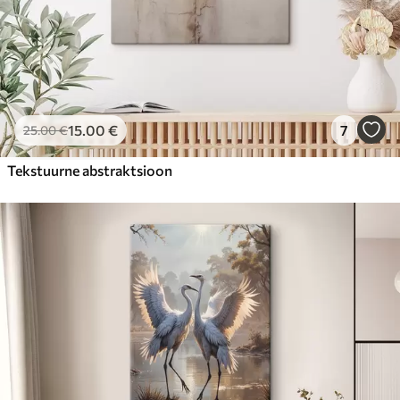
15
.00
€
7
25
.00
€
Tekstuurne abstraktsioon