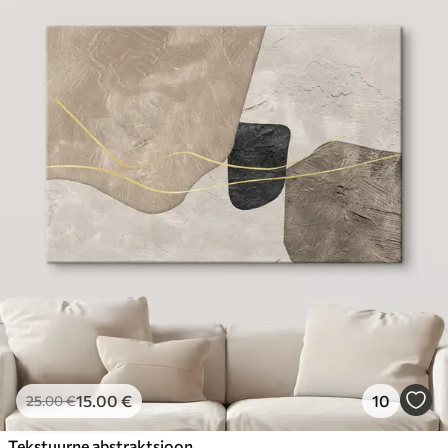
15
.00
€
10
25
.00
€
Tekstuurne abstraktsioon