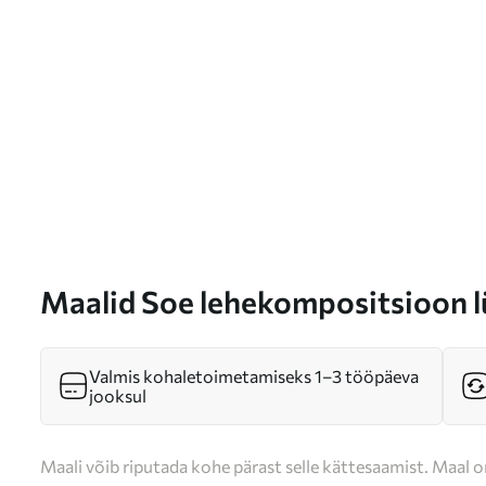
Maalid Soe lehekompositsioon lü
stiilis Nr s46646
Valmis kohaletoimetamiseks 1–3 tööpäeva
jooksul
Maali võib riputada kohe pärast selle kättesaamist. Maal o