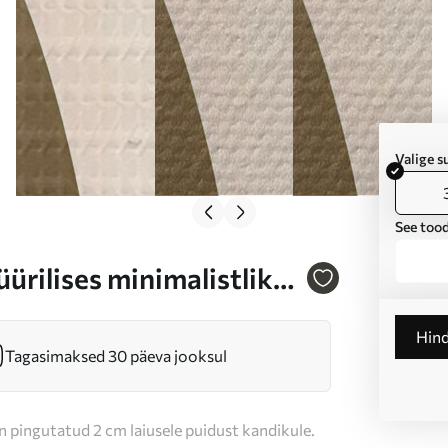
Valige 
See tood
ürilises minimalistlikus
Hin
Tagasimaksed 30 päeva jooksul
n pingutatud 2 cm laiusele puidust kandikule.