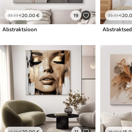
20
.00
€
19
20
.
33
.33
€
33
.33
€
Abstraktsioon
Abstraktsed 
20
.00
€
11
15
.
33
.33
€
25
.00
€