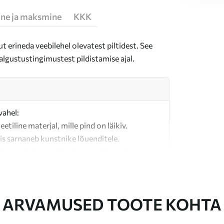
ne ja maksmine
KKK
t erineda veebilehel olevatest piltidest. See
algustustingimustest pildistamise ajal.
vahel:
teetiline materjal, mille pind on läikiv.
is sarnaneb kunstnike lõuenditele.
last valmistatud kvaliteetne lõuend.
ARVAMUSED TOOTE KOHTA