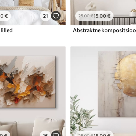
00
€
21
15
.00
€
25
.00
€
lilled
00
€
16
15
.00
€
25
.00
€