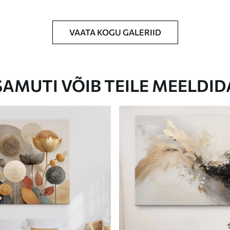
VAATA KOGU GALERIID
Eco-Premium
Hind Alates
31
.00
€
SAMUTI VÕIB TEILE MEELDID