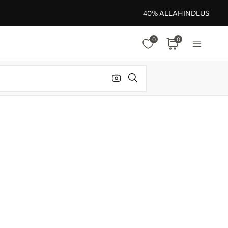
40% ALLAHINDLUS
0
0