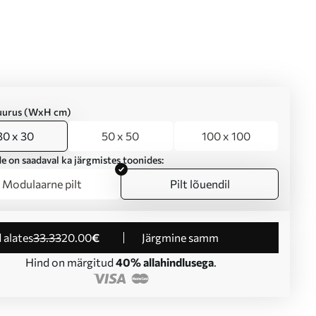
suurus (WxH cm)
30 x 30
50 x 50
100 x 100
e on saadaval ka järgmistes toonides:
Modulaarne pilt
Pilt lõuendil
d alates
33
.33
20
.00
€
Järgmine samm
Hind on märgitud
40% allahindlusega
.