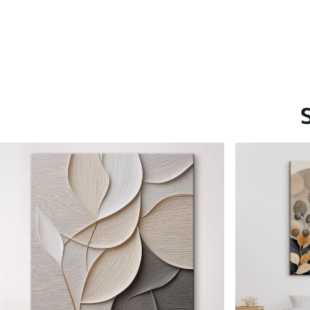
Saadaolevad materjalid
Standard
Premium
Hind Alates
20
.00
€
Hind Alates
25
.00
€