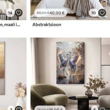
14
40
.00
€
10
66
.66
€
Abstraktne kompositsioon, maali imitatsioon
Abstraktsioon
7
15
.00
€
5
25
.00
€