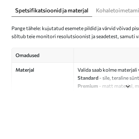
Spetsifikatsioonid ja materjal
Kohaletoimetami
Pange tähele: kujutatud esemete pildid ja värvid võivad pisu
sõltub teie monitori resolutsioonist ja seadetest, samuti v
Omadused
Materjal
Valida saab kolme materjali 
Standard
- sile, teraline sün
Premium
- matt materjal, m
Eco-Premium
- 100% puuvil
Autor
UWALLS
Artikli number
s46646
Lisaks
Võite lisada lakikihti.