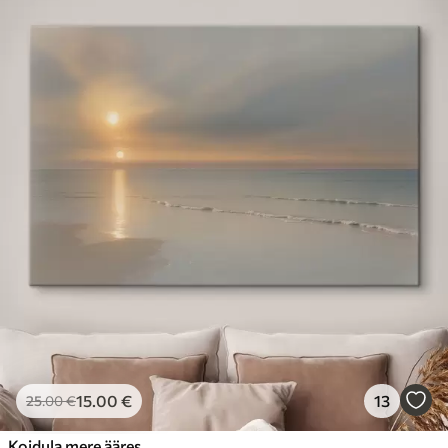
15
.00
€
13
25
.00
€
Koidula mere ääres