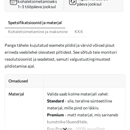
kohaletoimetamiseks
päeva jooksul
1–3 tööpäeva jooksul
Spetsifikatsioonid ja materjal
Kohaletoimetamine ja maksmine
KKK
Pange tähele: kujutatud esemete pildid ja värvid võivad pisut
erineda veebilehel olevatest piltidest. See sõltub teie monitori
resolutsioonist ja seadetest, samuti valgustustingimustest
pildistamise ajal.
Omadused
Materjal
Valida saab kolme materjali vahel:
Standard
- sile, teraline sünteetiline
materjal, mille pind on läikiv.
Premium
- matt materjal, mis sarnaneb
kunstnike lõuenditele.
Eco-Premium
- 100% puuvillast