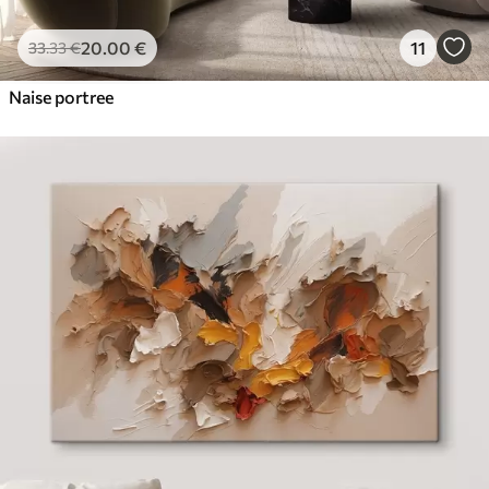
20
.00
€
11
33
.33
€
Naise portree