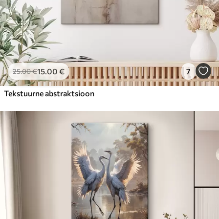
15
.00
€
7
25
.00
€
Tekstuurne abstraktsioon