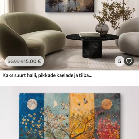
15
.00
€
5
25
.00
€
Kaks suurt halli, pikkade kaelade ja tiibadega kraanat, mis seisavad puudest ümbritsetud udujärves