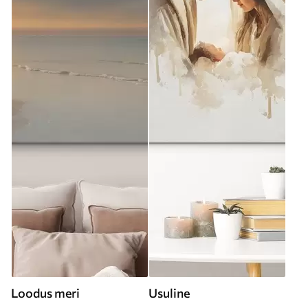
Loodus meri
Usuline