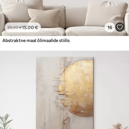
15
.00
€
16
25
.00
€
Abstraktne maal õlimaalide stiilis