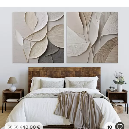
40
.00
€
10
66
.66
€