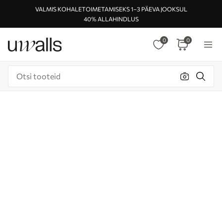
VALMIS KOHALETOIMETAMISEKS 1–3 PÄEVA JOOKSUL
40% ALLAHINDLUS
0
0