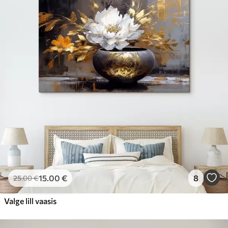
15
.00
€
8
25
.00
€
Valge lill vaasis