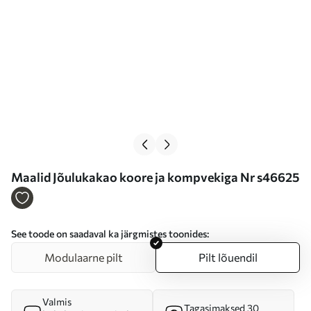
Maalid Jõulukakao koore ja kompvekiga Nr s46625
See toode on saadaval ka järgmistes toonides:
Modulaarne pilt
Pilt lõuendil
Valmis
Tagasimaksed 30