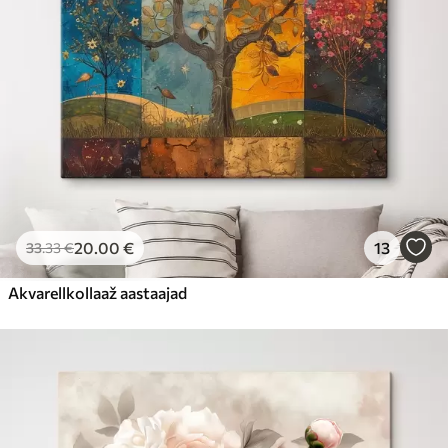
20
.00
€
13
33
.33
€
Akvarellkollaaž aastaajad