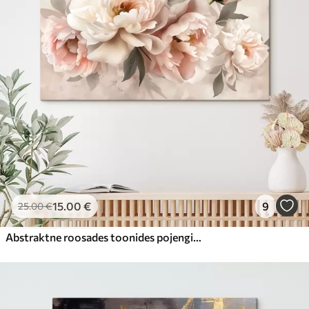
15
.00
€
9
25
.00
€
Abstraktne roosades toonides pojengide kimp