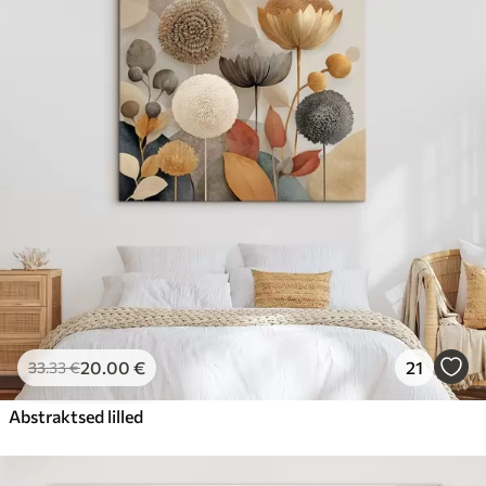
20
.00
€
21
33
.33
€
Abstraktsed lilled