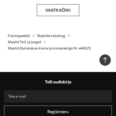
VAATA KÕIKI
Fototapeedid
Maalide kataloog
Maalid Toit ja joogid
Maalid Jõulukakao koore ja kompvekiga Nr s46625
Telli uudiskirja
Registreeru