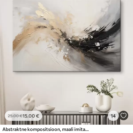
15
.00
€
14
25
.00
€
Abstraktne kompositsioon, maali imitatsioon