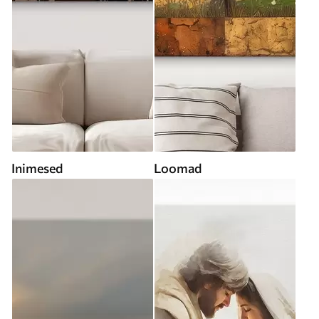
Inimesed
Loomad