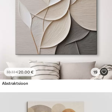
Hind Alates
23
.00
€
20
.00
€
19
33
.33
€
Abstraktsioon