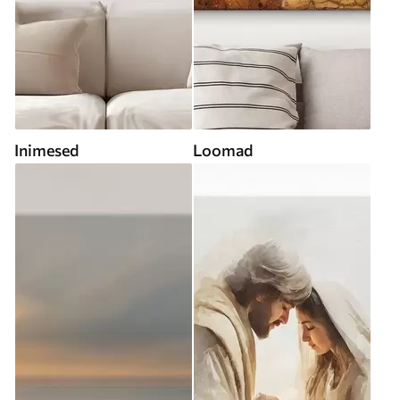
Inimesed
Loomad