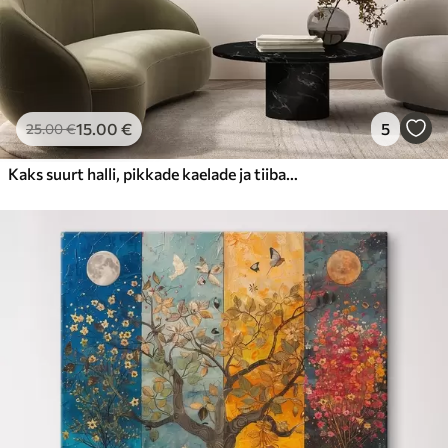
15
.00
€
5
25
.00
€
Kaks suurt halli, pikkade kaelade ja tiibadega kraanat, mis seisavad puudest ümbritsetud udujärves