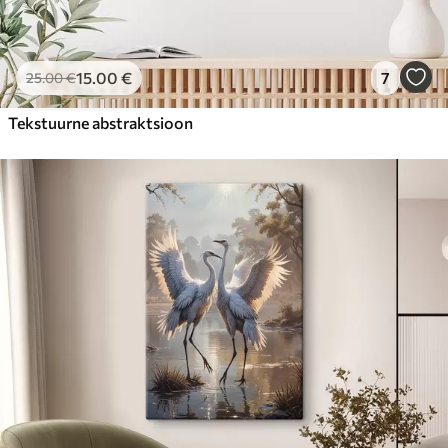
15
.00
€
7
25
.00
€
Tekstuurne abstraktsioon