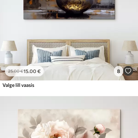
15
.00
€
8
25
.00
€
Valge lill vaasis