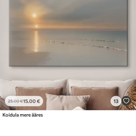
15
.00
€
13
25
.00
€
Koidula mere ääres