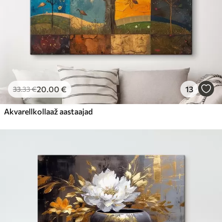
20
.00
€
13
33
.33
€
Akvarellkollaaž aastaajad