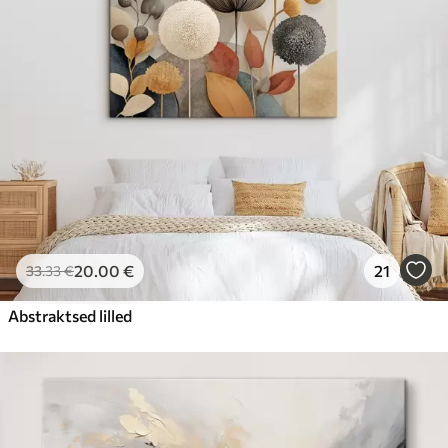
20
.00
€
21
33
.33
€
Abstraktsed lilled