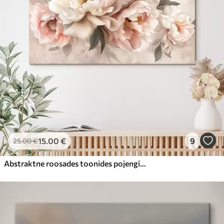
15
.00
€
9
25
.00
€
Abstraktne roosades toonides pojengide kimp