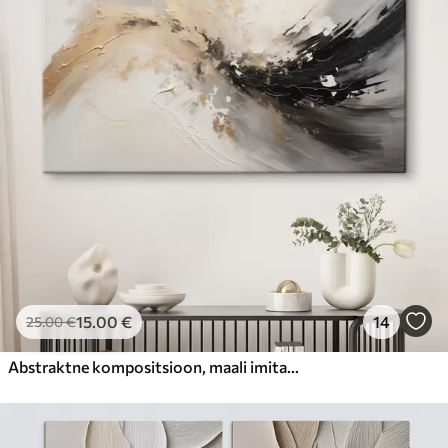
15
.00
€
14
25
.00
€
Abstraktne kompositsioon, maali imitatsioon