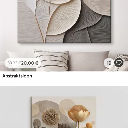
20
.00
€
19
33
.33
€
Abstraktsioon