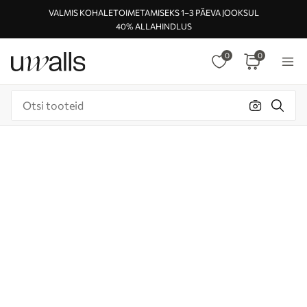
VALMIS KOHALETOIMETAMISEKS 1–3 PÄEVA JOOKSUL
40% ALLAHINDLUS
0
0