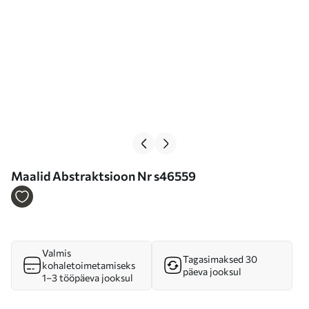
Maalid Abstraktsioon Nr s46559
Valmis
Tagasimaksed 30
kohaletoimetamiseks
päeva jooksul
1–3 tööpäeva jooksul