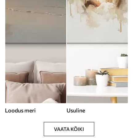
Loodus meri
Usuline
VAATA KÕIKI