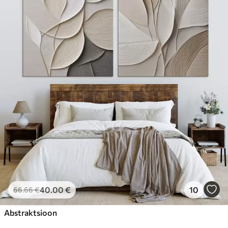
40
.00
€
10
66
.66
€
Abstraktsioon