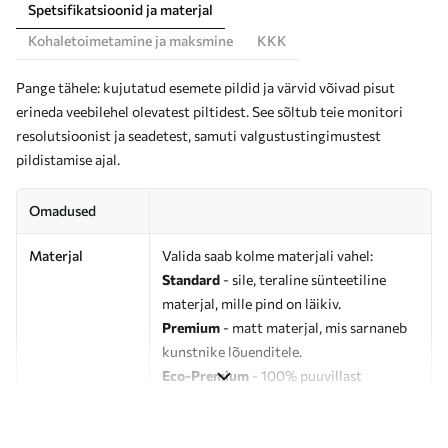
Spetsifikatsioonid ja materjal
Kohaletoimetamine ja maksmine
KKK
Pange tähele: kujutatud esemete pildid ja värvid võivad pisut
erineda veebilehel olevatest piltidest. See sõltub teie monitori
resolutsioonist ja seadetest, samuti valgustustingimustest
pildistamise ajal.
Omadused
Materjal
Valida saab kolme materjali vahel:
Standard
- sile, teraline sünteetiline
materjal, mille pind on läikiv.
Premium
- matt materjal, mis sarnaneb
kunstnike lõuenditele.
Eco-Premium
- 100% puuvillast
valmistatud kvaliteetne lõuend.
Autor
UWALLS