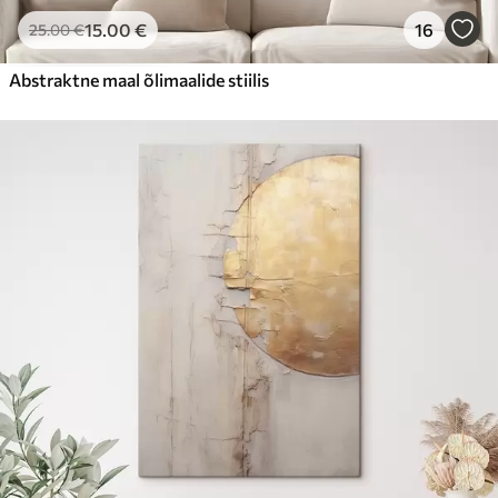
15
.00
€
16
25
.00
€
Abstraktne maal õlimaalide stiilis