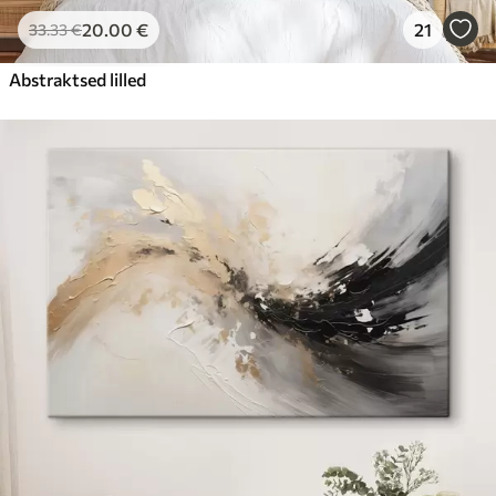
20
.00
€
21
33
.33
€
Abstraktsed lilled