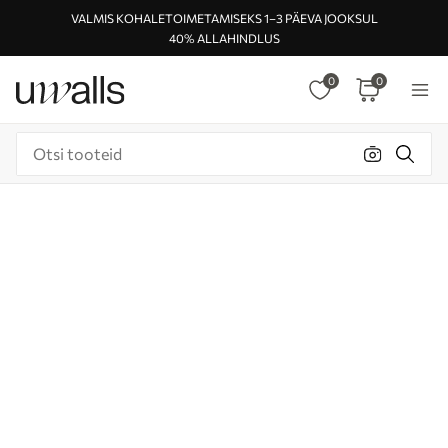
VALMIS KOHALETOIMETAMISEKS 1–3 PÄEVA JOOKSUL
40% ALLAHINDLUS
0
0