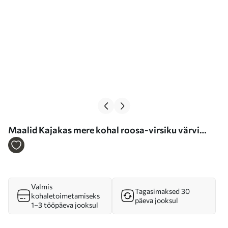
Maalid Kajakas mere kohal roosa-virsiku värvi
päikeseloojangul Nr s46520
Valmis
Tagasimaksed 30
kohaletoimetamiseks
päeva jooksul
1–3 tööpäeva jooksul