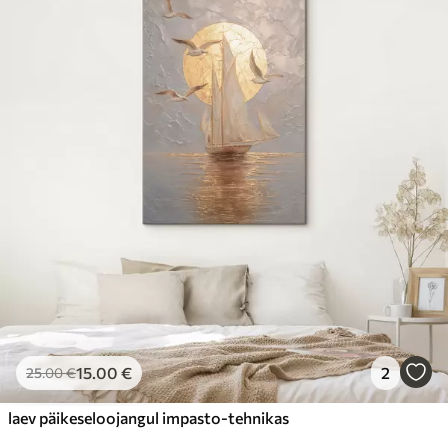
15
.00
€
2
25
.00
€
laev päikeseloojangul impasto-tehnikas