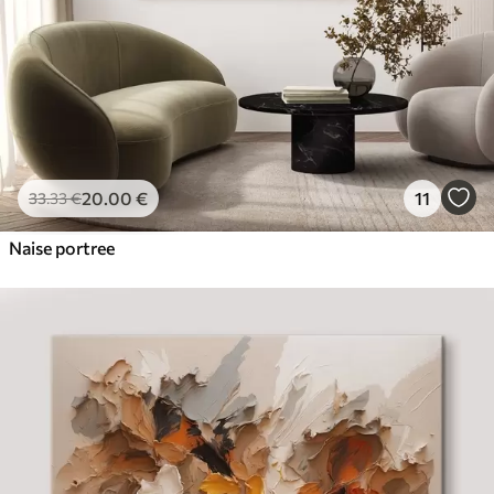
20
.00
€
11
33
.33
€
Naise portree