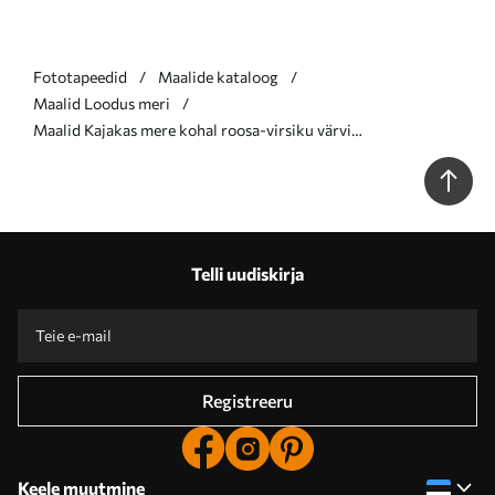
Fototapeedid
Maalide kataloog
Maalid Loodus meri
Maalid Kajakas mere kohal roosa-virsiku värvi
päikeseloojangul Nr s46520
Telli uudiskirja
Registreeru
Keele muutmine