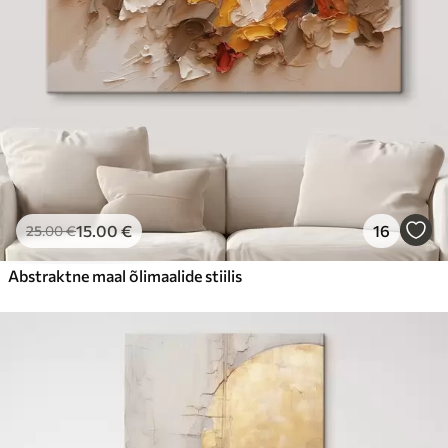
15
.00
€
16
25
.00
€
Abstraktne maal õlimaalide stiilis