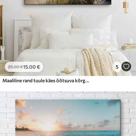
15
.00
€
5
25
.00
€
Maaliline rand tuule käes õõtsuva kõrge rohuga, vaatega ookeanile, kus lained ja pilves taevas