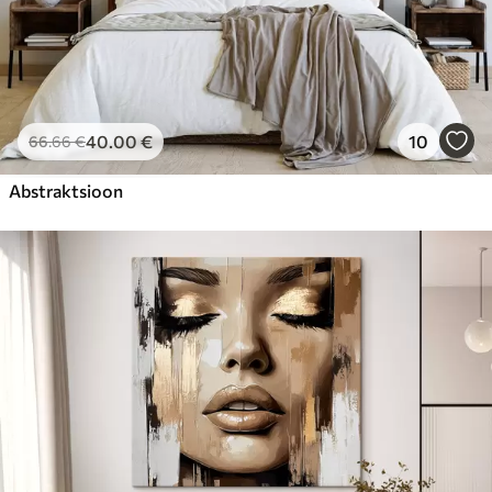
40
.00
€
10
66
.66
€
Abstraktsioon