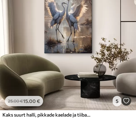
15
.00
€
5
25
.00
€
Kaks suurt halli, pikkade kaelade ja tiibadega kraanat, mis seisavad puudest ümbritsetud udujärves