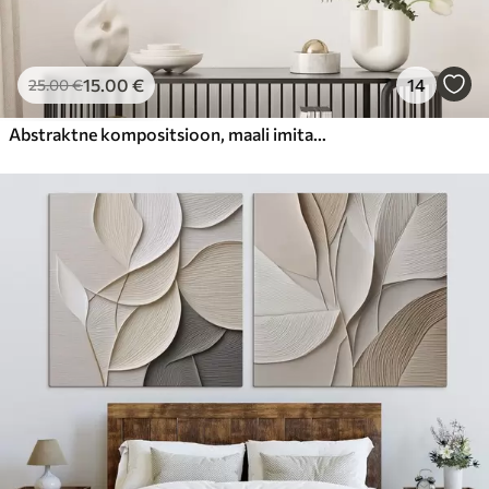
15
.00
€
14
25
.00
€
Abstraktne kompositsioon, maali imitatsioon