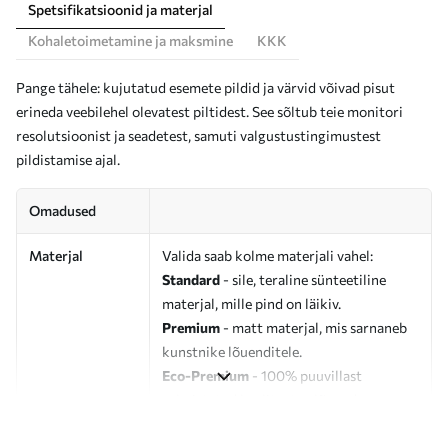
Spetsifikatsioonid ja materjal
Kohaletoimetamine ja maksmine
KKK
Pange tähele: kujutatud esemete pildid ja värvid võivad pisut
erineda veebilehel olevatest piltidest. See sõltub teie monitori
resolutsioonist ja seadetest, samuti valgustustingimustest
pildistamise ajal.
Omadused
Materjal
Valida saab kolme materjali vahel:
Standard
- sile, teraline sünteetiline
materjal, mille pind on läikiv.
Premium
- matt materjal, mis sarnaneb
kunstnike lõuenditele.
Eco-Premium
- 100% puuvillast
valmistatud kvaliteetne lõuend.
Autor
UWALLS