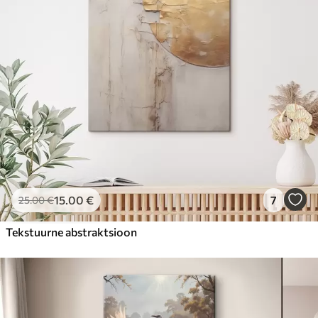
15
.00
€
7
25
.00
€
Tekstuurne abstraktsioon