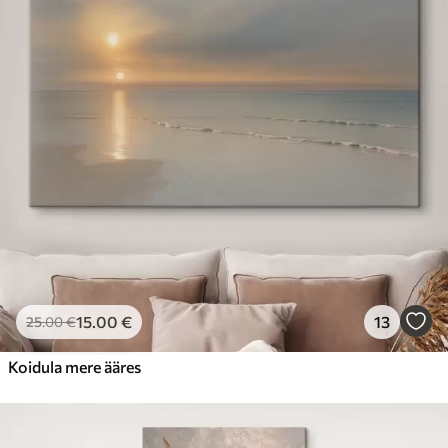
15
.00
€
13
25
.00
€
Koidula mere ääres