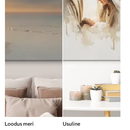
Loodus meri
Usuline