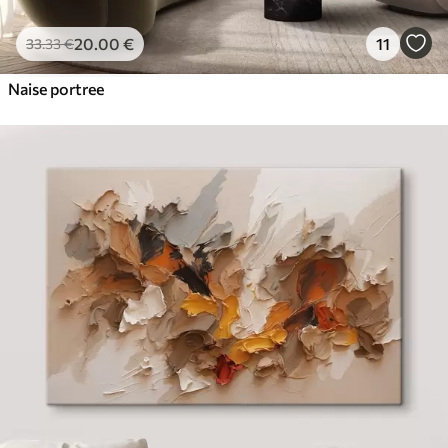
20
.00
€
11
33
.33
€
Naise portree