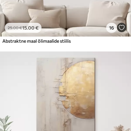
15
.00
€
16
25
.00
€
Abstraktne maal õlimaalide stiilis