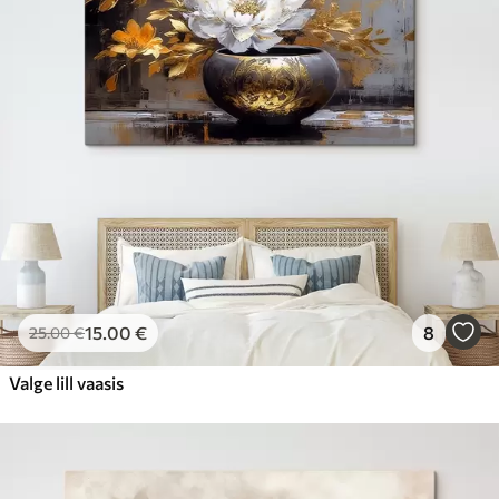
15
.00
€
8
25
.00
€
Valge lill vaasis