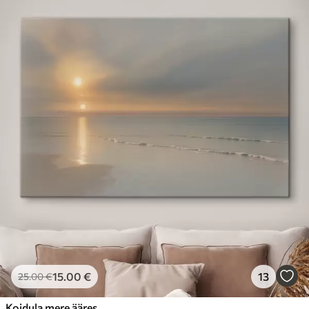
15
.00
€
13
25
.00
€
Koidula mere ääres