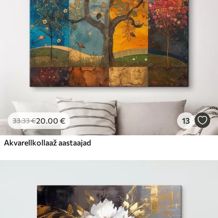
20
.00
€
13
33
.33
€
Akvarellkollaaž aastaajad