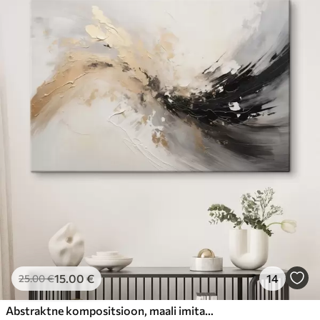
15
.00
€
14
25
.00
€
Abstraktne kompositsioon, maali imitatsioon