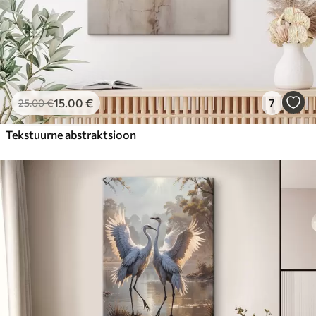
15
.00
€
7
25
.00
€
Tekstuurne abstraktsioon