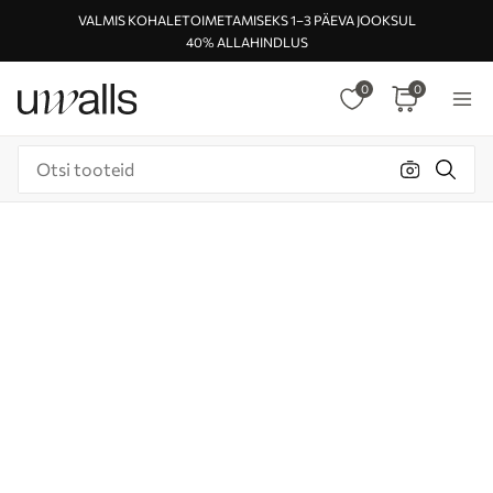
VALMIS KOHALETOIMETAMISEKS 1–3 PÄEVA JOOKSUL
40% ALLAHINDLUS
0
0