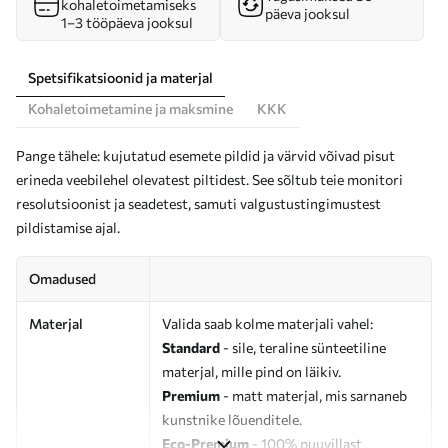
kohaletoimetamiseks
päeva jooksul
1–3 tööpäeva jooksul
Spetsifikatsioonid ja materjal
Kohaletoimetamine ja maksmine
KKK
Pange tähele: kujutatud esemete pildid ja värvid võivad pisut
erineda veebilehel olevatest piltidest. See sõltub teie monitori
resolutsioonist ja seadetest, samuti valgustustingimustest
pildistamise ajal.
Omadused
Materjal
Valida saab kolme materjali vahel:
Standard
- sile, teraline sünteetiline
materjal, mille pind on läikiv.
Premium
- matt materjal, mis sarnaneb
kunstnike lõuenditele.
Eco-Premium
- 100% puuvillast