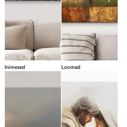
Inimesed
Loomad