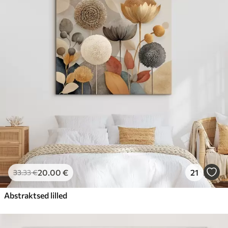
20
.00
€
21
33
.33
€
Abstraktsed lilled