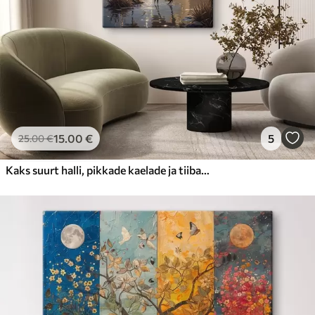
15
.00
€
5
25
.00
€
Kaks suurt halli, pikkade kaelade ja tiibadega kraanat, mis seisavad puudest ümbritsetud udujärves