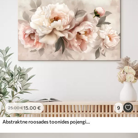
15
.00
€
9
25
.00
€
Abstraktne roosades toonides pojengide kimp