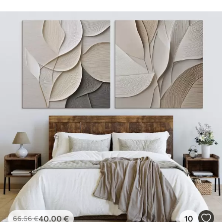
40
.00
€
10
66
.66
€