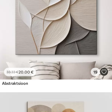
Hind Alates
23
.00
€
20
.00
€
19
33
.33
€
Abstraktsioon