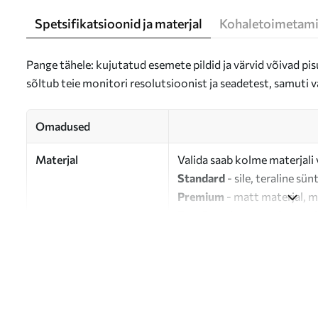
Spetsifikatsioonid ja materjal
Kohaletoimetami
Pange tähele: kujutatud esemete pildid ja värvid võivad pisu
sõltub teie monitori resolutsioonist ja seadetest, samuti v
Omadused
Materjal
Valida saab kolme materjali 
Standard
- sile, teraline sün
Premium
- matt materjal, m
Eco-Premium
- 100% puuvil
Autor
UWALLS
Artikli number
s46464
Lisaks
Võite lisada lakikihti.