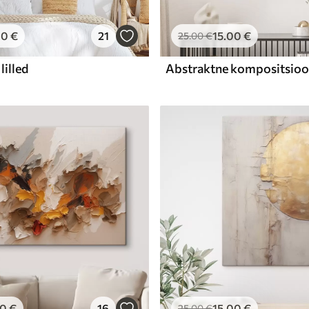
00
€
21
15
.00
€
25
.00
€
lilled
00
€
16
15
.00
€
25
.00
€