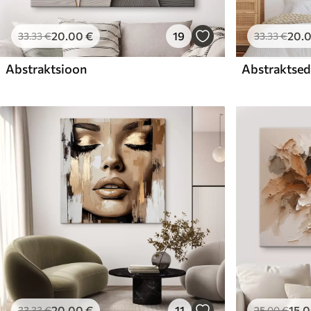
20
.00
€
19
20
.
33
.33
€
33
.33
€
Abstraktsioon
Abstraktsed 
20
.00
€
11
15
.
33
.33
€
25
.00
€