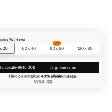
suurus (WxH cm)
HIT
x 20
60 x 40
90 x 60
120 x 80
d alates
25
.00
15
.00
€
Järgmine samm
Hind on märgitud
40% allahindlusega
.