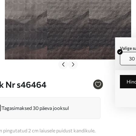
Valige 
30 
Hin
ik Nr s46464
Tagasimaksed 30 päeva jooksul
n pingutatud 2 cm laiusele puidust kandikule.