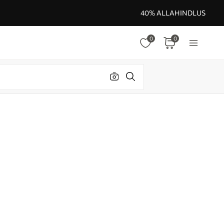
40% ALLAHINDLUS
0
0