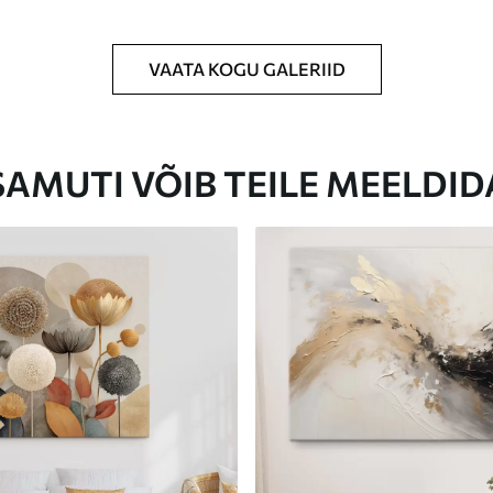
VAATA KOGU GALERIID
Eco-Premium
Hind Alates
23
.00
€
SAMUTI VÕIB TEILE MEELDID