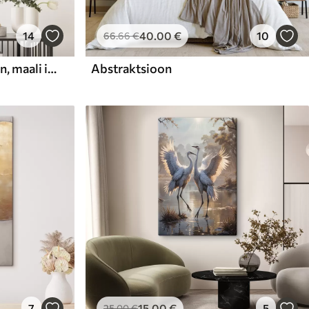
14
40
.00
€
10
66
.66
€
Abstraktne kompositsioon, maali imitatsioon
Abstraktsioon
7
15
.00
€
5
25
.00
€