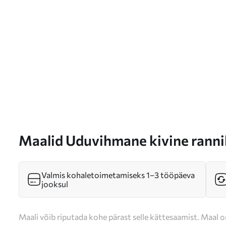
Maalid Uduvihmane kivine rann
Valmis kohaletoimetamiseks 1–3 tööpäeva
jooksul
Maali võib riputada kohe pärast selle kättesaamist. Maal o