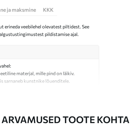
ne ja maksmine
KKK
t erineda veebilehel olevatest piltidest. See
algustustingimustest pildistamise ajal.
vahel:
teetiline materjal, mille pind on läikiv.
is sarnaneb kunstnike lõuenditele.
last valmistatud kvaliteetne lõuend.
ARVAMUSED TOOTE KOHTA