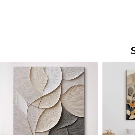
Saadaolevad materjalid
Standard
Premium
Hind Alates
15
.00
€
Hind Alates
19
.00
€