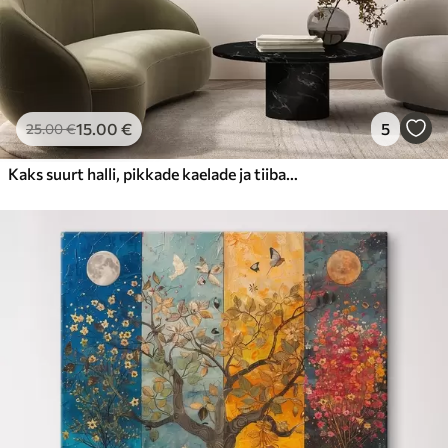
15
.00
€
5
25
.00
€
Kaks suurt halli, pikkade kaelade ja tiibadega kraanat, mis seisavad puudest ümbritsetud udujärves