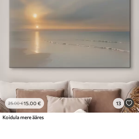
15
.00
€
13
25
.00
€
Koidula mere ääres