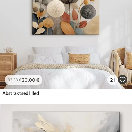
20
.00
€
21
33
.33
€
Abstraktsed lilled