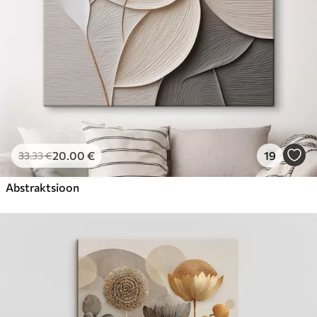
20
.00
€
19
33
.33
€
Abstraktsioon