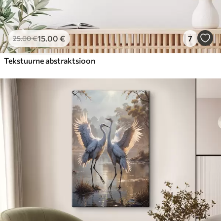
15
.00
€
7
25
.00
€
Tekstuurne abstraktsioon