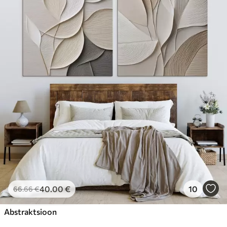
40
.00
€
10
66
.66
€
Abstraktsioon