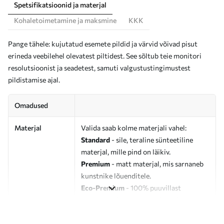
Spetsifikatsioonid ja materjal
Kohaletoimetamine ja maksmine
KKK
Pange tähele: kujutatud esemete pildid ja värvid võivad pisut
erineda veebilehel olevatest piltidest. See sõltub teie monitori
resolutsioonist ja seadetest, samuti valgustustingimustest
pildistamise ajal.
Omadused
Materjal
Valida saab kolme materjali vahel:
Standard
- sile, teraline sünteetiline
materjal, mille pind on läikiv.
Premium
- matt materjal, mis sarnaneb
kunstnike lõuenditele.
Eco-Premium
- 100% puuvillast
valmistatud kvaliteetne lõuend.
Autor
UWALLS