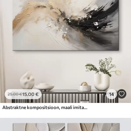
15
.00
€
14
25
.00
€
Abstraktne kompositsioon, maali imitatsioon