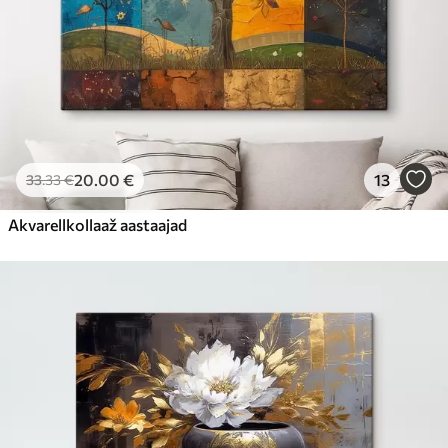
20
.00
€
13
33
.33
€
Akvarellkollaaž aastaajad