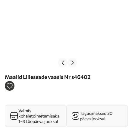
Maalid Lilleseade vaasis Nr s46402
Valmis
Tagasimaksed 30
kohaletoimetamiseks
päeva jooksul
1–3 tööpäeva jooksul