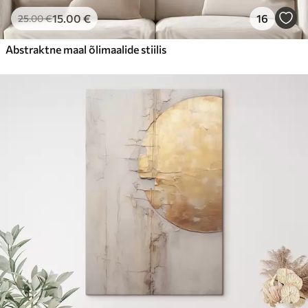
15
.00
€
16
25
.00
€
Abstraktne maal õlimaalide stiilis