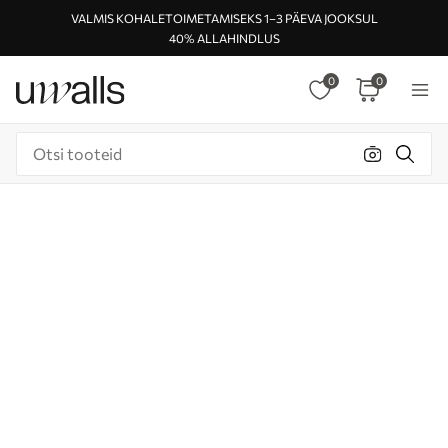
VALMIS KOHALETOIMETAMISEKS 1–3 PÄEVA JOOKSUL
40% ALLAHINDLUS
0
0