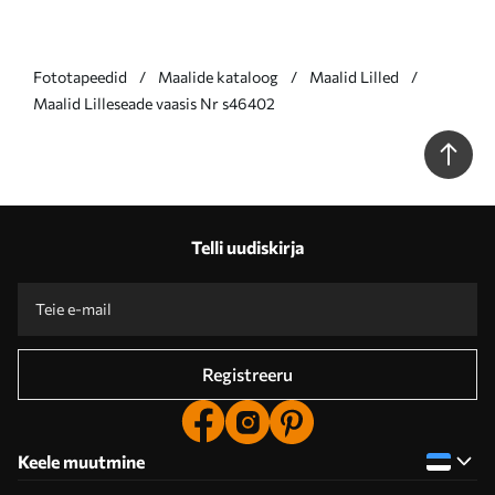
Fototapeedid
Maalide kataloog
Maalid Lilled
Maalid Lilleseade vaasis Nr s46402
Telli uudiskirja
Registreeru
Keele muutmine