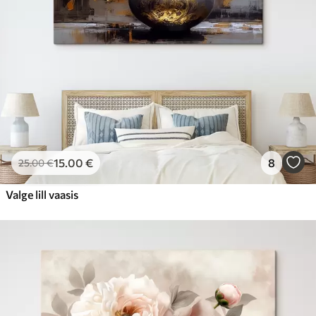
15
.00
€
8
25
.00
€
Valge lill vaasis