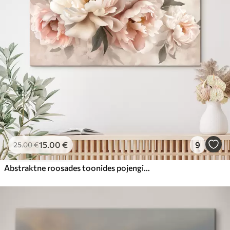
15
.00
€
9
25
.00
€
Abstraktne roosades toonides pojengide kimp