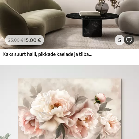
15
.00
€
5
25
.00
€
Kaks suurt halli, pikkade kaelade ja tiibadega kraanat, mis seisavad puudest ümbritsetud udujärves