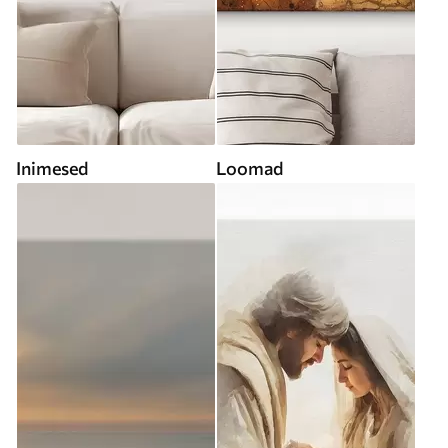
Inimesed
Loomad