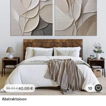
40
.00
€
10
66
.66
€
Abstraktsioon