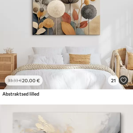
20
.00
€
21
33
.33
€
Abstraktsed lilled