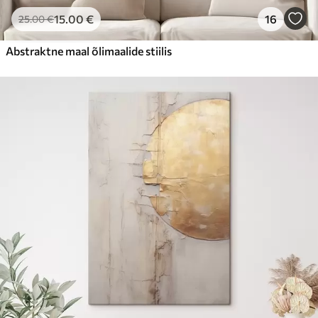
15
.00
€
16
25
.00
€
Abstraktne maal õlimaalide stiilis