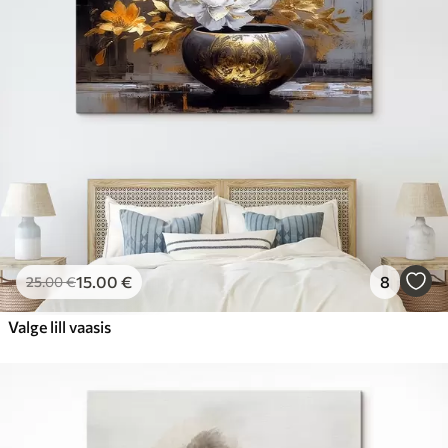
15
.00
€
8
25
.00
€
Valge lill vaasis