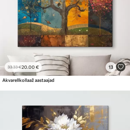
20
.00
€
13
33
.33
€
Akvarellkollaaž aastaajad