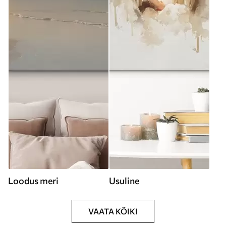
Loodus meri
Usuline
VAATA KÕIKI