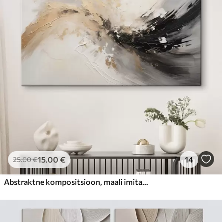
15
.00
€
14
25
.00
€
Abstraktne kompositsioon, maali imitatsioon