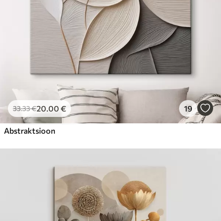
20
.00
€
19
33
.33
€
Abstraktsioon