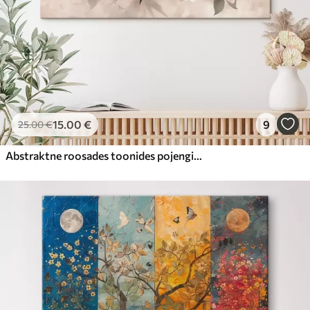
15
.00
€
9
25
.00
€
Abstraktne roosades toonides pojengide kimp