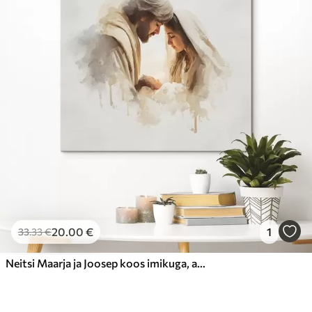
20
.00
€
1
33
.33
€
Neitsi Maarja ja Joosep koos imikuga, akvarellistiilis