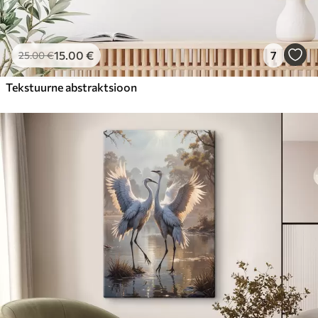
15
.00
€
7
25
.00
€
Tekstuurne abstraktsioon