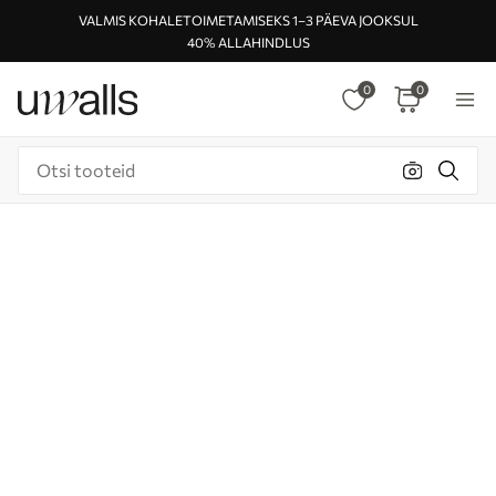
VALMIS KOHALETOIMETAMISEKS 1–3 PÄEVA JOOKSUL
40% ALLAHINDLUS
0
0