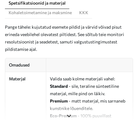
Spetsifikatsioonid ja materjal
Kohaletoimetamine ja maksmine
KKK
Pange tähele: kujutatud esemete pildid ja värvid võivad pisut
erineda veebilehel olevatest piltidest. See sõltub teie monitori
resolutsioonist ja seadetest, samuti valgustustingimustest
pildistamise ajal.
Omadused
Materjal
Valida saab kolme materjali vahel:
Standard
- sile, teraline sünteetiline
materjal, mille pind on läikiv.
Premium
- matt materjal, mis sarnaneb
kunstnike lõuenditele.
Eco-Premium
- 100% puuvillast
valmistatud kvaliteetne lõuend.
Autor
UWALLS