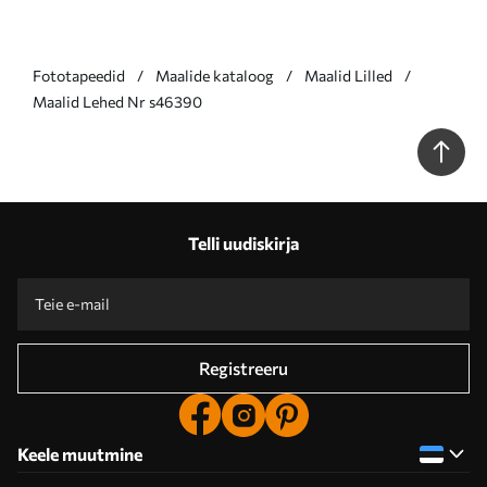
Fototapeedid
Maalide kataloog
Maalid Lilled
Maalid Lehed Nr s46390
Telli uudiskirja
Registreeru
Keele muutmine