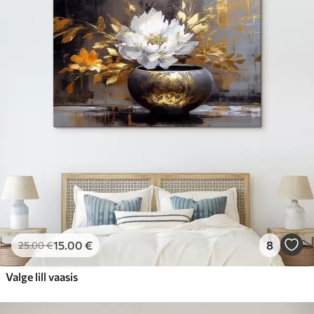
15
.00
€
8
25
.00
€
Valge lill vaasis