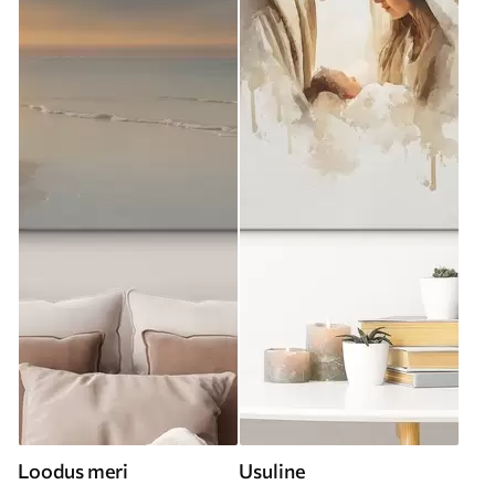
Loodus meri
Usuline