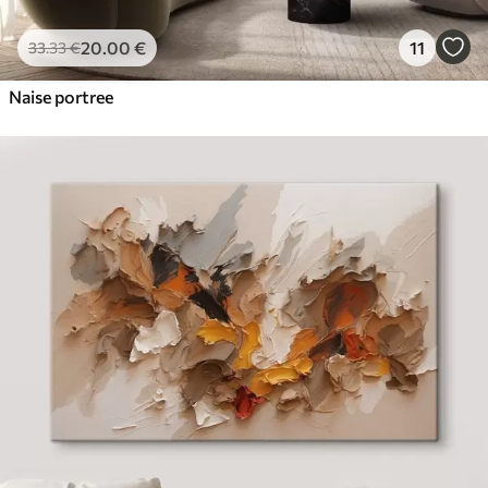
20
.00
€
11
33
.33
€
Naise portree