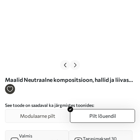
Maalid Neutraalne kompositsioon, hallid ja liivased
laigud kaasaegses stiilis Nr s46334
See toode on saadaval ka järgmistes toonides:
Modulaarne pilt
Pilt lõuendil
Valmis
Tagasimaksed 30