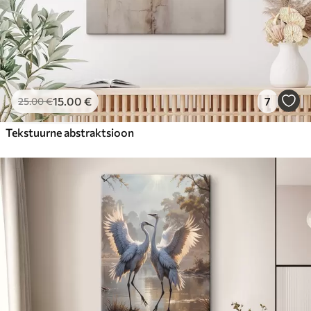
15
.00
€
7
25
.00
€
Tekstuurne abstraktsioon