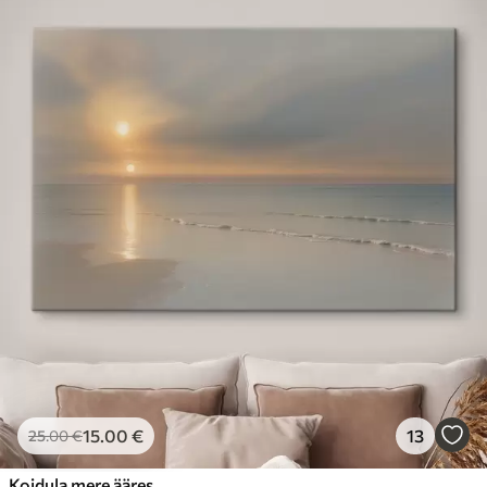
15
.00
€
13
25
.00
€
Koidula mere ääres