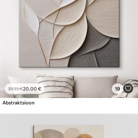
Hind Alates
31
.00
€
20
.00
€
19
33
.33
€
Abstraktsioon