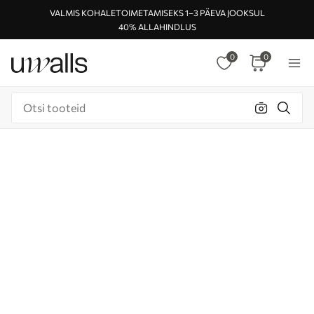
VALMIS KOHALETOIMETAMISEKS 1–3 PÄEVA JOOKSUL
40% ALLAHINDLUS
0
0