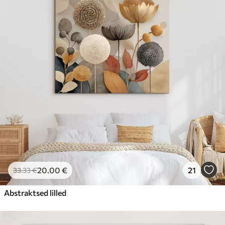
20
.00
€
21
33
.33
€
Abstraktsed lilled