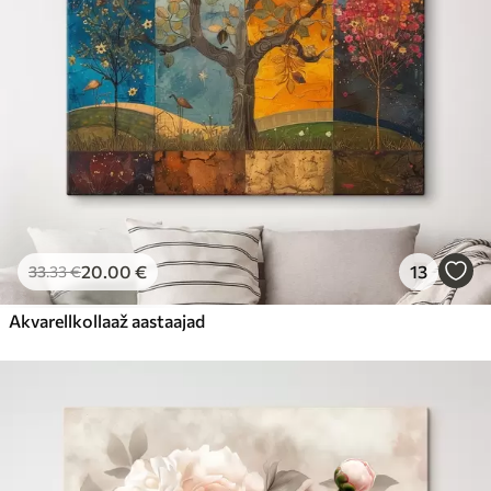
20
.00
€
13
33
.33
€
Akvarellkollaaž aastaajad