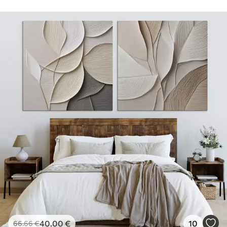
40
.00
€
10
66
.66
€