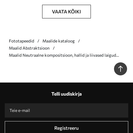
VAATA KÕIKI
Fototapeedid
Maalide kataloog
Maalid Abstraktsioon
Maalid Neutraalne kompositsioon, hallid ja liivased laigud
kaasaegses stiilis Nr s46334
Telli uudiskirja
Registreeru