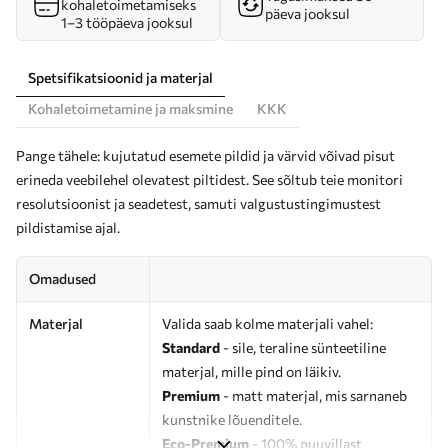
kohaletoimetamiseks
päeva jooksul
1–3 tööpäeva jooksul
Spetsifikatsioonid ja materjal
Kohaletoimetamine ja maksmine
KKK
Pange tähele: kujutatud esemete pildid ja värvid võivad pisut
erineda veebilehel olevatest piltidest. See sõltub teie monitori
resolutsioonist ja seadetest, samuti valgustustingimustest
pildistamise ajal.
Omadused
Materjal
Valida saab kolme materjali vahel:
Standard
- sile, teraline sünteetiline
materjal, mille pind on läikiv.
Premium
- matt materjal, mis sarnaneb
kunstnike lõuenditele.
Eco-Premium
- 100% puuvillast