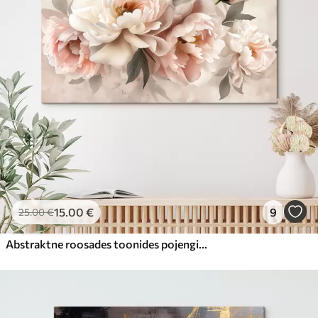
15
.00
€
9
25
.00
€
Abstraktne roosades toonides pojengide kimp