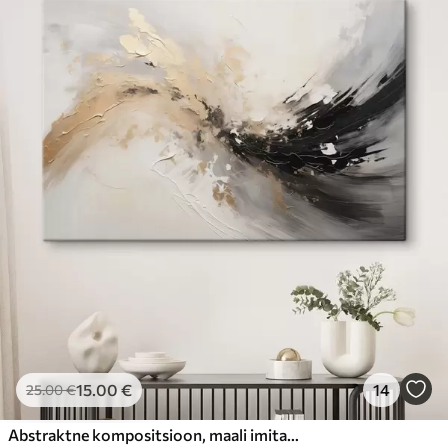
15
.00
€
14
25
.00
€
Abstraktne kompositsioon, maali imitatsioon