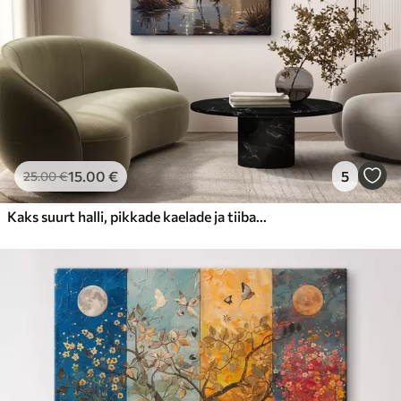
15
.00
€
5
25
.00
€
Kaks suurt halli, pikkade kaelade ja tiibadega kraanat, mis seisavad puudest ümbritsetud udujärves