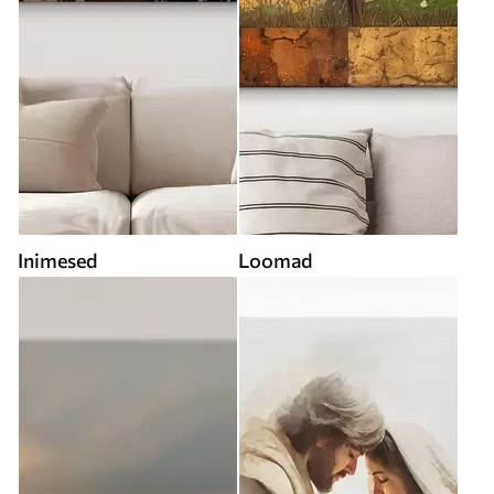
Inimesed
Loomad