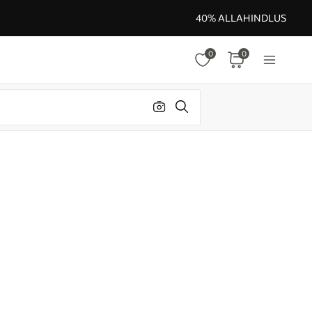
40% ALLAHINDLUS
0
0