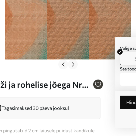
Valige 
See tood
i ja rohelise jõega Nr
Hin
Tagasimaksed 30 päeva jooksul
n pingutatud 2 cm laiusele puidust kandikule.