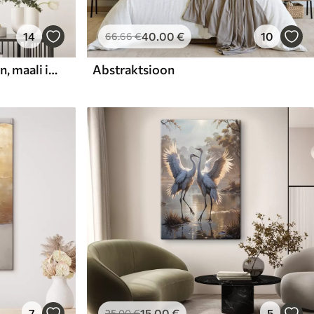
14
40
.00
€
10
66
.66
€
Abstraktne kompositsioon, maali imitatsioon
Abstraktsioon
7
15
.00
€
5
25
.00
€