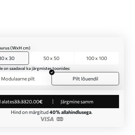
suurus (WxH cm)
30 x 30
50 x 50
100 x 100
e on saadaval ka järgmistes toonides:
Modulaarne pilt
Pilt lõuendil
d alates
33
.33
20
.00
€
Järgmine samm
Hind on märgitud
40% allahindlusega
.