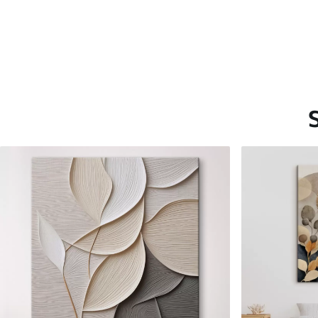
Saadaolevad materjalid
Standard
Premium
Hind Alates
20
.00
€
Hind Alates
25
.00
€