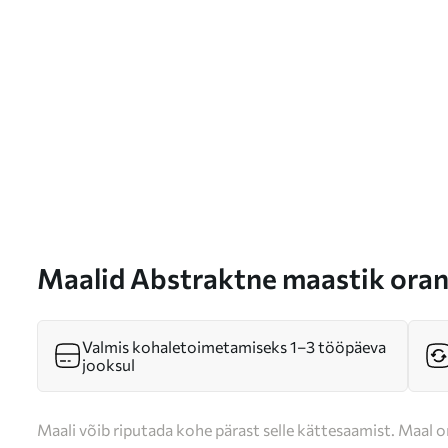
Maalid Abstraktne maastik oranž
s46316
Valmis kohaletoimetamiseks 1–3 tööpäeva
jooksul
Maali võib riputada kohe pärast selle kättesaamist. Maal o