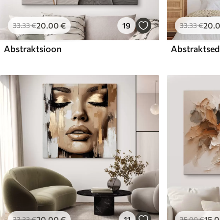
20
.00
€
19
20
.
33
.33
€
33
.33
€
Abstraktsioon
Abstraktsed 
20
.00
€
11
15
.
33
.33
€
25
.00
€