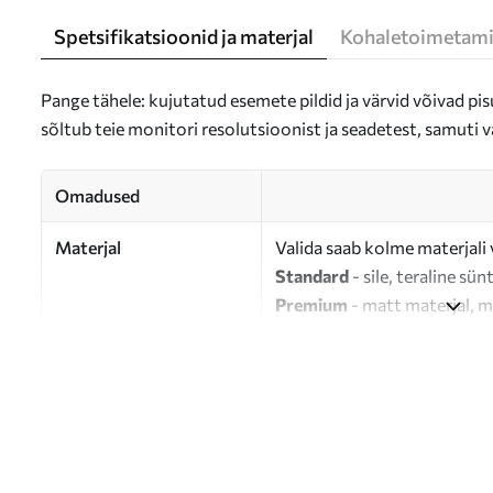
Spetsifikatsioonid ja materjal
Kohaletoimetami
Pange tähele: kujutatud esemete pildid ja värvid võivad pisu
sõltub teie monitori resolutsioonist ja seadetest, samuti v
Omadused
Materjal
Valida saab kolme materjali 
Standard
- sile, teraline sün
Premium
- matt materjal, m
Eco-Premium
- 100% puuvil
Autor
UWALLS
Artikli number
s46316
Lisaks
Võite lisada lakikihti.