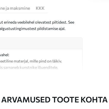
ne ja maksmine
KKK
t erineda veebilehel olevatest piltidest. See
algustustingimustest pildistamise ajal.
vahel:
teetiline materjal, mille pind on läikiv.
is sarnaneb kunstnike lõuenditele.
last valmistatud kvaliteetne lõuend.
ARVAMUSED TOOTE KOHTA