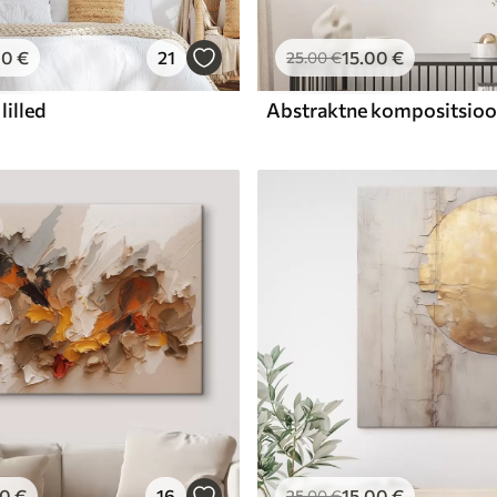
00
€
21
15
.00
€
25
.00
€
lilled
00
€
16
15
.00
€
25
.00
€