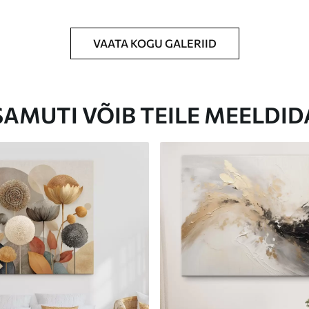
VAATA KOGU GALERIID
Eco-Premium
Hind Alates
31
.00
€
SAMUTI VÕIB TEILE MEELDID