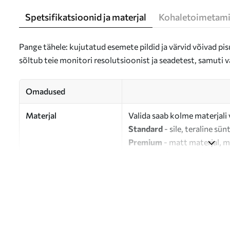
Spetsifikatsioonid ja materjal
Kohaletoimetami
Pange tähele: kujutatud esemete pildid ja värvid võivad pisu
sõltub teie monitori resolutsioonist ja seadetest, samuti v
Omadused
Materjal
Valida saab kolme materjali 
Standard
- sile, teraline sün
Premium
- matt materjal, m
Eco-Premium
- 100% puuvil
Autor
UWALLS
Artikli number
s46311
Lisaks
Võite lisada lakikihti.