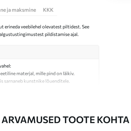
ne ja maksmine
KKK
t erineda veebilehel olevatest piltidest. See
algustustingimustest pildistamise ajal.
vahel:
teetiline materjal, mille pind on läikiv.
is sarnaneb kunstnike lõuenditele.
last valmistatud kvaliteetne lõuend.
ARVAMUSED TOOTE KOHTA