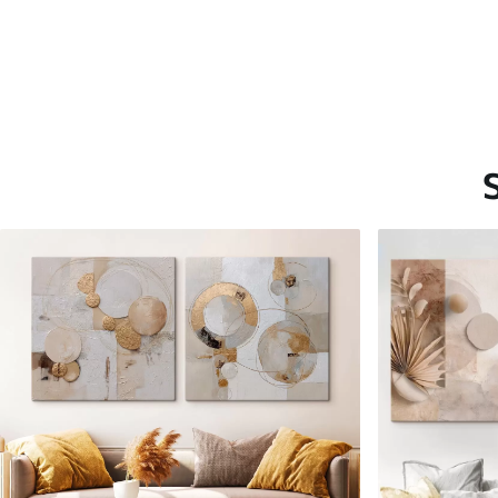
Saadaolevad materjalid
Standard
Premium
Hind Alates
20
.00
€
Hind Alates
25
.00
€