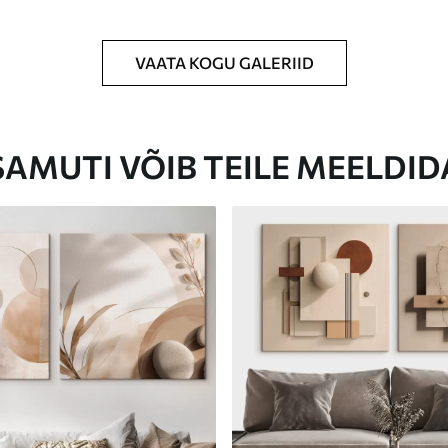
VAATA KOGU GALERIID
Eco-Premium
Hind Alates
31
.00
€
SAMUTI VÕIB TEILE MEELDID