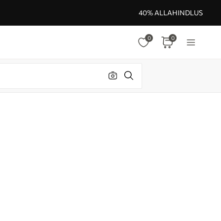
40% ALLAHINDLUS
0
0