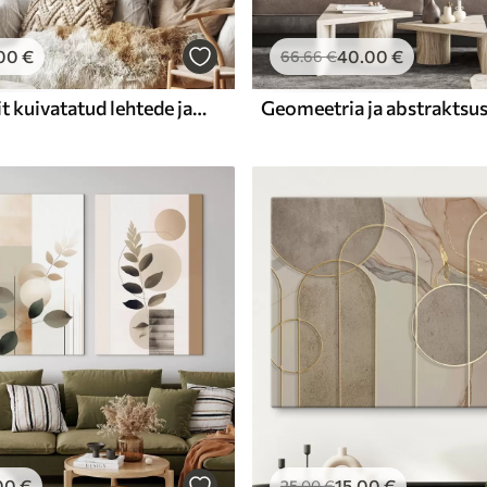
00
€
40
.00
€
66
.66
€
Kaks lõuendit kuivatatud lehtede ja tekstuuriga kujunditega
00
€
15
.00
€
25
.00
€