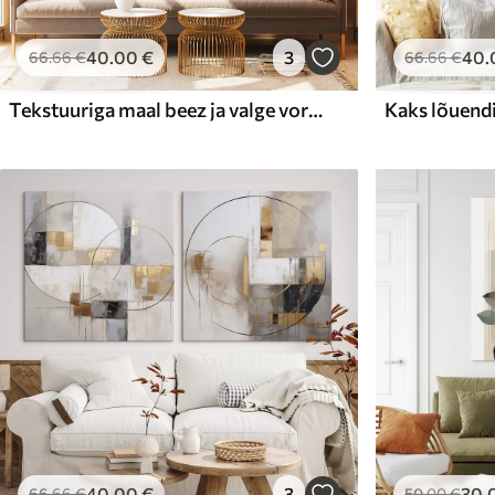
40
.00
€
3
40
.
66
.66
€
66
.66
€
Tekstuuriga maal beez ja valge vormidega
40
.00
€
3
30
.
66
.66
€
50
.00
€