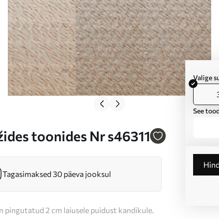
Valige 
See tood
ežides toonides Nr s46311
Hin
Tagasimaksed 30 päeva jooksul
n pingutatud 2 cm laiusele puidust kandikule.