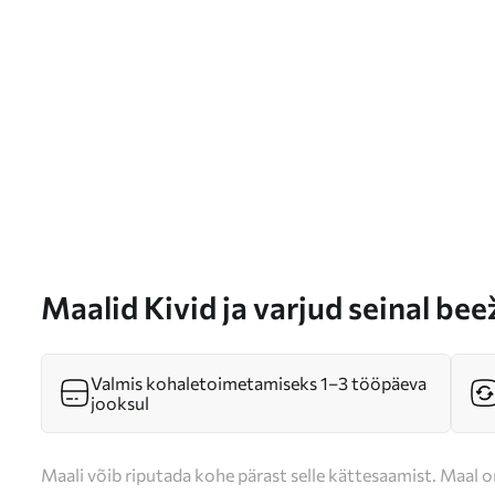
Maalid Kivid ja varjud seinal be
Valmis kohaletoimetamiseks 1–3 tööpäeva
jooksul
Maali võib riputada kohe pärast selle kättesaamist. Maal o