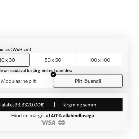
suurus (WxH cm)
30 x 30
50 x 50
100 x 100
e on saadaval ka järgmistes toonides:
Modulaarne pilt
Pilt lõuendil
d alates
33
.33
20
.00
€
Järgmine samm
Hind on märgitud
40% allahindlusega
.