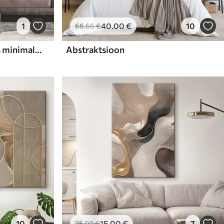
1
40
.00
€
10
66
.66
€
Geomeetria ja abstraktsus minimalistlikus stiilis
Abstraktsioon
10
15
.00
€
7
25
.00
€