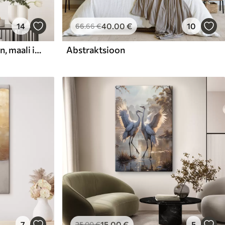
14
40
.00
€
10
66
.66
€
Abstraktne kompositsioon, maali imitatsioon
Abstraktsioon
7
15
.00
€
5
25
.00
€