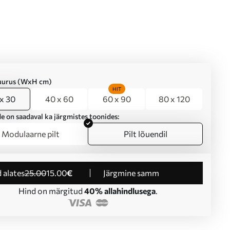
suurus (WxH cm)
HIT
x 30
40 x 60
60 x 90
80 x 120
e on saadaval ka järgmistes toonides:
Modulaarne pilt
Pilt lõuendil
d alates
25
.00
15
.00
€
Järgmine samm
Hind on märgitud
40% allahindlusega
.