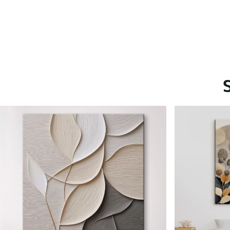
Saadaolevad materjalid
Standard
Premium
Hind Alates
15
.00
€
Hind Alates
19
.00
€