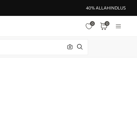
40% ALLAHINDLUS
0
0