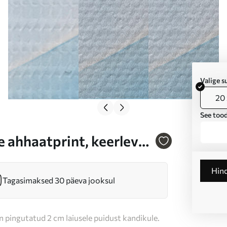
Valige 
20 
See tood
e ahhaatprint, keerlevad
uur, modernne kunst,
Hin
Tagasimaksed 30 päeva jooksul
n pingutatud 2 cm laiusele puidust kandikule.