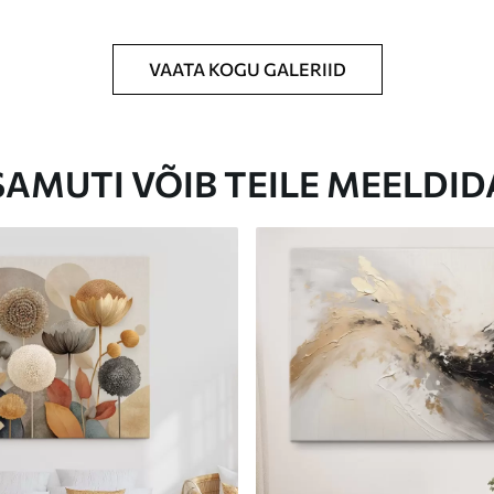
VAATA KOGU GALERIID
Eco-Premium
Hind Alates
23
.00
€
SAMUTI VÕIB TEILE MEELDID