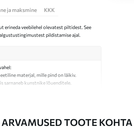
ne ja maksmine
KKK
t erineda veebilehel olevatest piltidest. See
algustustingimustest pildistamise ajal.
vahel:
teetiline materjal, mille pind on läikiv.
is sarnaneb kunstnike lõuenditele.
last valmistatud kvaliteetne lõuend.
ARVAMUSED TOOTE KOHTA