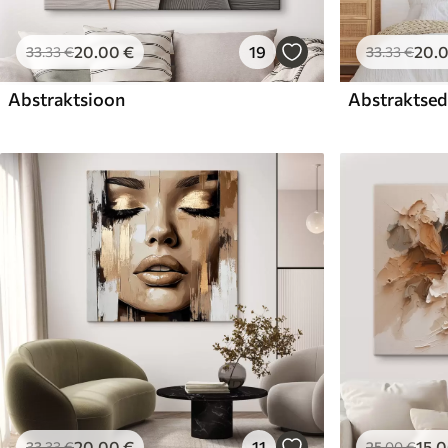
20
.00
€
19
20
.
33
.33
€
33
.33
€
Abstraktsioon
Abstraktsed 
20
.00
€
11
15
.
33
.33
€
25
.00
€