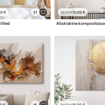
00
€
21
15
.00
€
25
.00
€
lilled
00
€
16
15
.00
€
25
.00
€