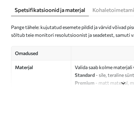
Spetsifikatsioonid ja materjal
Kohaletoimetami
Pange tähele: kujutatud esemete pildid ja värvid võivad pisu
sõltub teie monitori resolutsioonist ja seadetest, samuti v
Omadused
Materjal
Valida saab kolme materjali 
Standard
- sile, teraline sün
Premium
- matt materjal, m
Eco-Premium
- 100% puuvil
Autor
UWALLS
Artikli number
s46291
Lisaks
Võite lisada lakikihti.