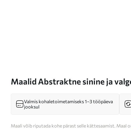
Maalid Abstraktne sinine ja valg
jooned ja gradientid, sile tekst
minimalistlik Nr s46291
Valmis kohaletoimetamiseks 1–3 tööpäeva
jooksul
Maali võib riputada kohe pärast selle kättesaamist. Maal o