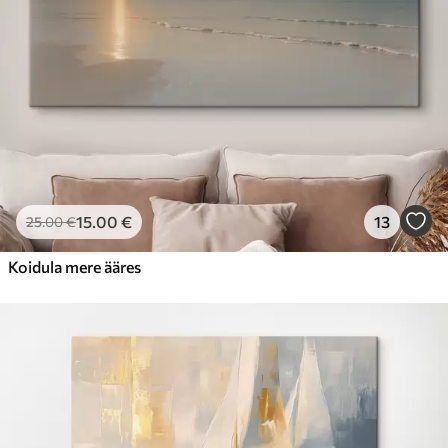
15
.00
€
13
25
.00
€
Koidula mere ääres