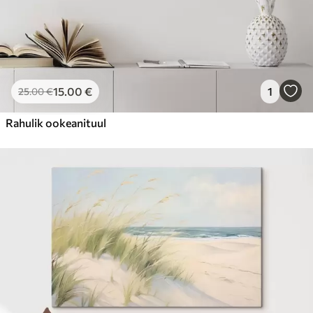
15
.00
€
1
25
.00
€
Rahulik ookeanituul