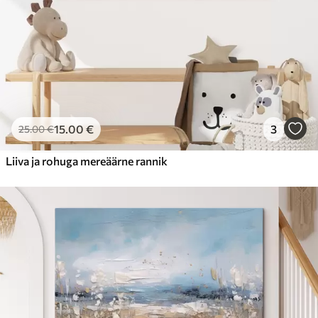
15
.00
€
3
25
.00
€
Liiva ja rohuga mereäärne rannik