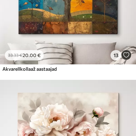
20
.00
€
13
33
.33
€
Akvarellkollaaž aastaajad