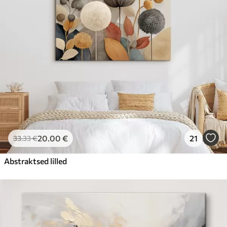
20
.00
€
21
33
.33
€
Abstraktsed lilled