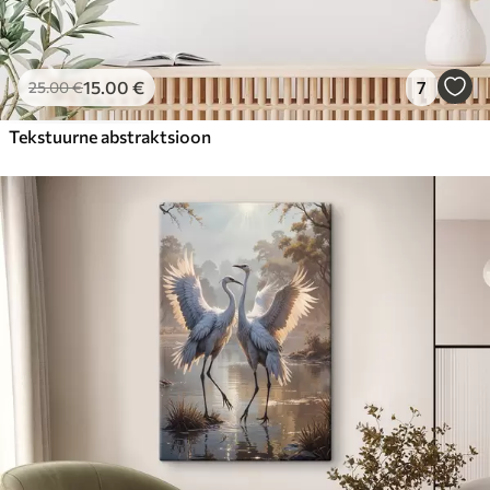
15
.00
€
7
25
.00
€
Tekstuurne abstraktsioon