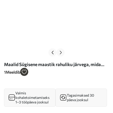
Maalid Sügisene maastik rahuliku järvega, mida
ümbritsevad erksa oranži ja kollase lehestikuga
1
Meeldib
puud Nr s39511
Valmis
Tagasimaksed 30
kohaletoimetamiseks
päeva jooksul
1–3 tööpäeva jooksul