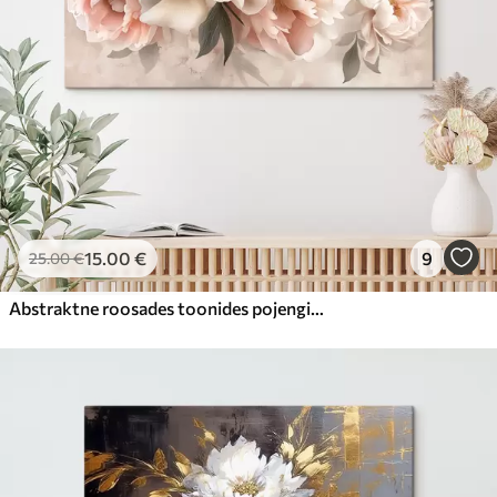
15
.00
€
9
25
.00
€
Abstraktne roosades toonides pojengide kimp