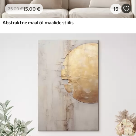
15
.00
€
16
25
.00
€
Abstraktne maal õlimaalide stiilis