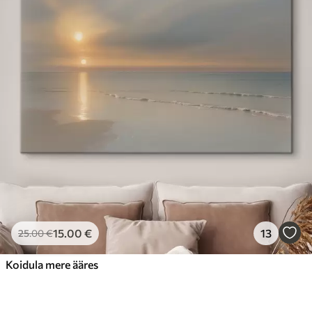
15
.00
€
13
25
.00
€
Koidula mere ääres