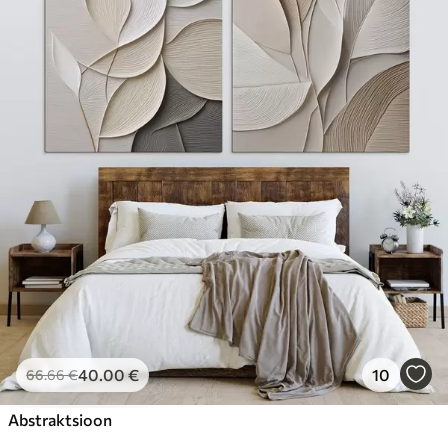
40
.00
€
10
66
.66
€
Abstraktsioon