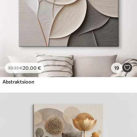
20
.00
€
19
33
.33
€
Abstraktsioon