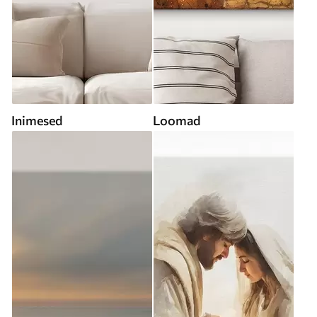
Inimesed
Loomad