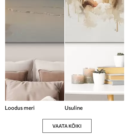
Loodus meri
Usuline
VAATA KÕIKI