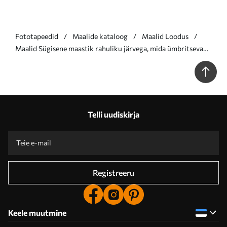
Fototapeedid
Maalide kataloog
Maalid Loodus
Maalid Sügisene maastik rahuliku järvega, mida ümbritsevad
erksa oranži ja kollase lehestikuga puud Nr s39511
Telli uudiskirja
Registreeru
Keele muutmine