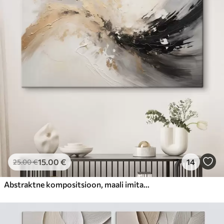
15
.00
€
14
25
.00
€
Abstraktne kompositsioon, maali imitatsioon