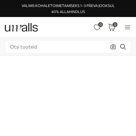
VALMIS KOHALETOIMETAMISEKS 1–3 PÄEVA JOOKSUL
40% ALLAHINDLUS
0
0