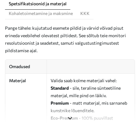
Spetsifikatsioonid ja materjal
Kohaletoimetamine ja maksmine
KKK
Pange tähele: kujutatud esemete pildid ja värvid võivad pisut
erineda veebilehel olevatest piltidest. See sõltub teie monitori
resolutsioonist ja seadetest, samuti valgustustingimustest
pildistamise ajal.
Omadused
Materjal
Valida saab kolme materjali vahel:
Standard
- sile, teraline sünteetiline
materjal, mille pind on läikiv.
Premium
- matt materjal, mis sarnaneb
kunstnike lõuenditele.
Eco-Premium
- 100% puuvillast
valmistatud kvaliteetne lõuend.
Autor
UWALLS