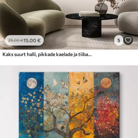
15
.00
€
5
25
.00
€
Kaks suurt halli, pikkade kaelade ja tiibadega kraanat, mis seisavad puudest ümbritsetud udujärves