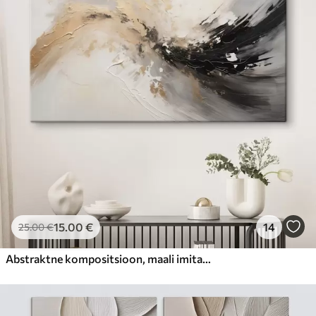
15
.00
€
14
25
.00
€
Abstraktne kompositsioon, maali imitatsioon