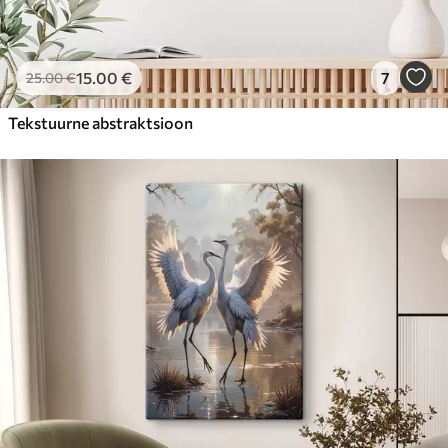
15
.00
€
7
25
.00
€
Tekstuurne abstraktsioon