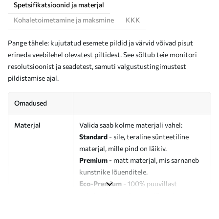
Spetsifikatsioonid ja materjal
Kohaletoimetamine ja maksmine
KKK
Pange tähele: kujutatud esemete pildid ja värvid võivad pisut
erineda veebilehel olevatest piltidest. See sõltub teie monitori
resolutsioonist ja seadetest, samuti valgustustingimustest
pildistamise ajal.
Omadused
Materjal
Valida saab kolme materjali vahel:
Standard
- sile, teraline sünteetiline
materjal, mille pind on läikiv.
Premium
- matt materjal, mis sarnaneb
kunstnike lõuenditele.
Eco-Premium
- 100% puuvillast
valmistatud kvaliteetne lõuend.
Autor
UWALLS