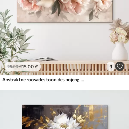
15
.00
€
9
25
.00
€
Abstraktne roosades toonides pojengide kimp