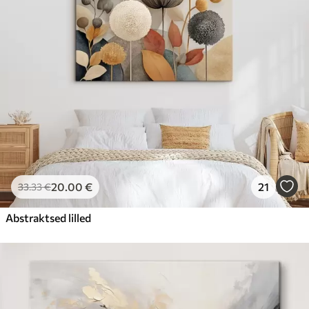
20
.00
€
21
33
.33
€
Abstraktsed lilled