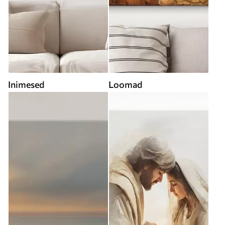
Inimesed
Loomad