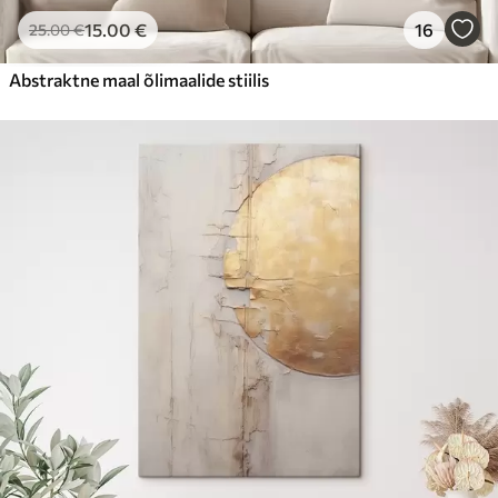
15
.00
€
16
25
.00
€
Abstraktne maal õlimaalide stiilis