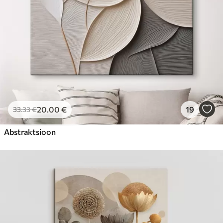
20
.00
€
19
33
.33
€
Abstraktsioon