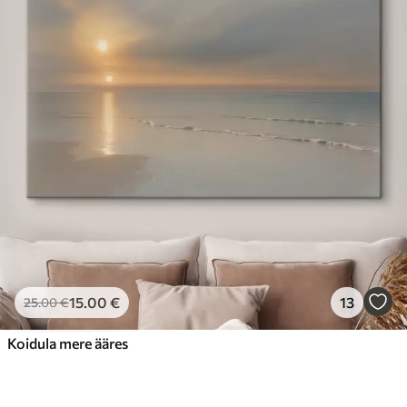
15
.00
€
13
25
.00
€
Koidula mere ääres