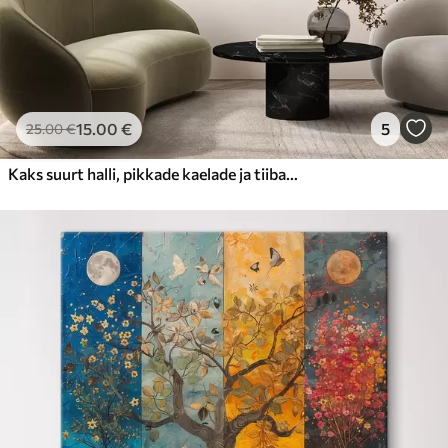
15
.00
€
5
25
.00
€
Kaks suurt halli, pikkade kaelade ja tiibadega kraanat, mis seisavad puudest ümbritsetud udujärves