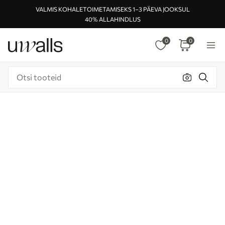
VALMIS KOHALETOIMETAMISEKS 1–3 PÄEVA JOOKSUL
40% ALLAHINDLUS
0
0