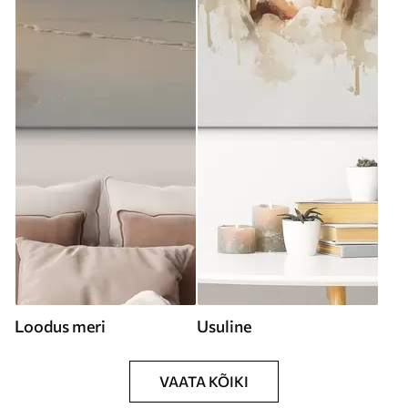
Loodus meri
Usuline
VAATA KÕIKI