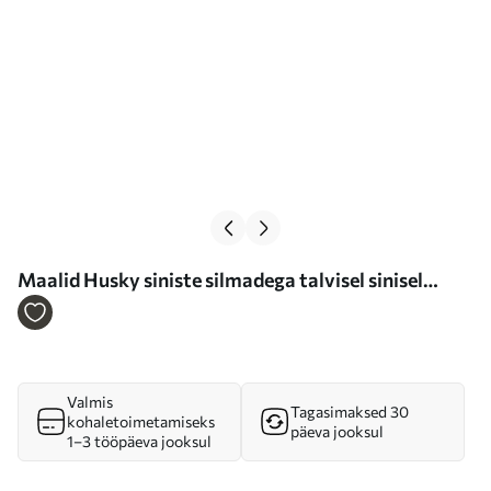
Maalid Husky siniste silmadega talvisel sinisel
taustal Nr s39462
Valmis
Tagasimaksed 30
kohaletoimetamiseks
päeva jooksul
1–3 tööpäeva jooksul