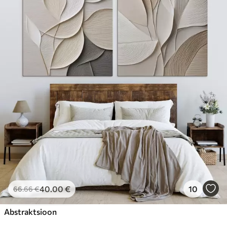
40
.00
€
10
66
.66
€
Abstraktsioon