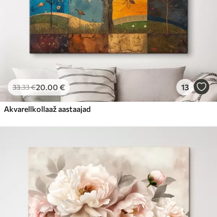
20
.00
€
13
33
.33
€
Akvarellkollaaž aastaajad