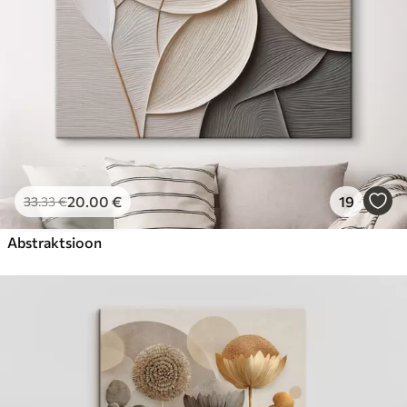
20
.00
€
19
33
.33
€
Abstraktsioon