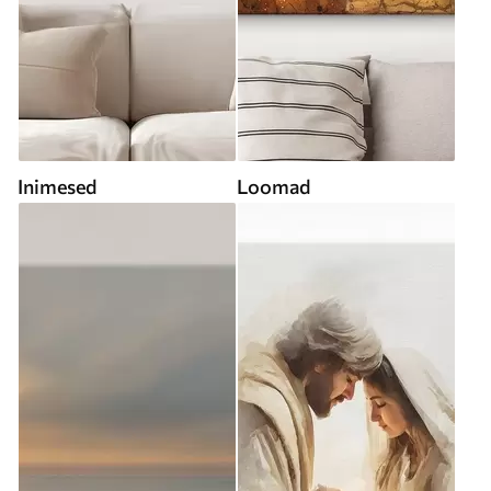
Inimesed
Loomad