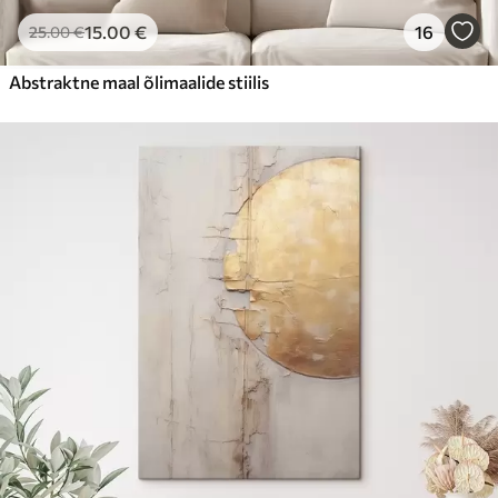
15
.00
€
16
25
.00
€
Abstraktne maal õlimaalide stiilis