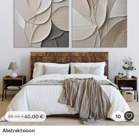
40
.00
€
10
66
.66
€
Abstraktsioon