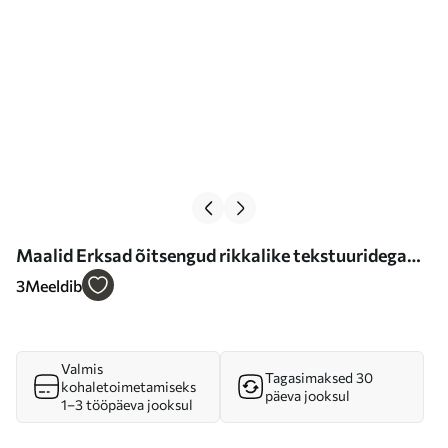
Maalid Erksad õitsengud rikkalike tekstuuridega
värvilises abstraktses kompositsioonis Nr s39460
3
Meeldib
Valmis
Tagasimaksed 30
kohaletoimetamiseks
päeva jooksul
1–3 tööpäeva jooksul