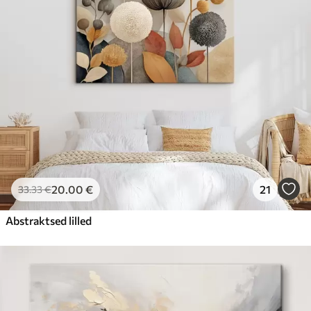
20
.00
€
21
33
.33
€
Abstraktsed lilled