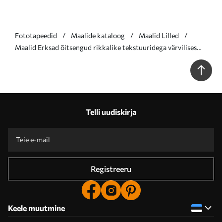
Fototapeedid
Maalide kataloog
Maalid Lilled
Maalid Erksad õitsengud rikkalike tekstuuridega värvilises
abstraktses kompositsioonis Nr s39460
Telli uudiskirja
Registreeru
Keele muutmine