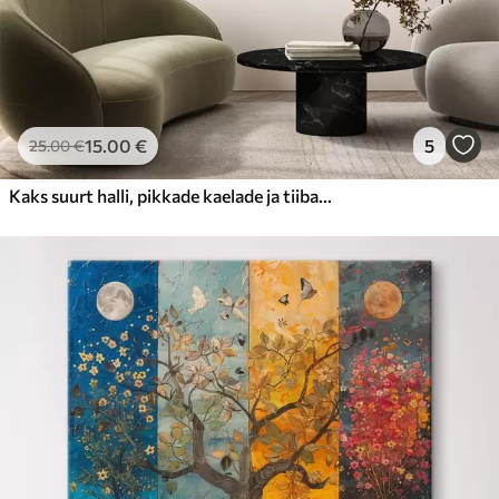
15
.00
€
5
25
.00
€
Kaks suurt halli, pikkade kaelade ja tiibadega kraanat, mis seisavad puudest ümbritsetud udujärves