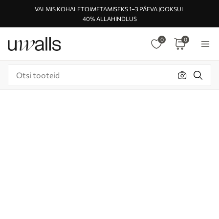
VALMIS KOHALETOIMETAMISEKS 1–3 PÄEVA JOOKSUL
40% ALLAHINDLUS
0
0