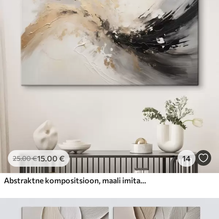
15
.00
€
14
25
.00
€
Abstraktne kompositsioon, maali imitatsioon