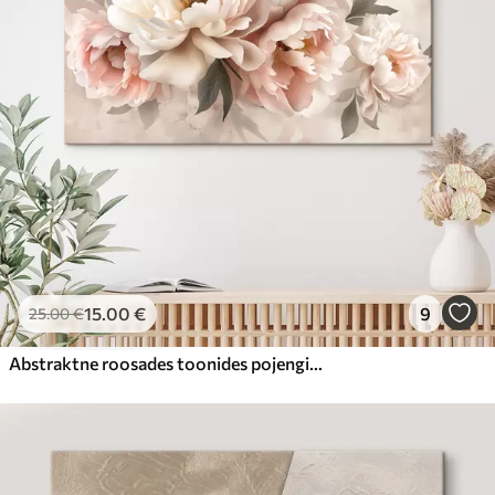
15
.00
€
9
25
.00
€
Abstraktne roosades toonides pojengide kimp