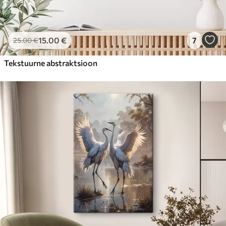
15
.00
€
7
25
.00
€
Tekstuurne abstraktsioon