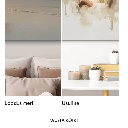
Loodus meri
Usuline
VAATA KÕIKI