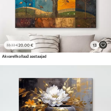
20
.00
€
13
33
.33
€
Akvarellkollaaž aastaajad