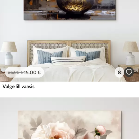
15
.00
€
8
25
.00
€
Valge lill vaasis