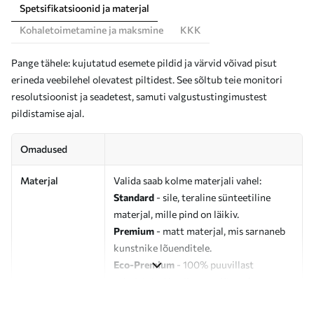
Spetsifikatsioonid ja materjal
Kohaletoimetamine ja maksmine
KKK
Pange tähele: kujutatud esemete pildid ja värvid võivad pisut
erineda veebilehel olevatest piltidest. See sõltub teie monitori
resolutsioonist ja seadetest, samuti valgustustingimustest
pildistamise ajal.
Omadused
Materjal
Valida saab kolme materjali vahel:
Standard
- sile, teraline sünteetiline
materjal, mille pind on läikiv.
Premium
- matt materjal, mis sarnaneb
kunstnike lõuenditele.
Eco-Premium
- 100% puuvillast
valmistatud kvaliteetne lõuend.
Autor
UWALLS