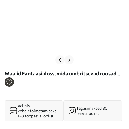
Maalid Fantaasialoss, mida ümbritsevad roosad
kuumaõhupallid, mis hõljuvad pilves taevas
lopsaka rohelise maastiku kohal Nr s39387
Valmis
Tagasimaksed 30
kohaletoimetamiseks
päeva jooksul
1–3 tööpäeva jooksul