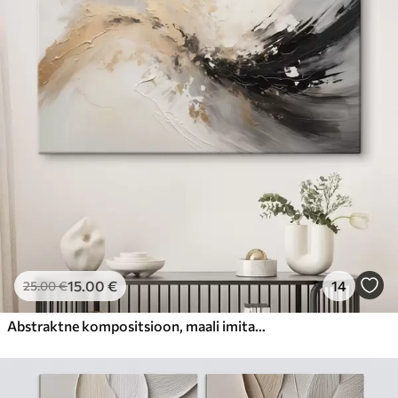
15
.00
€
14
25
.00
€
Abstraktne kompositsioon, maali imitatsioon