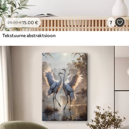
15
.00
€
7
25
.00
€
Tekstuurne abstraktsioon