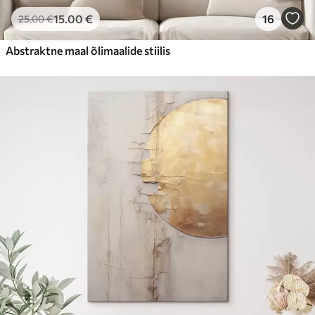
15
.00
€
16
25
.00
€
Abstraktne maal õlimaalide stiilis