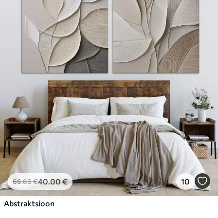
40
.00
€
10
66
.66
€
Abstraktsioon