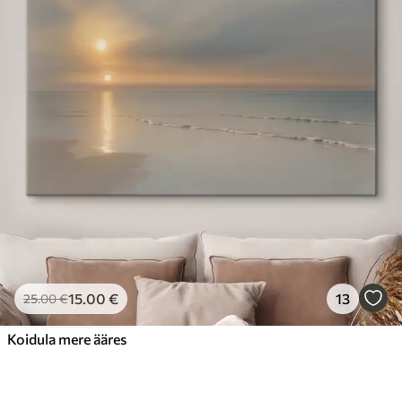
15
.00
€
13
25
.00
€
Koidula mere ääres