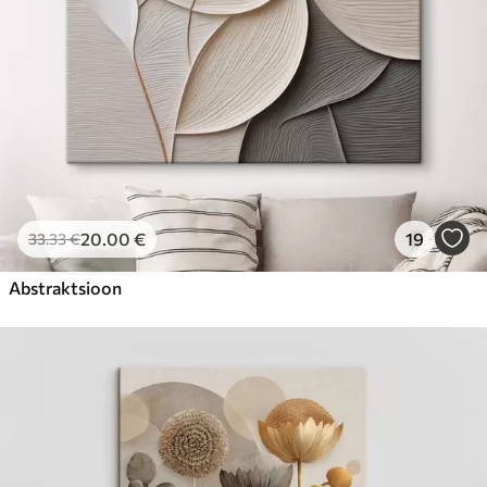
20
.00
€
19
33
.33
€
Abstraktsioon