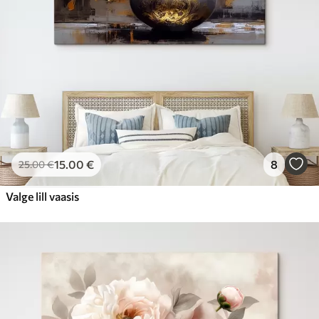
15
.00
€
8
25
.00
€
Valge lill vaasis