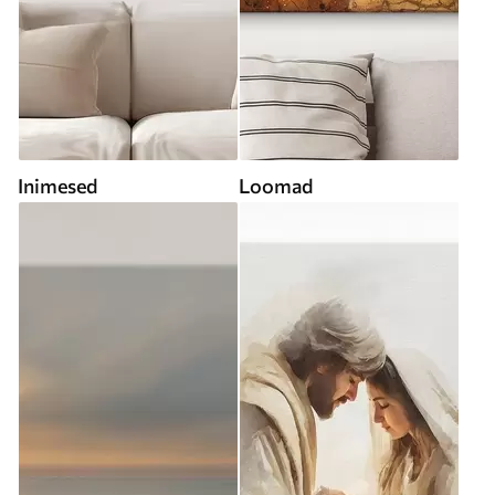
Inimesed
Loomad