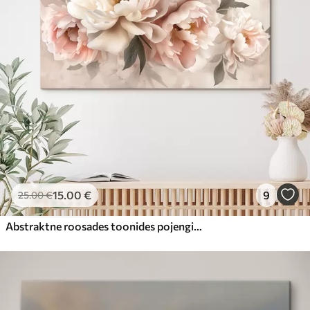
15
.00
€
9
25
.00
€
Abstraktne roosades toonides pojengide kimp