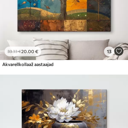
20
.00
€
13
33
.33
€
Akvarellkollaaž aastaajad