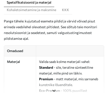
Spetsifikatsioonid ja materjal
Kohaletoimetamine ja maksmine
KKK
Pange tähele: kujutatud esemete pildid ja värvid võivad pisut
erineda veebilehel olevatest piltidest. See sõltub teie monitori
resolutsioonist ja seadetest, samuti valgustustingimustest
pildistamise ajal.
Omadused
Materjal
Valida saab kolme materjali vahel:
Standard
- sile, teraline sünteetiline
materjal, mille pind on läikiv.
Premium
- matt materjal, mis sarnaneb
kunstnike lõuenditele.
Eco-Premium
- 100% puuvillast
valmistatud kvaliteetne lõuend.
Autor
UWALLS