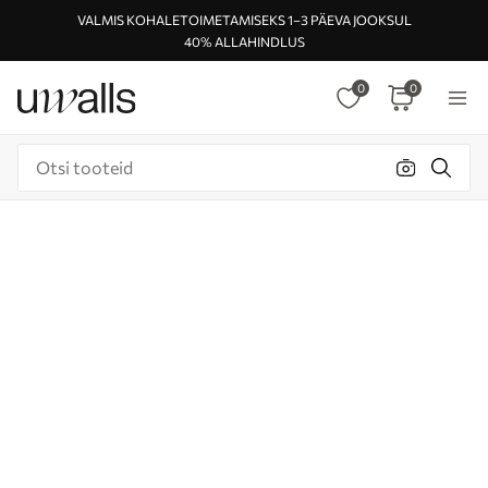
VALMIS KOHALETOIMETAMISEKS 1–3 PÄEVA JOOKSUL
40% ALLAHINDLUS
0
0