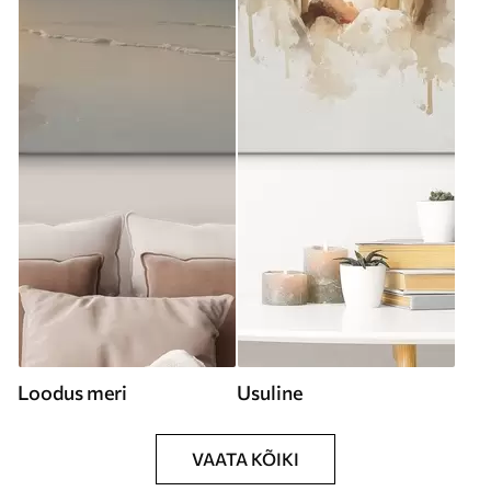
Loodus meri
Usuline
VAATA KÕIKI