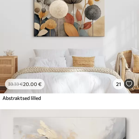
20
.00
€
21
33
.33
€
Abstraktsed lilled