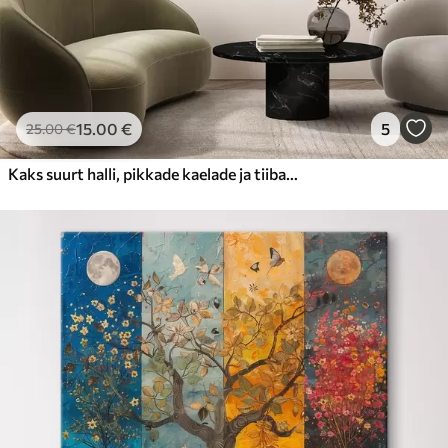
15
.00
€
5
25
.00
€
Kaks suurt halli, pikkade kaelade ja tiibadega kraanat, mis seisavad puudest ümbritsetud udujärves