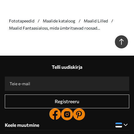
Fototapeedid
Maalide kataloog
Maalid Lilled
Maalid Fantaasialoss, mida ümbritsevad roosad
kuumaõhupallid, mis hõljuvad pilves taevas lopsaka rohelise
maastiku kohal Nr s39387
Telli uudiskirja
Registreeru
Keele muutmine