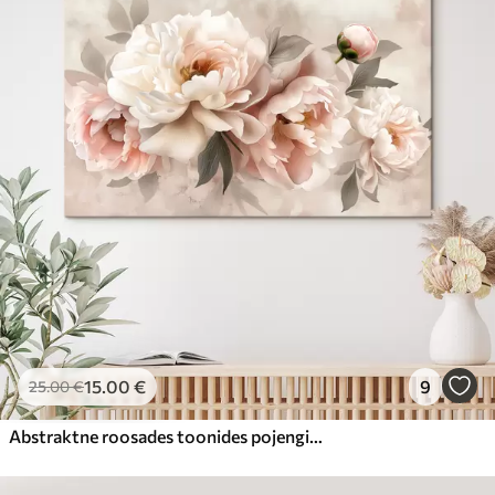
15
.00
€
9
25
.00
€
Abstraktne roosades toonides pojengide kimp