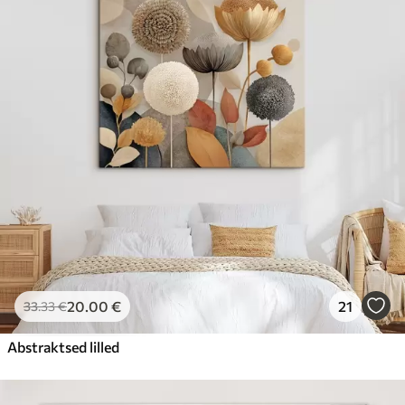
20
.00
€
21
33
.33
€
Abstraktsed lilled