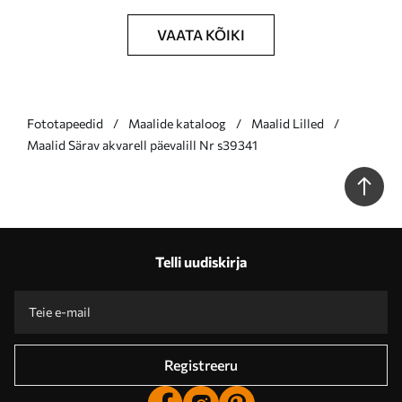
VAATA KÕIKI
Fototapeedid
Maalide kataloog
Maalid Lilled
Maalid Särav akvarell päevalill Nr s39341
Telli uudiskirja
Registreeru