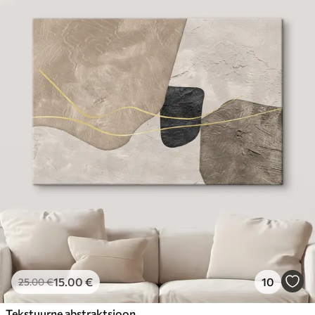
15
.00
€
10
25
.00
€
Tekstuurne abstraktsioon