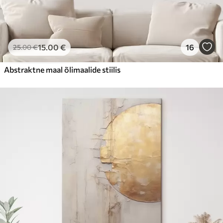
15
.00
€
16
25
.00
€
Abstraktne maal õlimaalide stiilis