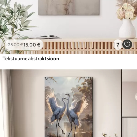
15
.00
€
7
25
.00
€
Tekstuurne abstraktsioon