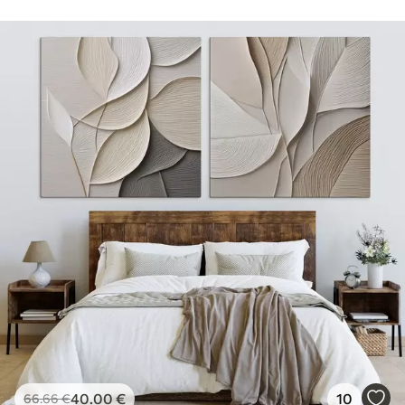
40
.00
€
10
66
.66
€