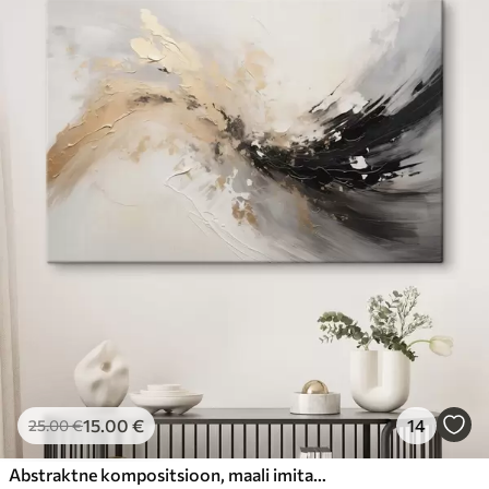
15
.00
€
14
25
.00
€
Abstraktne kompositsioon, maali imitatsioon