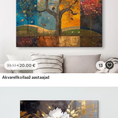
20
.00
€
13
33
.33
€
Akvarellkollaaž aastaajad