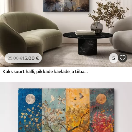
15
.00
€
5
25
.00
€
Kaks suurt halli, pikkade kaelade ja tiibadega kraanat, mis seisavad puudest ümbritsetud udujärves