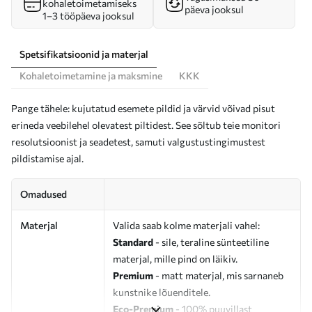
kohaletoimetamiseks
päeva jooksul
1–3 tööpäeva jooksul
Spetsifikatsioonid ja materjal
Kohaletoimetamine ja maksmine
KKK
Pange tähele: kujutatud esemete pildid ja värvid võivad pisut
erineda veebilehel olevatest piltidest. See sõltub teie monitori
resolutsioonist ja seadetest, samuti valgustustingimustest
pildistamise ajal.
Omadused
Materjal
Valida saab kolme materjali vahel:
Standard
- sile, teraline sünteetiline
materjal, mille pind on läikiv.
Premium
- matt materjal, mis sarnaneb
kunstnike lõuenditele.
Eco-Premium
- 100% puuvillast