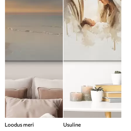
Loodus meri
Usuline