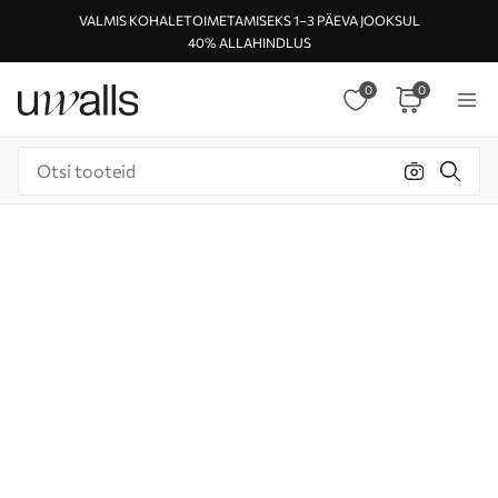
VALMIS KOHALETOIMETAMISEKS 1–3 PÄEVA JOOKSUL
40% ALLAHINDLUS
0
0