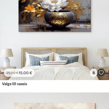
15
.00
€
8
25
.00
€
Valge lill vaasis