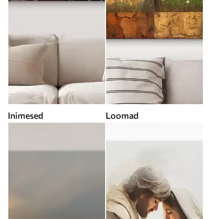
Inimesed
Loomad