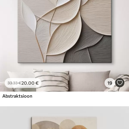
Hind Alates
23
.00
€
20
.00
€
19
33
.33
€
Abstraktsioon