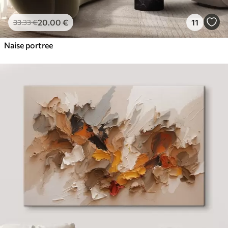
20
.00
€
11
33
.33
€
Naise portree