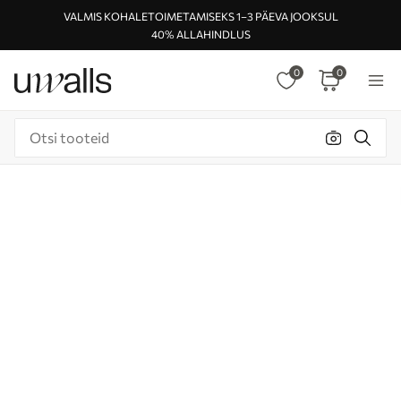
VALMIS KOHALETOIMETAMISEKS 1–3 PÄEVA JOOKSUL
40% ALLAHINDLUS
0
0