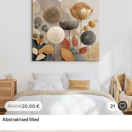
20
.00
€
21
33
.33
€
Abstraktsed lilled