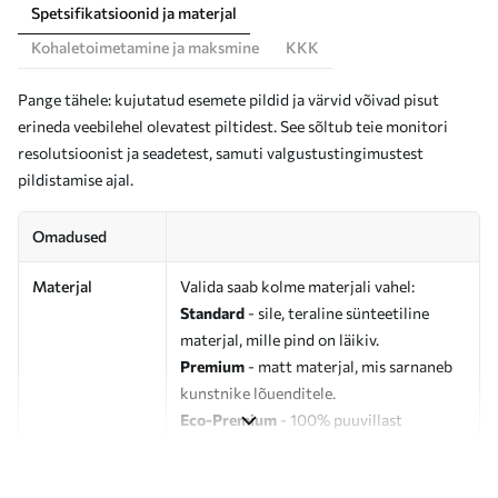
Spetsifikatsioonid ja materjal
Kohaletoimetamine ja maksmine
KKK
Pange tähele: kujutatud esemete pildid ja värvid võivad pisut
erineda veebilehel olevatest piltidest. See sõltub teie monitori
resolutsioonist ja seadetest, samuti valgustustingimustest
pildistamise ajal.
Omadused
Materjal
Valida saab kolme materjali vahel:
Standard
- sile, teraline sünteetiline
materjal, mille pind on läikiv.
Premium
- matt materjal, mis sarnaneb
kunstnike lõuenditele.
Eco-Premium
- 100% puuvillast
valmistatud kvaliteetne lõuend.
Autor
UWALLS