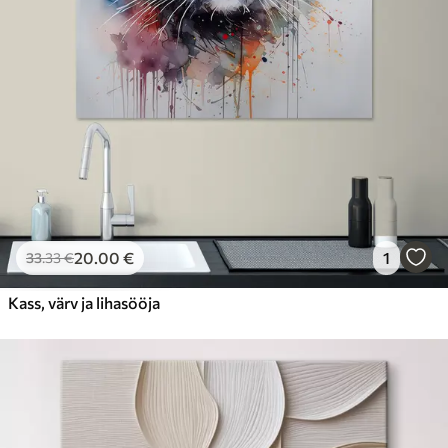
20
.00
€
1
33
.33
€
Kass, värv ja lihasööja