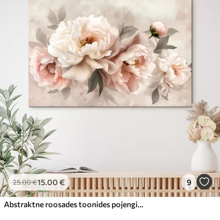
15
.00
€
9
25
.00
€
Abstraktne roosades toonides pojengide kimp