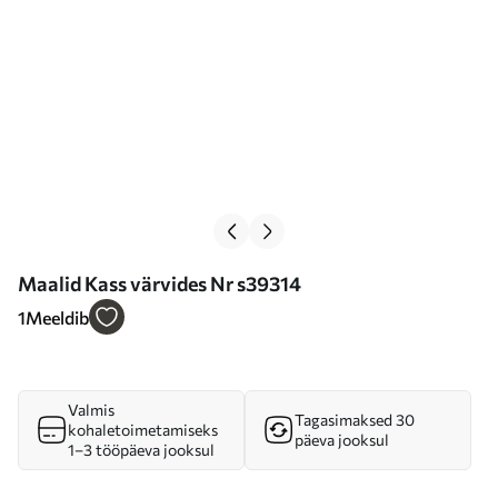
Maalid Kass värvides Nr s39314
1
Meeldib
Valmis
Tagasimaksed 30
kohaletoimetamiseks
päeva jooksul
1–3 tööpäeva jooksul