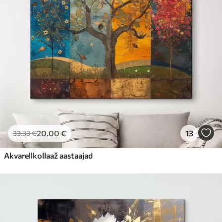
20
.00
€
13
33
.33
€
Akvarellkollaaž aastaajad