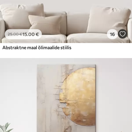
15
.00
€
16
25
.00
€
Abstraktne maal õlimaalide stiilis