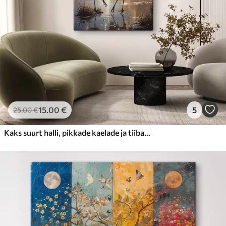
15
.00
€
5
25
.00
€
Kaks suurt halli, pikkade kaelade ja tiibadega kraanat, mis seisavad puudest ümbritsetud udujärves