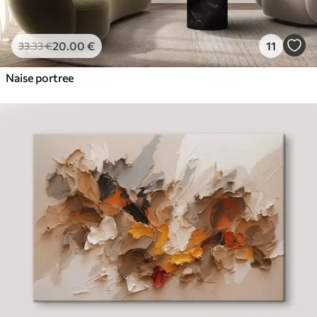
20
.00
€
11
33
.33
€
Naise portree