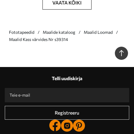
VAATA KÕIKI
Fototapeedid
Maalide kataloog
Maalid Loomad
Maalid Kass värvides Nr s39314
Telli uudiskirja
Registreeru