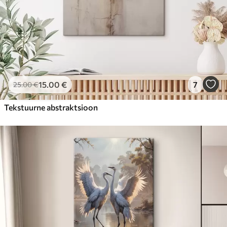
15
.00
€
7
25
.00
€
Tekstuurne abstraktsioon