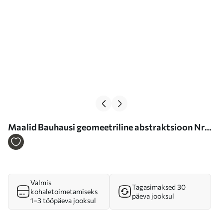
Maalid Bauhausi geomeetriline abstraktsioon Nr
s39267
Valmis
Tagasimaksed 30
kohaletoimetamiseks
päeva jooksul
1–3 tööpäeva jooksul