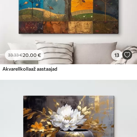
20
.00
€
13
33
.33
€
Akvarellkollaaž aastaajad