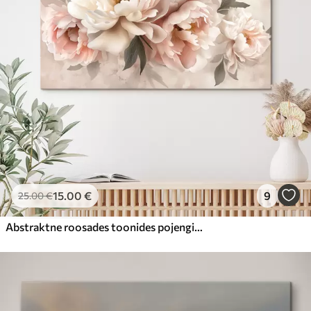
15
.00
€
9
25
.00
€
Abstraktne roosades toonides pojengide kimp