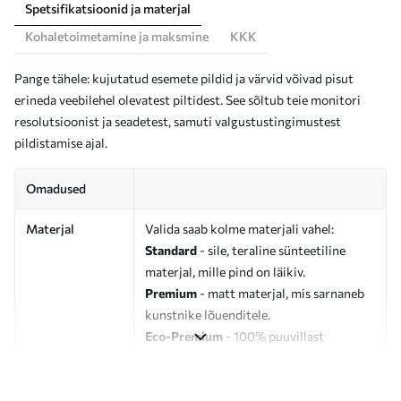
Spetsifikatsioonid ja materjal
Kohaletoimetamine ja maksmine
KKK
Pange tähele: kujutatud esemete pildid ja värvid võivad pisut
erineda veebilehel olevatest piltidest. See sõltub teie monitori
resolutsioonist ja seadetest, samuti valgustustingimustest
pildistamise ajal.
Omadused
Materjal
Valida saab kolme materjali vahel:
Standard
- sile, teraline sünteetiline
materjal, mille pind on läikiv.
Premium
- matt materjal, mis sarnaneb
kunstnike lõuenditele.
Eco-Premium
- 100% puuvillast
valmistatud kvaliteetne lõuend.
Autor
UWALLS