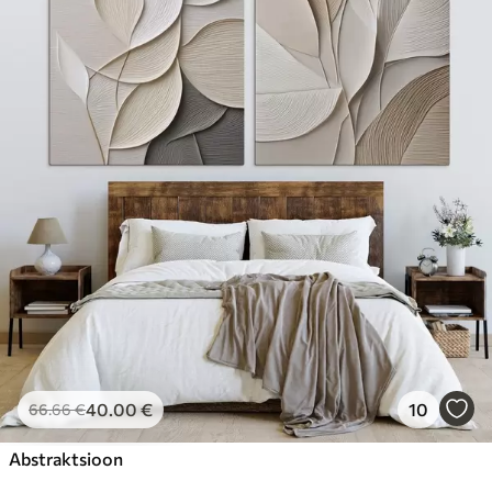
40
.00
€
10
66
.66
€
Abstraktsioon