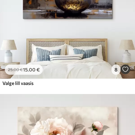
15
.00
€
8
25
.00
€
Valge lill vaasis