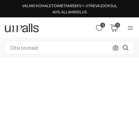
VALMIS KOHALETOIMETAMISEKS 1–3 PÄEVA JOOKSUL
40% ALLAHINDLUS
0
0