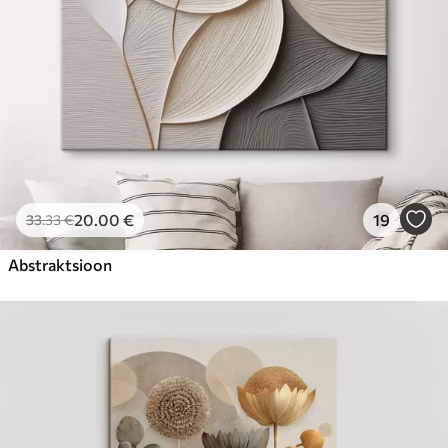
20
.00
€
19
33
.33
€
Abstraktsioon