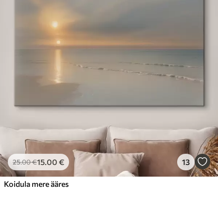
15
.00
€
13
25
.00
€
Koidula mere ääres