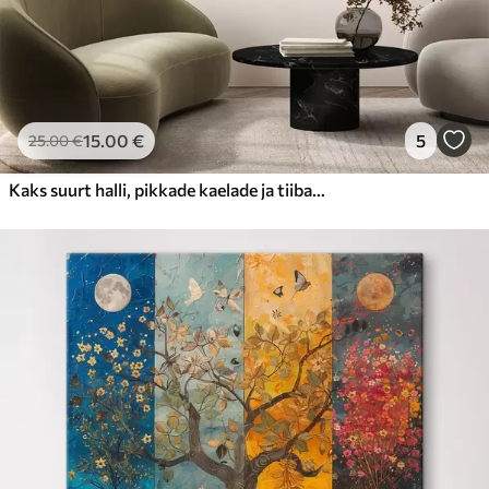
15
.00
€
5
25
.00
€
Kaks suurt halli, pikkade kaelade ja tiibadega kraanat, mis seisavad puudest ümbritsetud udujärves