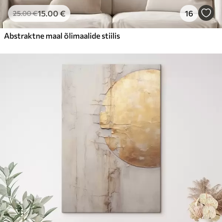
15
.00
€
16
25
.00
€
Abstraktne maal õlimaalide stiilis