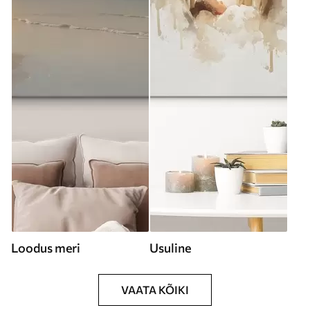
Loodus meri
Usuline
VAATA KÕIKI