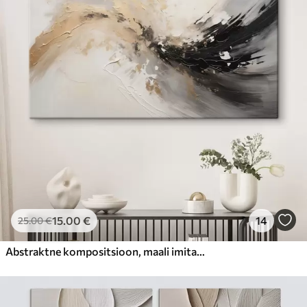
15
.00
€
14
25
.00
€
Abstraktne kompositsioon, maali imitatsioon