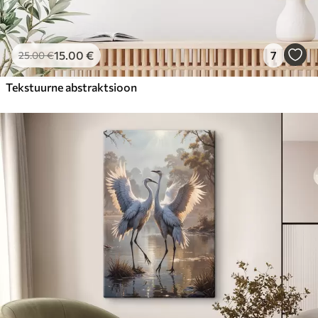
15
.00
€
7
25
.00
€
Tekstuurne abstraktsioon