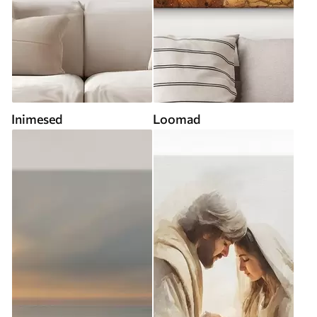
Inimesed
Loomad