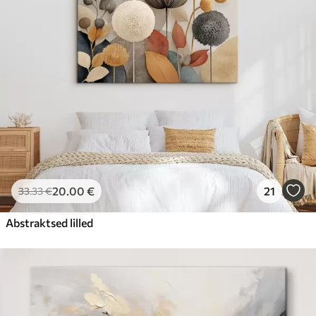
20
.00
€
21
33
.33
€
Abstraktsed lilled