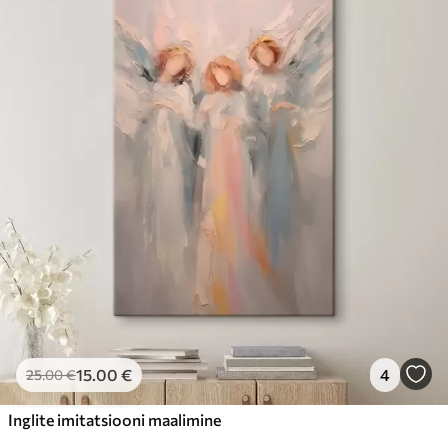
15
.00
€
4
25
.00
€
Inglite imitatsiooni maalimine