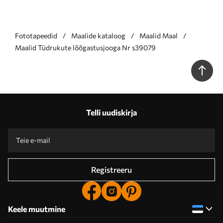
Fototapeedid
Maalide kataloog
Maalid Maal
Maalid Tüdrukute lõõgastusjooga Nr s39079
Telli uudiskirja
Registreeru
Keele muutmine