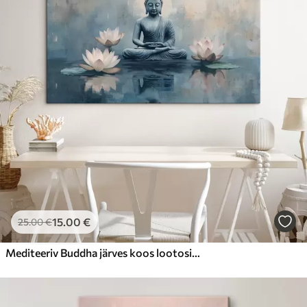
15
.00
€
25
.00
€
Mediteeriv Buddha järves koos lootosidega, idamaine, akrüülstiilis