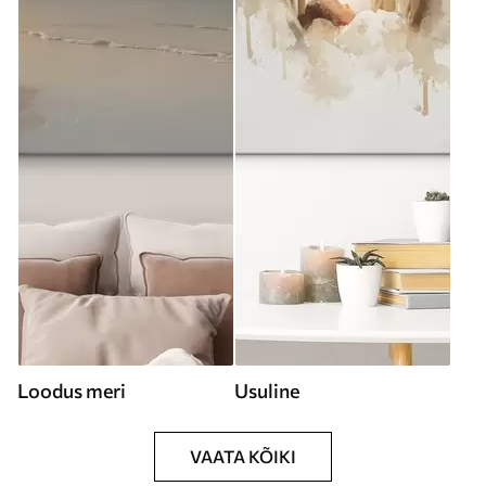
Loodus meri
Usuline
VAATA KÕIKI