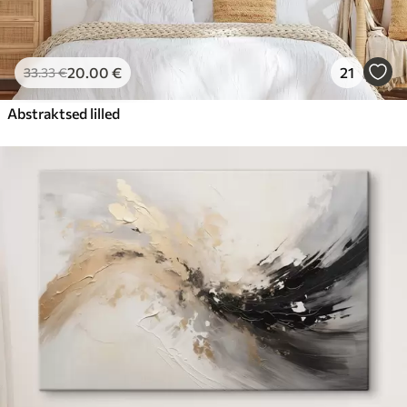
20
.00
€
21
33
.33
€
Abstraktsed lilled