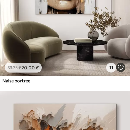
20
.00
€
11
33
.33
€
Naise portree