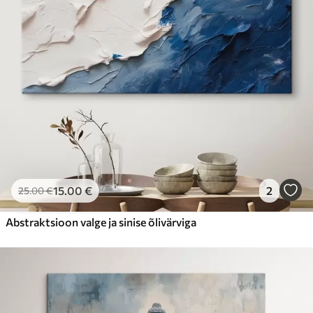
15
.00
€
2
25
.00
€
Abstraktsioon valge ja sinise õlivärviga