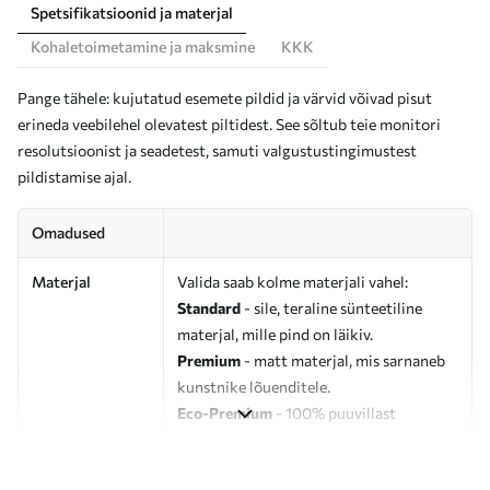
Spetsifikatsioonid ja materjal
Kohaletoimetamine ja maksmine
KKK
Pange tähele: kujutatud esemete pildid ja värvid võivad pisut
erineda veebilehel olevatest piltidest. See sõltub teie monitori
resolutsioonist ja seadetest, samuti valgustustingimustest
pildistamise ajal.
Omadused
Materjal
Valida saab kolme materjali vahel:
Standard
- sile, teraline sünteetiline
materjal, mille pind on läikiv.
Premium
- matt materjal, mis sarnaneb
kunstnike lõuenditele.
Eco-Premium
- 100% puuvillast
valmistatud kvaliteetne lõuend.
Autor
UWALLS