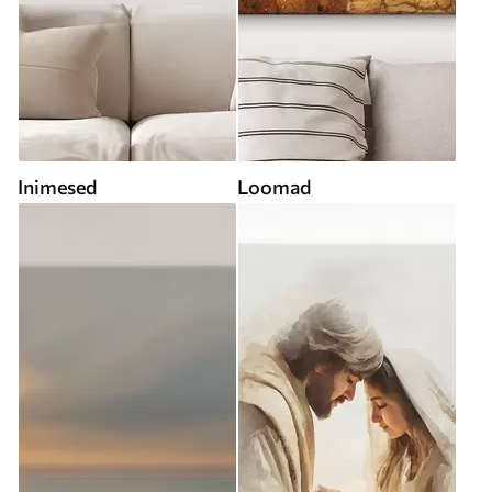
Inimesed
Loomad