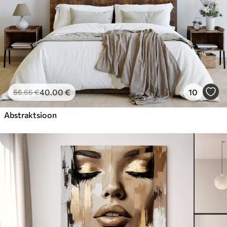
40
.00
€
10
66
.66
€
Abstraktsioon