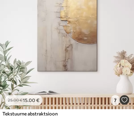
15
.00
€
7
25
.00
€
Tekstuurne abstraktsioon