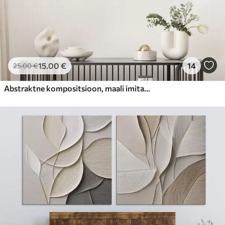
15
.00
€
14
25
.00
€
Abstraktne kompositsioon, maali imitatsioon