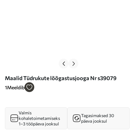
Maalid Tüdrukute lõõgastusjooga Nr s39079
1
Meeldib
Valmis
Tagasimaksed 30
kohaletoimetamiseks
päeva jooksul
1–3 tööpäeva jooksul