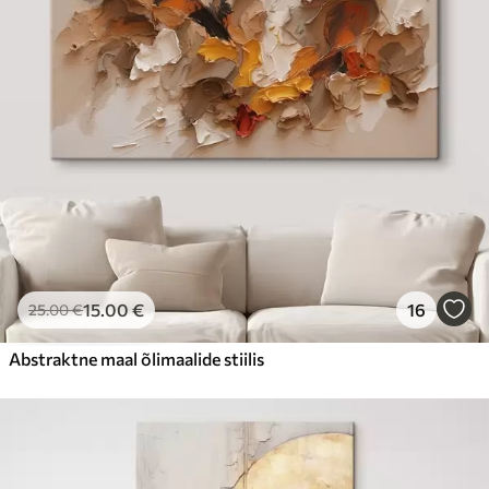
15
.00
€
16
25
.00
€
Abstraktne maal õlimaalide stiilis