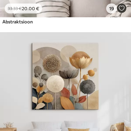
20
.00
€
19
33
.33
€
Abstraktsioon