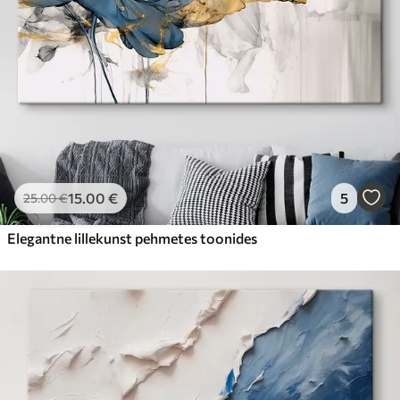
15
.00
€
5
25
.00
€
Elegantne lillekunst pehmetes toonides