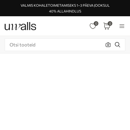
VALMIS KOHALETOIMETAMISEKS 1–3 PÄEVA JOOKSUL
40% ALLAHINDLUS
0
0