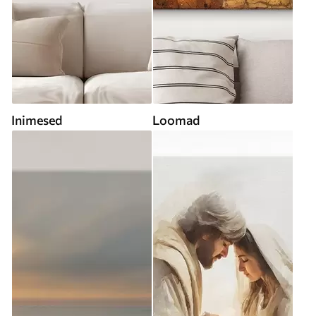
Inimesed
Loomad