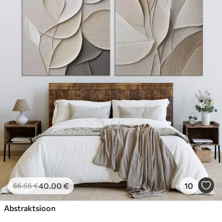
40
.00
€
10
66
.66
€
Abstraktsioon