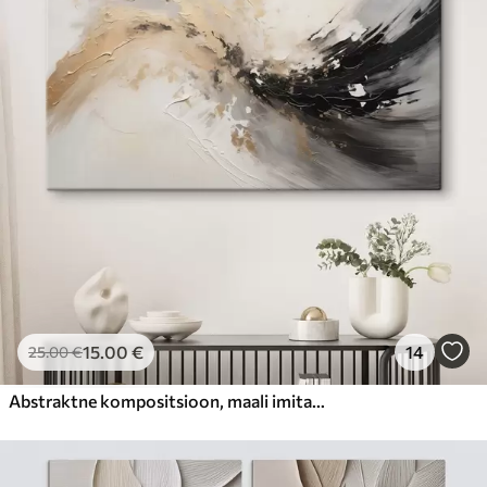
15
.00
€
14
25
.00
€
Abstraktne kompositsioon, maali imitatsioon