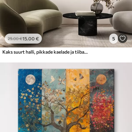
15
.00
€
5
25
.00
€
Kaks suurt halli, pikkade kaelade ja tiibadega kraanat, mis seisavad puudest ümbritsetud udujärves