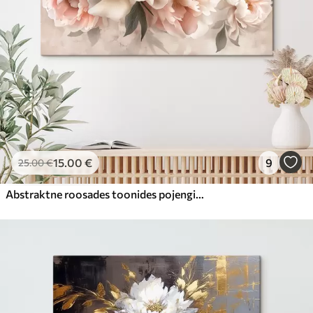
15
.00
€
9
25
.00
€
Abstraktne roosades toonides pojengide kimp