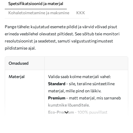
Spetsifikatsioonid ja materjal
Kohaletoimetamine ja maksmine
KKK
Pange tähele: kujutatud esemete pildid ja värvid võivad pisut
erineda veebilehel olevatest piltidest. See sõltub teie monitori
resolutsioonist ja seadetest, samuti valgustustingimustest
pildistamise ajal.
Omadused
Materjal
Valida saab kolme materjali vahel:
Standard
- sile, teraline sünteetiline
materjal, mille pind on läikiv.
Premium
- matt materjal, mis sarnaneb
kunstnike lõuenditele.
Eco-Premium
- 100% puuvillast
valmistatud kvaliteetne lõuend.
Autor
UWALLS