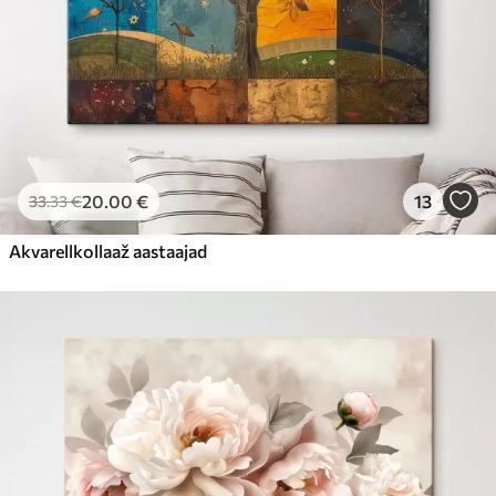
20
.00
€
13
33
.33
€
Akvarellkollaaž aastaajad