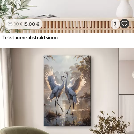
15
.00
€
7
25
.00
€
Tekstuurne abstraktsioon