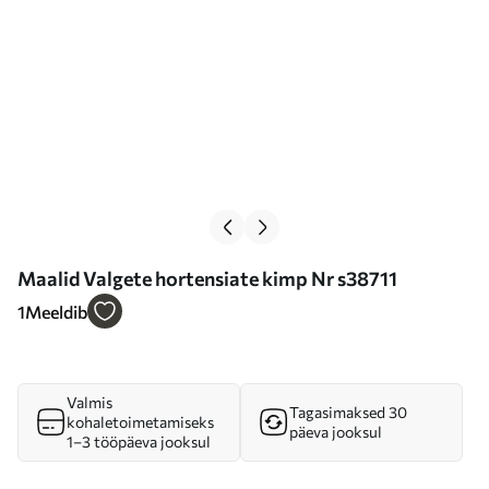
Maalid Valgete hortensiate kimp Nr s38711
1
Meeldib
Valmis
Tagasimaksed 30
kohaletoimetamiseks
päeva jooksul
1–3 tööpäeva jooksul