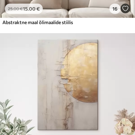
15
.00
€
16
25
.00
€
Abstraktne maal õlimaalide stiilis