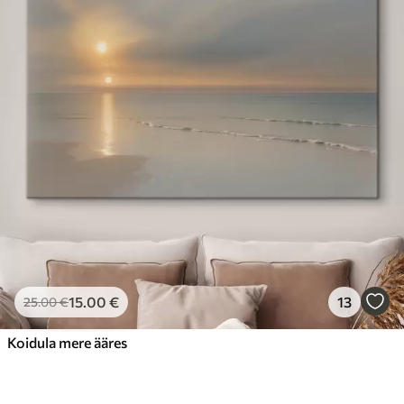
15
.00
€
13
25
.00
€
Koidula mere ääres