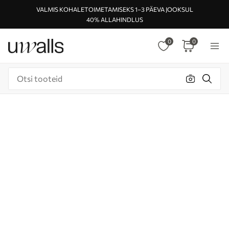
VALMIS KOHALETOIMETAMISEKS 1–3 PÄEVA JOOKSUL
40% ALLAHINDLUS
0
0