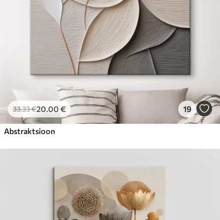
20
.00
€
19
33
.33
€
Abstraktsioon