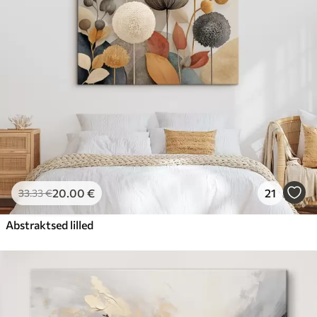
20
.00
€
21
33
.33
€
Abstraktsed lilled