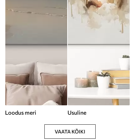
Loodus meri
Usuline
VAATA KÕIKI