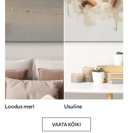
Loodus meri
Usuline
VAATA KÕIKI