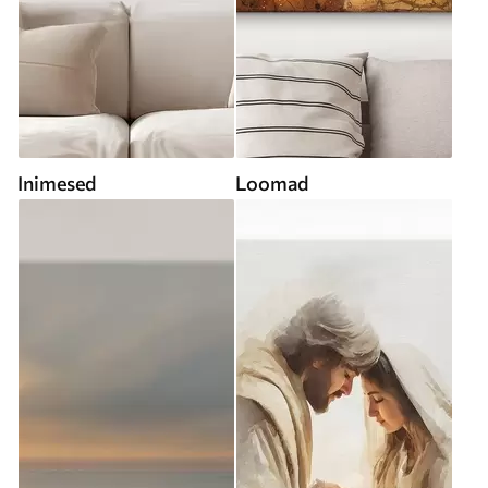
Inimesed
Loomad