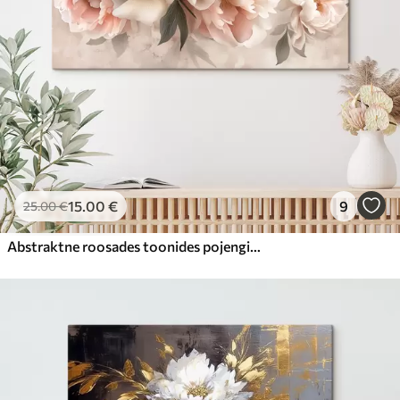
15
.00
€
9
25
.00
€
Abstraktne roosades toonides pojengide kimp