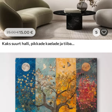
15
.00
€
5
25
.00
€
Kaks suurt halli, pikkade kaelade ja tiibadega kraanat, mis seisavad puudest ümbritsetud udujärves