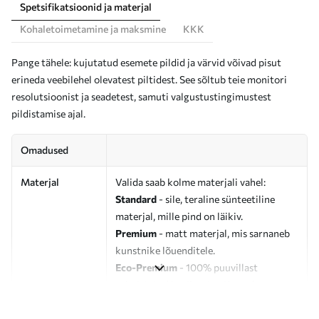
Spetsifikatsioonid ja materjal
Kohaletoimetamine ja maksmine
KKK
Pange tähele: kujutatud esemete pildid ja värvid võivad pisut
erineda veebilehel olevatest piltidest. See sõltub teie monitori
resolutsioonist ja seadetest, samuti valgustustingimustest
pildistamise ajal.
Omadused
Materjal
Valida saab kolme materjali vahel:
Standard
- sile, teraline sünteetiline
materjal, mille pind on läikiv.
Premium
- matt materjal, mis sarnaneb
kunstnike lõuenditele.
Eco-Premium
- 100% puuvillast
valmistatud kvaliteetne lõuend.
Autor
UWALLS