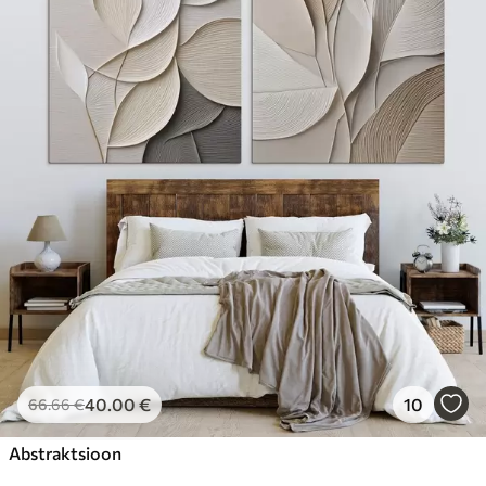
40
.00
€
10
66
.66
€
Abstraktsioon