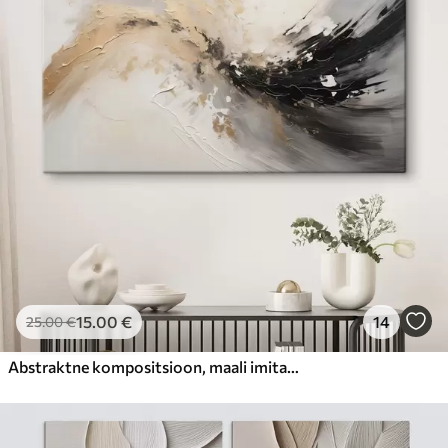
15
.00
€
14
25
.00
€
Abstraktne kompositsioon, maali imitatsioon