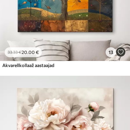
20
.00
€
13
33
.33
€
Akvarellkollaaž aastaajad