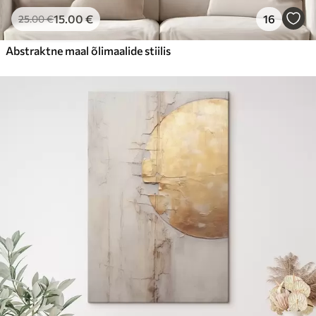
15
.00
€
16
25
.00
€
Abstraktne maal õlimaalide stiilis