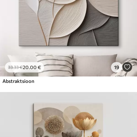
20
.00
€
19
33
.33
€
Abstraktsioon