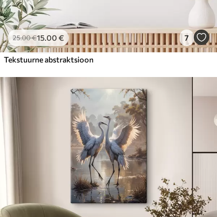
15
.00
€
7
25
.00
€
Tekstuurne abstraktsioon