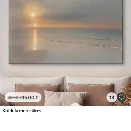
15
.00
€
13
25
.00
€
Koidula mere ääres