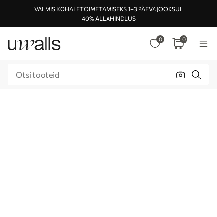
VALMIS KOHALETOIMETAMISEKS 1–3 PÄEVA JOOKSUL
40% ALLAHINDLUS
0
0