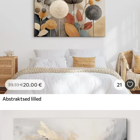
20
.00
€
21
33
.33
€
Abstraktsed lilled