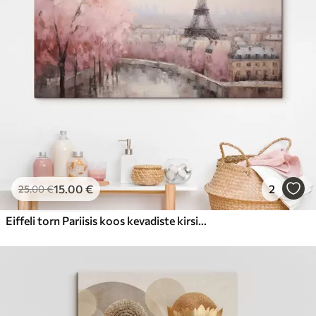
15
.00
€
2
25
.00
€
Eiffeli torn Pariisis koos kevadiste kirsiõitega, pehmed pastelsed värvid