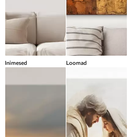
Inimesed
Loomad