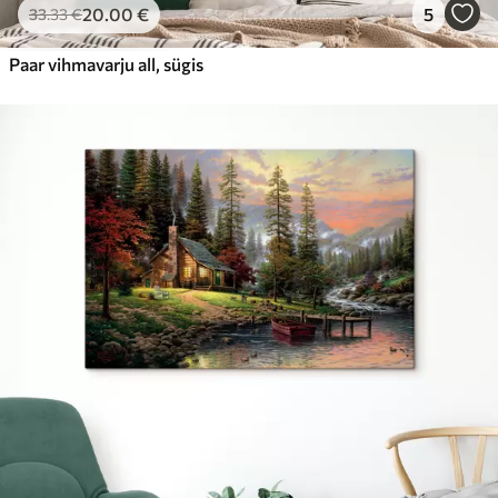
20
.00
€
5
33
.33
€
Paar vihmavarju all, sügis