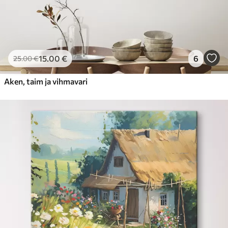
15
.00
€
6
25
.00
€
Aken, taim ja vihmavari