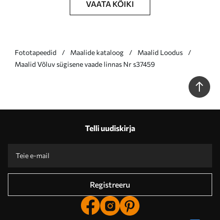
VAATA KÕIKI
Fototapeedid
Maalide kataloog
Maalid Loodus
Maalid Võluv sügisene vaade linnas Nr s37459
Telli uudiskirja
Registreeru