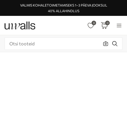
VALMIS KOHALETOIMETAMISEKS 1–3 PÄEVA JOOKSUL
40% ALLAHINDLUS
0
0