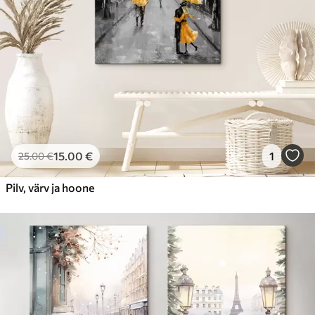
15
.00
€
1
25
.00
€
Pilv, värv ja hoone