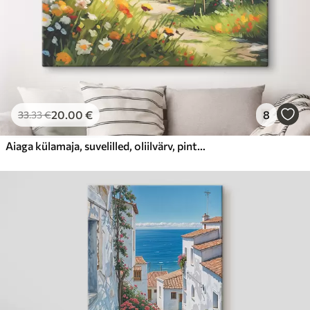
20
.00
€
8
33
.33
€
Aiaga külamaja, suvelilled, oliilvärv, pintslitõmme, põld, rustikaalne stiil