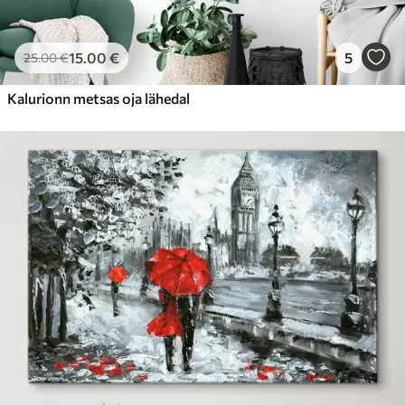
15
.00
€
5
25
.00
€
Kalurionn metsas oja lähedal