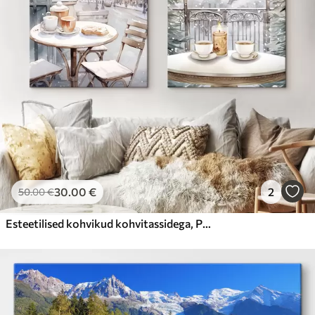
30
.00
€
2
50
.00
€
Esteetilised kohvikud kohvitassidega, Pariisi linnatänav, talv, arhitektuur