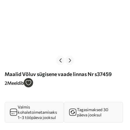
Maalid Võluv sügisene vaade linnas Nr s37459
2
Meeldib
Valmis
Tagasimaksed 30
kohaletoimetamiseks
päeva jooksul
1–3 tööpäeva jooksul