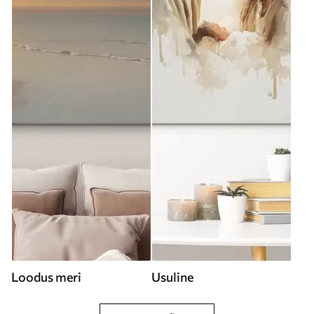
Loodus meri
Usuline