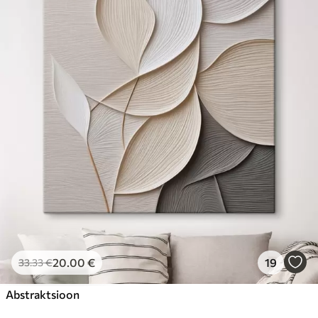
20
.00
€
19
33
.33
€
Abstraktsioon