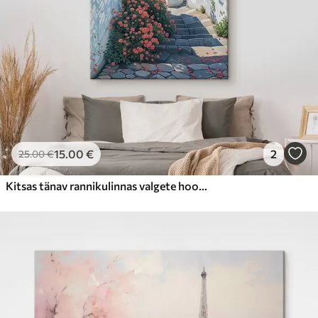
15
.00
€
2
25
.00
€
Kitsas tänav rannikulinnas valgete hoonete, punaste kivikatuste ja elavate roosade lilledega