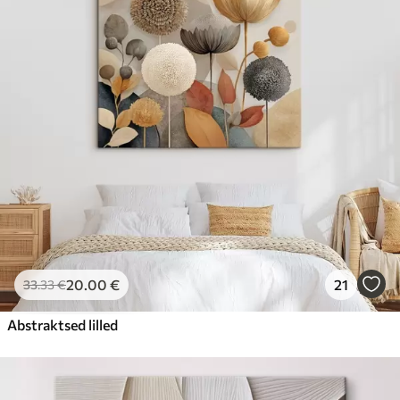
20
.00
€
21
33
.33
€
Abstraktsed lilled