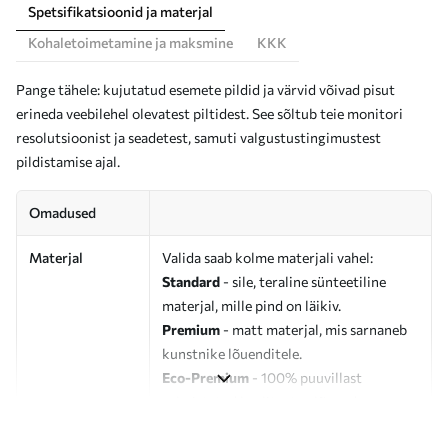
Spetsifikatsioonid ja materjal
Kohaletoimetamine ja maksmine
KKK
Pange tähele: kujutatud esemete pildid ja värvid võivad pisut
erineda veebilehel olevatest piltidest. See sõltub teie monitori
resolutsioonist ja seadetest, samuti valgustustingimustest
pildistamise ajal.
Omadused
Materjal
Valida saab kolme materjali vahel:
Standard
- sile, teraline sünteetiline
materjal, mille pind on läikiv.
Premium
- matt materjal, mis sarnaneb
kunstnike lõuenditele.
Eco-Premium
- 100% puuvillast
valmistatud kvaliteetne lõuend.
Autor
UWALLS