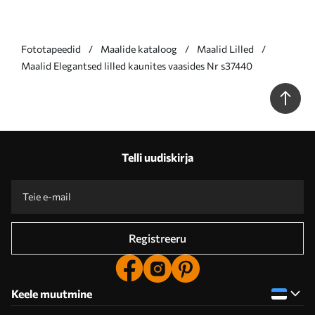
Fototapeedid
Maalide kataloog
Maalid Lilled
Maalid Elegantsed lilled kaunites vaasides Nr s37440
Telli uudiskirja
Registreeru
Keele muutmine