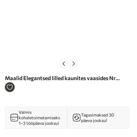
Maalid Elegantsed lilled kaunites vaasides Nr
s37440
Valmis
Tagasimaksed 30
kohaletoimetamiseks
päeva jooksul
1–3 tööpäeva jooksul