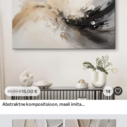
15
.00
€
14
25
.00
€
Abstraktne kompositsioon, maali imitatsioon