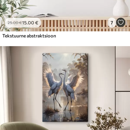
15
.00
€
7
25
.00
€
Tekstuurne abstraktsioon