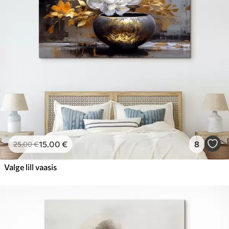
15
.00
€
8
25
.00
€
Valge lill vaasis