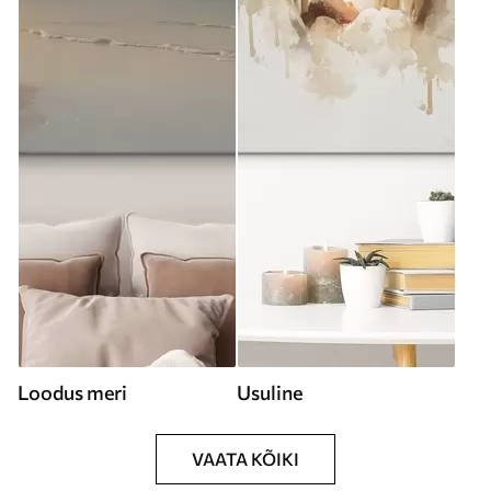
Loodus meri
Usuline
VAATA KÕIKI