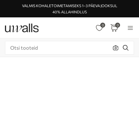
VALMIS KOHALETOIMETAMISEKS 1–3 PÄEVA JOOKSUL
40% ALLAHINDLUS
0
0