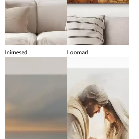
Inimesed
Loomad