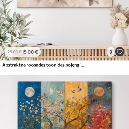
15
.00
€
9
25
.00
€
Abstraktne roosades toonides pojengide kimp