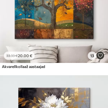
20
.00
€
13
33
.33
€
Akvarellkollaaž aastaajad