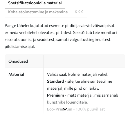
Spetsifikatsioonid ja materjal
Kohaletoimetamine ja maksmine
KKK
Pange tähele: kujutatud esemete pildid ja värvid võivad pisut
erineda veebilehel olevatest piltidest. See sõltub teie monitori
resolutsioonist ja seadetest, samuti valgustustingimustest
pildistamise ajal.
Omadused
Materjal
Valida saab kolme materjali vahel:
Standard
- sile, teraline sünteetiline
materjal, mille pind on läikiv.
Premium
- matt materjal, mis sarnaneb
kunstnike lõuenditele.
Eco-Premium
- 100% puuvillast
valmistatud kvaliteetne lõuend.
Autor
UWALLS