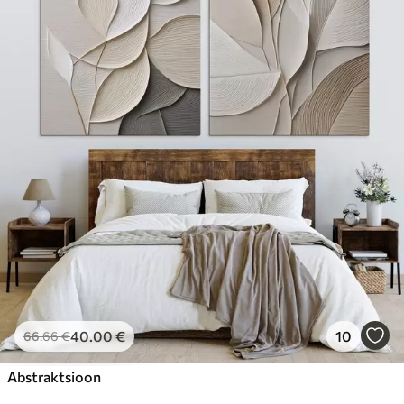
40
.00
€
10
66
.66
€
Abstraktsioon