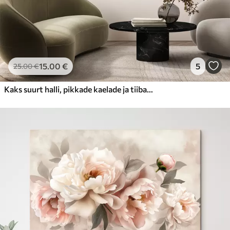
15
.00
€
5
25
.00
€
Kaks suurt halli, pikkade kaelade ja tiibadega kraanat, mis seisavad puudest ümbritsetud udujärves