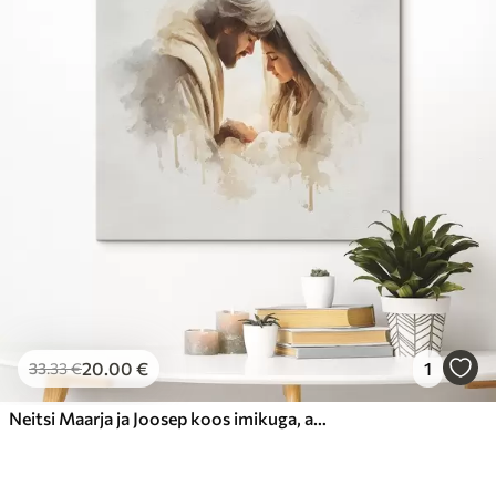
20
.00
€
1
33
.33
€
Neitsi Maarja ja Joosep koos imikuga, akvarellistiilis