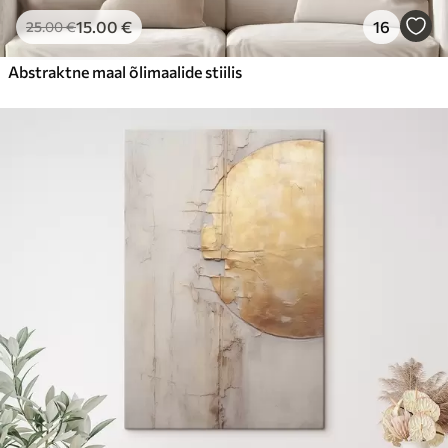
15
.00
€
16
25
.00
€
Abstraktne maal õlimaalide stiilis