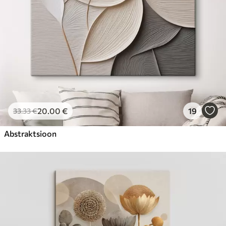
20
.00
€
19
33
.33
€
Abstraktsioon