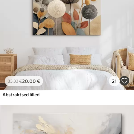
20
.00
€
21
33
.33
€
Abstraktsed lilled