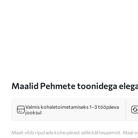
Maalid Pehmete toonidega elega
s37330
Valmis kohaletoimetamiseks 1–3 tööpäeva
jooksul
Maali võib riputada kohe pärast selle kättesaamist. Maal o