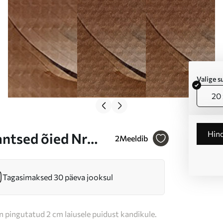
Valige 
20 
Hin
ntsed õied Nr
2
Meeldib
Tagasimaksed 30 päeva jooksul
n pingutatud 2 cm laiusele puidust kandikule.