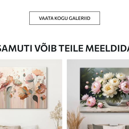
VAATA KOGU GALERIID
Eco-Premium
Hind Alates
23
.00
€
SAMUTI VÕIB TEILE MEELDID