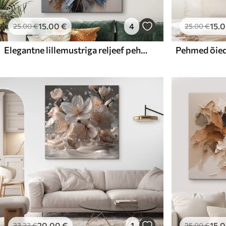
15
.00
€
4
15
.
25
.00
€
25
.00
€
Elegantne lillemustriga reljeef pehmetes toonides
Pehmed õied
20
.00
€
1
15
.
33
.33
€
25
.00
€