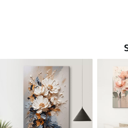
Saadaolevad materjalid
Standard
Premium
Hind Alates
15
.00
€
Hind Alates
19
.00
€