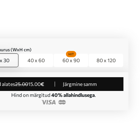
suurus (WxH cm)
HIT
x 30
40 x 60
60 x 90
80 x 120
d alates
25
.00
15
.00
€
Järgmine samm
Hind on märgitud
40% allahindlusega
.