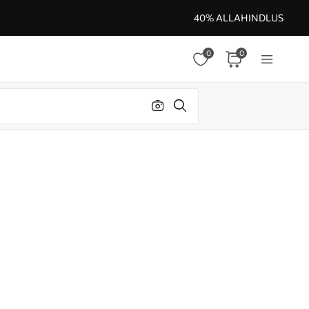
40% ALLAHINDLUS
0
0