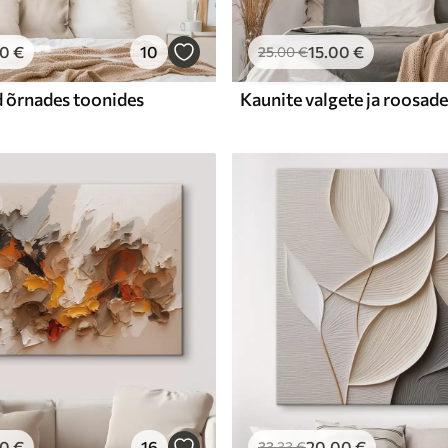
00
€
10
15
.00
€
25
.00
€
 õrnades toonides
00
€
16
20
.00
€
33
.33
€