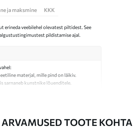
ne ja maksmine
KKK
t erineda veebilehel olevatest piltidest. See
algustustingimustest pildistamise ajal.
vahel:
teetiline materjal, mille pind on läikiv.
is sarnaneb kunstnike lõuenditele.
last valmistatud kvaliteetne lõuend.
ARVAMUSED TOOTE KOHTA