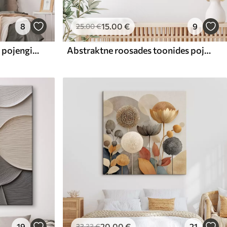
8
15
.00
€
9
25
.00
€
Kaunite valgete ja roosade pojengide kimbu maalimine klaasvaasis puidust lauale
Abstraktne roosades toonides pojengide kimp
19
20
.00
€
21
33
.33
€