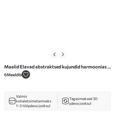
Maalid Elavad abstraktsed kujundid harmoonias Nr
s37285
6
Meeldib
Valmis
Tagasimaksed 30
kohaletoimetamiseks
päeva jooksul
1–3 tööpäeva jooksul