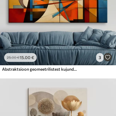
15
.00
€
3
25
.00
€
Abstraktsioon geomeetrilistest kujunditest