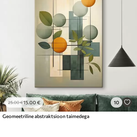
15
.00
€
10
25
.00
€
Geomeetriline abstraktsioon taimedega