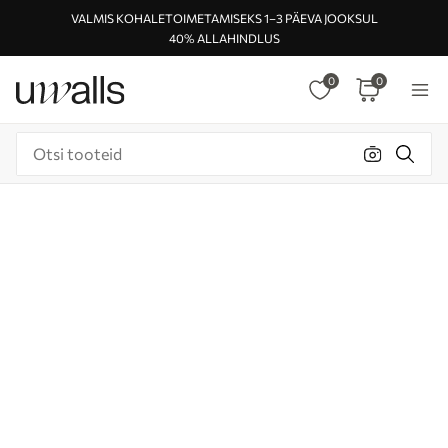
VALMIS KOHALETOIMETAMISEKS 1–3 PÄEVA JOOKSUL
40% ALLAHINDLUS
0
0