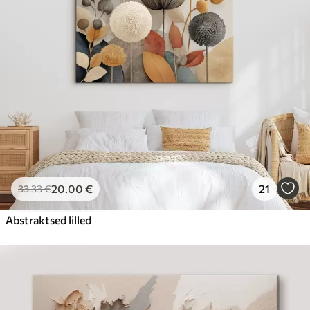
20
.00
€
21
33
.33
€
Abstraktsed lilled