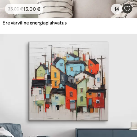
15
.00
€
14
25
.00
€
Ere värviline energiaplahvatus