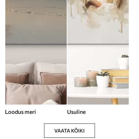
Loodus meri
Usuline
VAATA KÕIKI