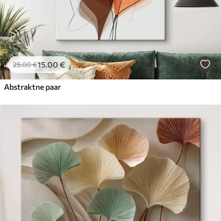
15
.00
€
25
.00
€
Abstraktne paar