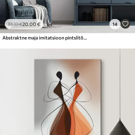
20
.00
€
14
33
.33
€
Abstraktne maja imitatsioon pintslitõmme