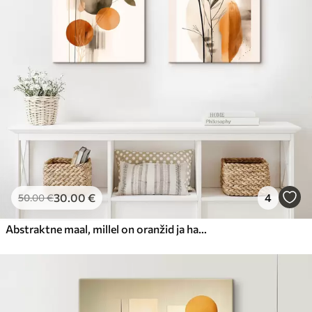
30
.00
€
4
50
.00
€
Abstraktne maal, millel on oranžid ja hallid ringid, lehed ja oksad, modernne stiil, akvarelliefekt