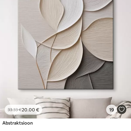
20
.00
€
19
33
.33
€
Abstraktsioon