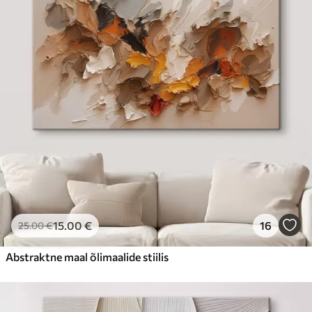
15
.00
€
16
25
.00
€
Abstraktne maal õlimaalide stiilis