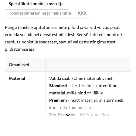
Spetsifikatsioonid ja materjal
Kohaletoimetamine ja maksmine
KKK
Pange tähele: kujutatud esemete pildid ja värvid võivad pisut
erineda veebilehel olevatest piltidest. See sõltub teie monitori
resolutsioonist ja seadetest, samuti valgustustingimustest
pildistamise ajal.
Omadused
Materjal
Valida saab kolme materjali vahel:
Standard
- sile, teraline sünteetiline
materjal, mille pind on läikiv.
Premium
- matt materjal, mis sarnaneb
kunstnike lõuenditele.
Eco-Premium
- 100% puuvillast
valmistatud kvaliteetne lõuend.
Autor
UWALLS