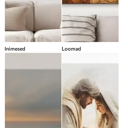
Inimesed
Loomad