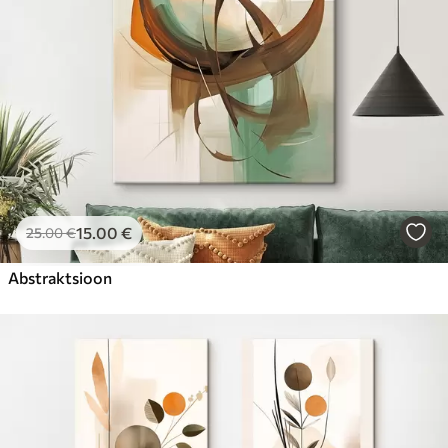
15
.00
€
25
.00
€
Abstraktsioon