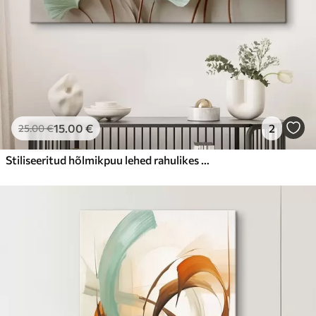
15
.00
€
2
25
.00
€
Stiliseeritud hõlmikpuu lehed rahulikes toonides