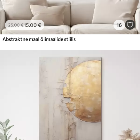
15
.00
€
16
25
.00
€
Abstraktne maal õlimaalide stiilis