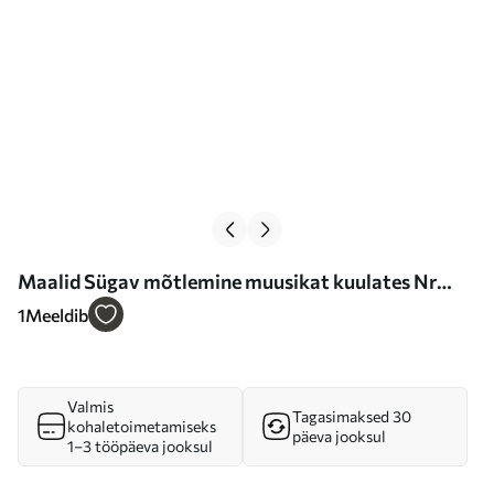
Maalid Sügav mõtlemine muusikat kuulates Nr
s37269
1
Meeldib
Valmis
Tagasimaksed 30
kohaletoimetamiseks
päeva jooksul
1–3 tööpäeva jooksul