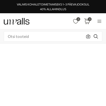
VALMIS KOHALETOIMETAMISEKS 1–3 PÄEVA JOOKSUL
40% ALLAHINDLUS
0
0