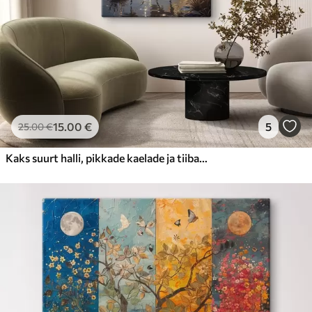
15
.00
€
5
25
.00
€
Kaks suurt halli, pikkade kaelade ja tiibadega kraanat, mis seisavad puudest ümbritsetud udujärves