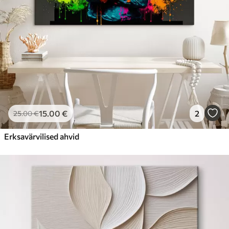
15
.00
€
2
25
.00
€
Erksavärvilised ahvid