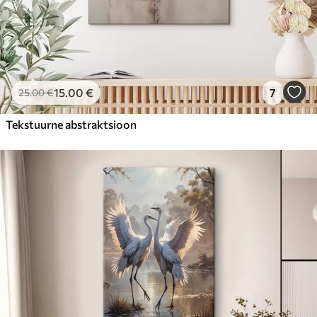
15
.00
€
7
25
.00
€
Tekstuurne abstraktsioon