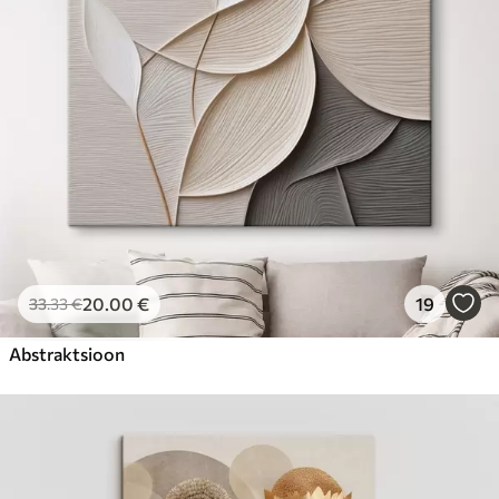
20
.00
€
19
33
.33
€
Abstraktsioon