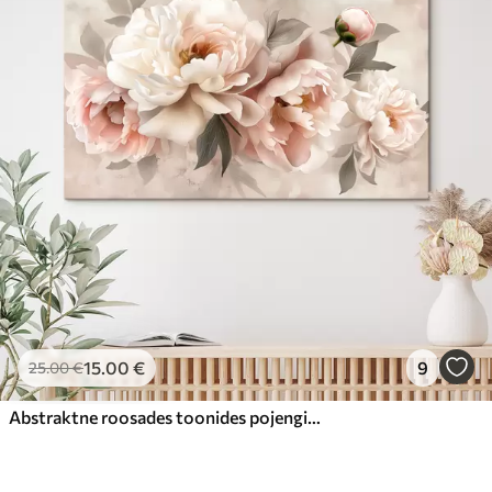
15
.00
€
9
25
.00
€
Abstraktne roosades toonides pojengide kimp