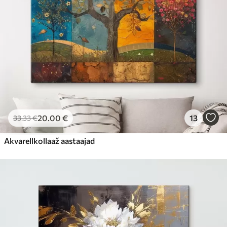
20
.00
€
13
33
.33
€
Akvarellkollaaž aastaajad