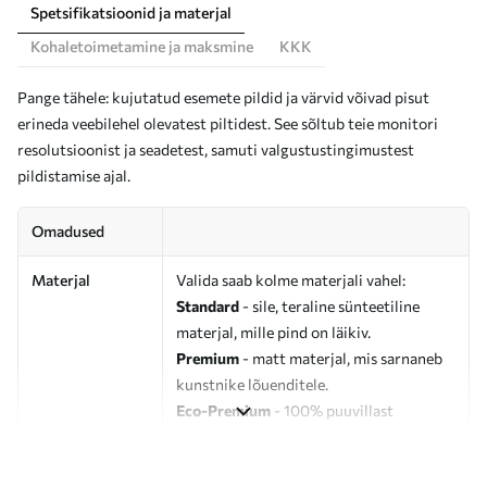
Spetsifikatsioonid ja materjal
Kohaletoimetamine ja maksmine
KKK
Pange tähele: kujutatud esemete pildid ja värvid võivad pisut
erineda veebilehel olevatest piltidest. See sõltub teie monitori
resolutsioonist ja seadetest, samuti valgustustingimustest
pildistamise ajal.
Omadused
Materjal
Valida saab kolme materjali vahel:
Standard
- sile, teraline sünteetiline
materjal, mille pind on läikiv.
Premium
- matt materjal, mis sarnaneb
kunstnike lõuenditele.
Eco-Premium
- 100% puuvillast
valmistatud kvaliteetne lõuend.
Autor
UWALLS