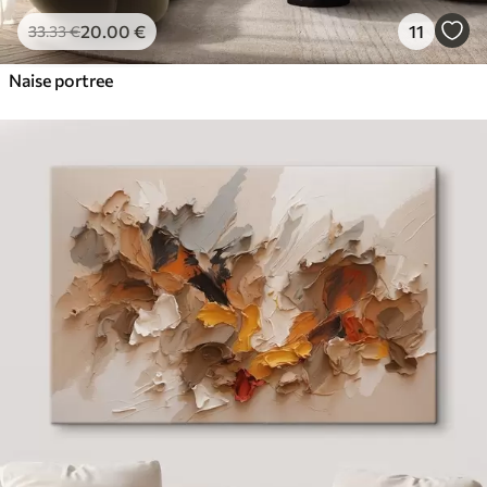
20
.00
€
11
33
.33
€
Naise portree