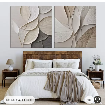
40
.00
€
10
66
.66
€