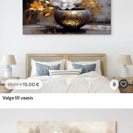
15
.00
€
8
25
.00
€
Valge lill vaasis