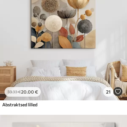
20
.00
€
21
33
.33
€
Abstraktsed lilled