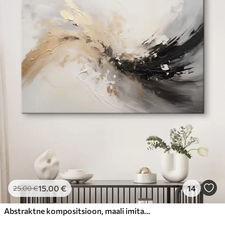
15
.00
€
14
25
.00
€
Abstraktne kompositsioon, maali imitatsioon