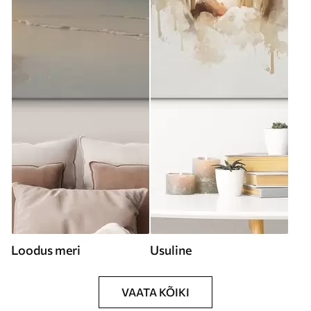
Loodus meri
Usuline
VAATA KÕIKI