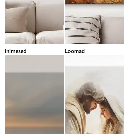
Inimesed
Loomad