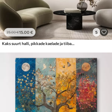
15
.00
€
5
25
.00
€
Kaks suurt halli, pikkade kaelade ja tiibadega kraanat, mis seisavad puudest ümbritsetud udujärves