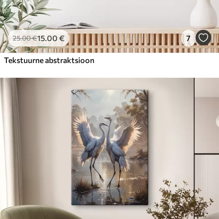
15
.00
€
7
25
.00
€
Tekstuurne abstraktsioon