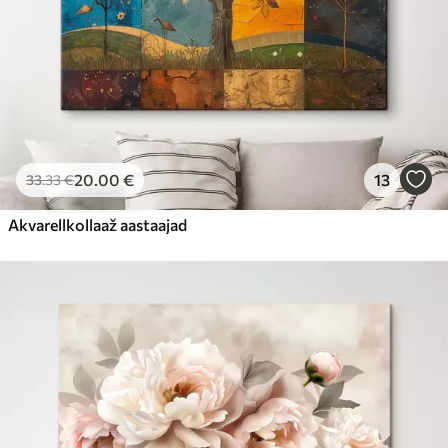
20
.00
€
13
33
.33
€
Akvarellkollaaž aastaajad