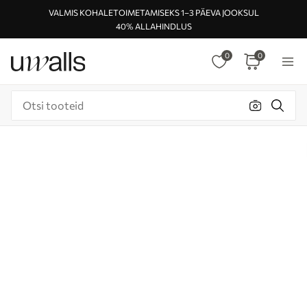
VALMIS KOHALETOIMETAMISEKS 1–3 PÄEVA JOOKSUL
40% ALLAHINDLUS
0
0