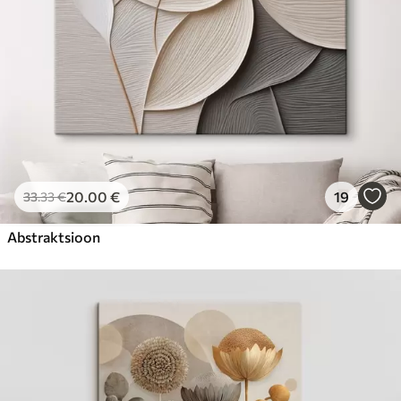
20
.00
€
19
33
.33
€
Abstraktsioon