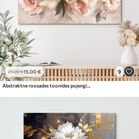
15
.00
€
9
25
.00
€
Abstraktne roosades toonides pojengide kimp