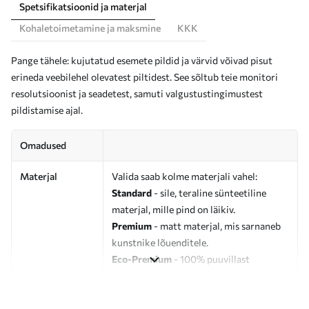
Spetsifikatsioonid ja materjal
Kohaletoimetamine ja maksmine
KKK
Pange tähele: kujutatud esemete pildid ja värvid võivad pisut
erineda veebilehel olevatest piltidest. See sõltub teie monitori
resolutsioonist ja seadetest, samuti valgustustingimustest
pildistamise ajal.
Omadused
Materjal
Valida saab kolme materjali vahel:
Standard
- sile, teraline sünteetiline
materjal, mille pind on läikiv.
Premium
- matt materjal, mis sarnaneb
kunstnike lõuenditele.
Eco-Premium
- 100% puuvillast
valmistatud kvaliteetne lõuend.
Autor
UWALLS