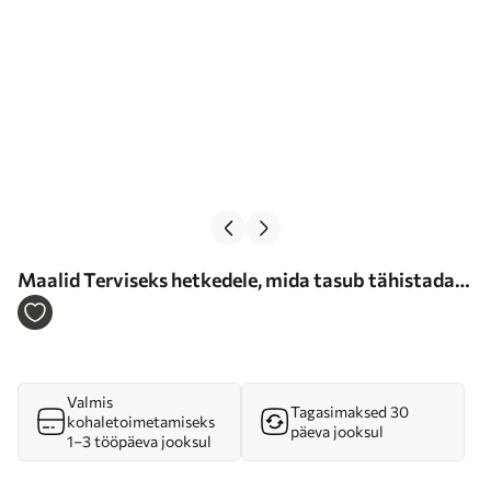
Maalid Terviseks hetkedele, mida tasub tähistada
Nr s37040
Valmis
Tagasimaksed 30
kohaletoimetamiseks
päeva jooksul
1–3 tööpäeva jooksul