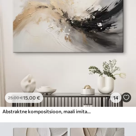
15
.00
€
14
25
.00
€
Abstraktne kompositsioon, maali imitatsioon