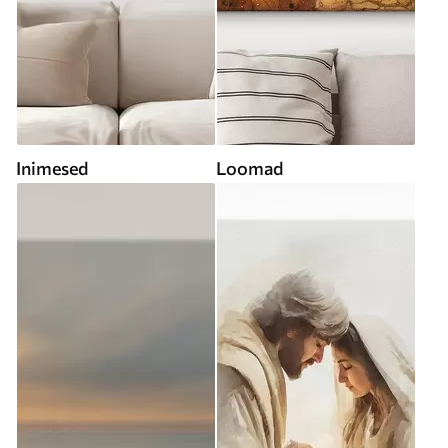
Inimesed
Loomad