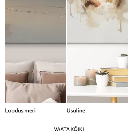
Loodus meri
Usuline
VAATA KÕIKI