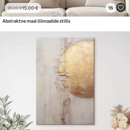
15
.00
€
16
25
.00
€
Abstraktne maal õlimaalide stiilis