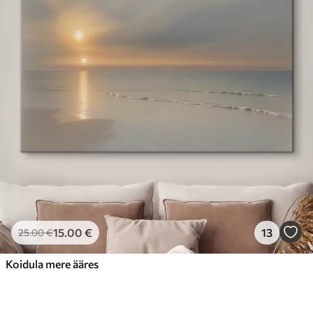
15
.00
€
13
25
.00
€
Koidula mere ääres