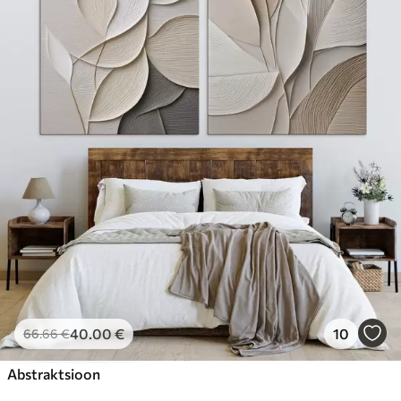
40
.00
€
10
66
.66
€
Abstraktsioon