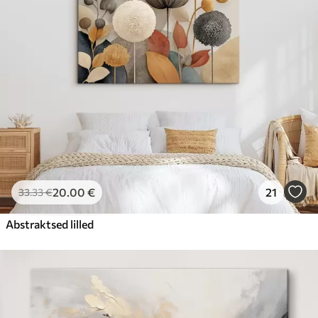
20
.00
€
21
33
.33
€
Abstraktsed lilled