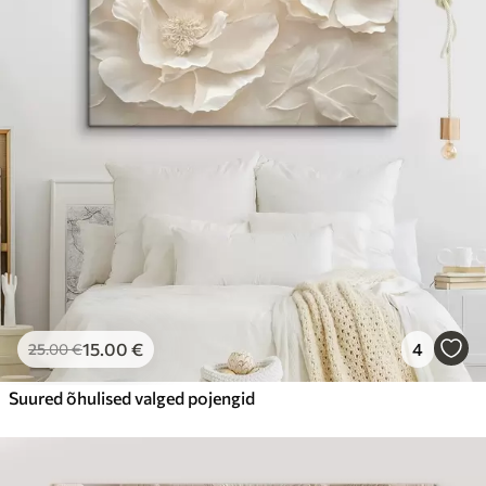
15
.00
€
4
25
.00
€
Suured õhulised valged pojengid