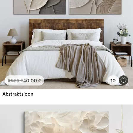
40
.00
€
10
66
.66
€
Abstraktsioon