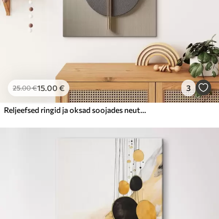
15
.00
€
3
25
.00
€
Reljeefsed ringid ja oksad soojades neutraalsetes toonides