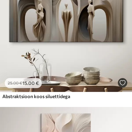
15
.00
€
25
.00
€
Abstraktsioon koos siluettidega