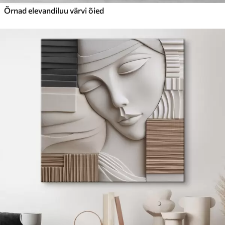
Õrnad elevandiluu värvi õied