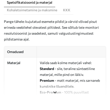
Spetsifikatsioonid ja materjal
Kohaletoimetamine ja maksmine
KKK
Pange tähele: kujutatud esemete pildid ja värvid võivad pisut
erineda veebilehel olevatest piltidest. See sõltub teie monitori
resolutsioonist ja seadetest, samuti valgustustingimustest
pildistamise ajal.
Omadused
Materjal
Valida saab kolme materjali vahel:
Standard
- sile, teraline sünteetiline
materjal, mille pind on läikiv.
Premium
- matt materjal, mis sarnaneb
kunstnike lõuenditele.
Eco-Premium
- 100% puuvillast
valmistatud kvaliteetne lõuend.
Autor
UWALLS