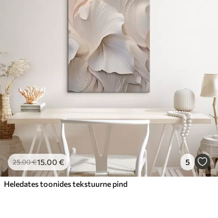
15
.00
€
5
25
.00
€
Heledates toonides tekstuurne pind