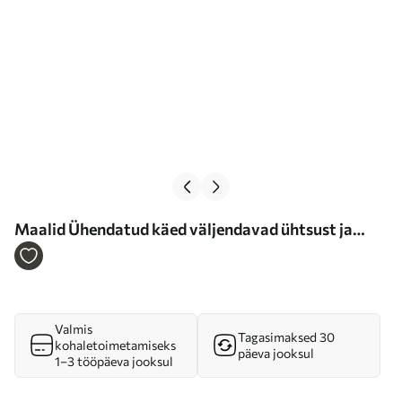
Maalid Ühendatud käed väljendavad ühtsust ja
usaldust Nr s36848
Valmis
Tagasimaksed 30
kohaletoimetamiseks
päeva jooksul
1–3 tööpäeva jooksul