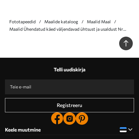
Fototapeedid
Maalide kataloog
Maalid Maal
Maalid Ühendatud käed väljendavad ühtsust ja usaldust Nr
s36848
Telli uudiskirja
Registreeru
Keele muutmine