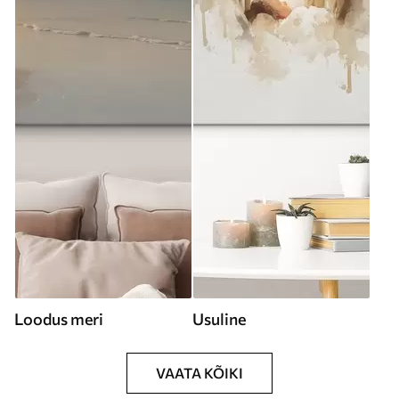
Loodus meri
Usuline
VAATA KÕIKI