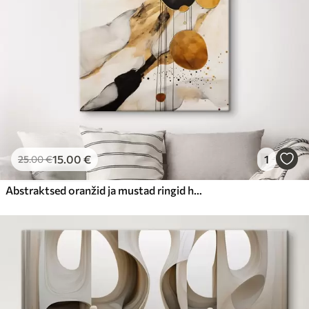
15
.00
€
1
25
.00
€
Abstraktsed oranžid ja mustad ringid heledal taustal