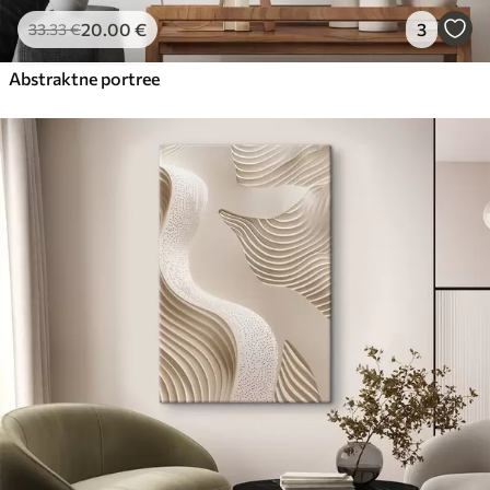
20
.00
€
3
33
.33
€
Abstraktne portree