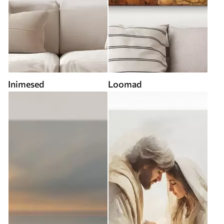
Inimesed
Loomad