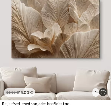
15
.00
€
1
25
.00
€
Reljeefsed lehed soojades beežides toonides