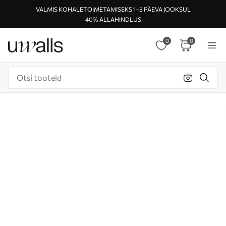
VALMIS KOHALETOIMETAMISEKS 1–3 PÄEVA JOOKSUL
40% ALLAHINDLUS
0
0