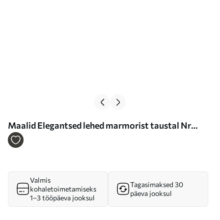
Maalid Elegantsed lehed marmorist taustal Nr
s36646
Valmis
Tagasimaksed 30
kohaletoimetamiseks
päeva jooksul
1–3 tööpäeva jooksul