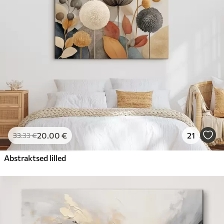
20
.00
€
21
33
.33
€
Abstraktsed lilled