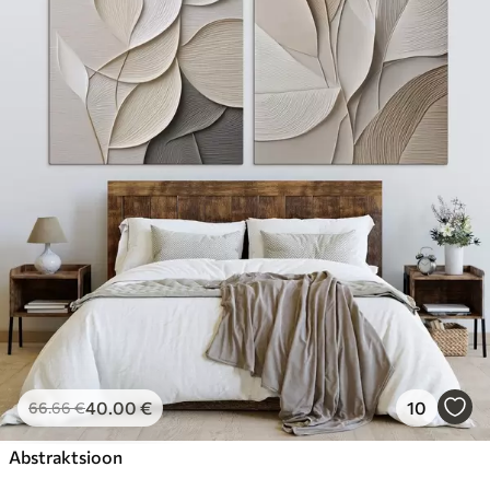
40
.00
€
10
66
.66
€
Abstraktsioon