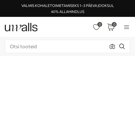
VALMIS KOHALETOIMETAMISEKS 1–3 PÄEVA JOOKSUL
40% ALLAHINDLUS
0
0