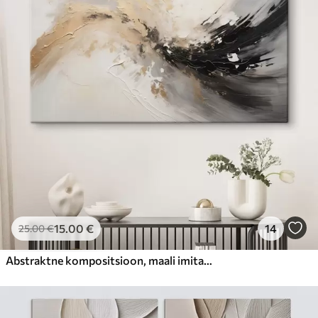
15
.00
€
14
25
.00
€
Abstraktne kompositsioon, maali imitatsioon