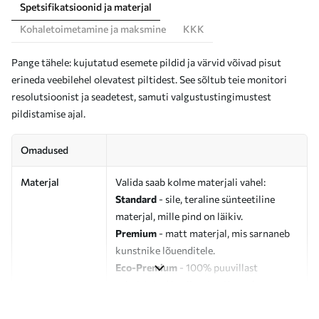
Spetsifikatsioonid ja materjal
Kohaletoimetamine ja maksmine
KKK
Pange tähele: kujutatud esemete pildid ja värvid võivad pisut
erineda veebilehel olevatest piltidest. See sõltub teie monitori
resolutsioonist ja seadetest, samuti valgustustingimustest
pildistamise ajal.
Omadused
Materjal
Valida saab kolme materjali vahel:
Standard
- sile, teraline sünteetiline
materjal, mille pind on läikiv.
Premium
- matt materjal, mis sarnaneb
kunstnike lõuenditele.
Eco-Premium
- 100% puuvillast
valmistatud kvaliteetne lõuend.
Autor
UWALLS