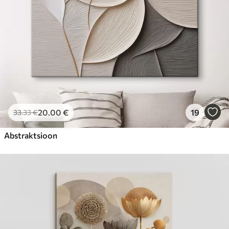
20
.00
€
19
33
.33
€
Abstraktsioon