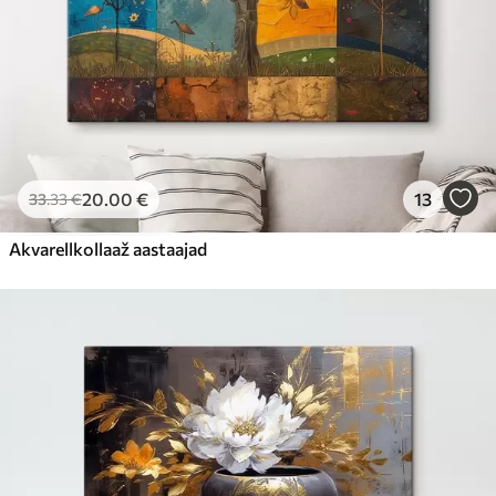
20
.00
€
13
33
.33
€
Akvarellkollaaž aastaajad