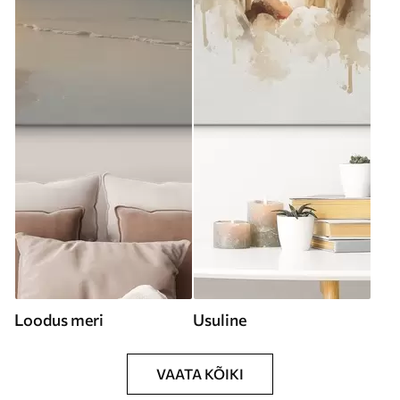
Loodus meri
Usuline
VAATA KÕIKI