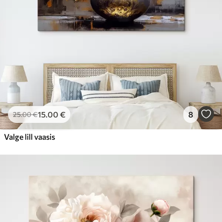
15
.00
€
8
25
.00
€
Valge lill vaasis