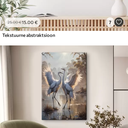
15
.00
€
7
25
.00
€
Tekstuurne abstraktsioon