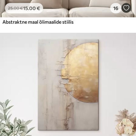
15
.00
€
16
25
.00
€
Abstraktne maal õlimaalide stiilis