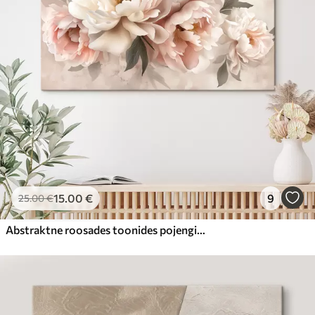
15
.00
€
9
25
.00
€
Abstraktne roosades toonides pojengide kimp