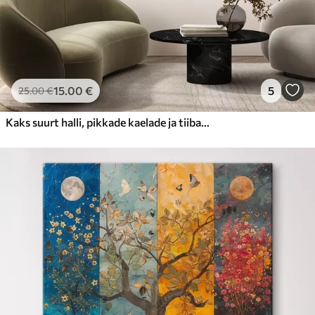
15
.00
€
5
25
.00
€
Kaks suurt halli, pikkade kaelade ja tiibadega kraanat, mis seisavad puudest ümbritsetud udujärves