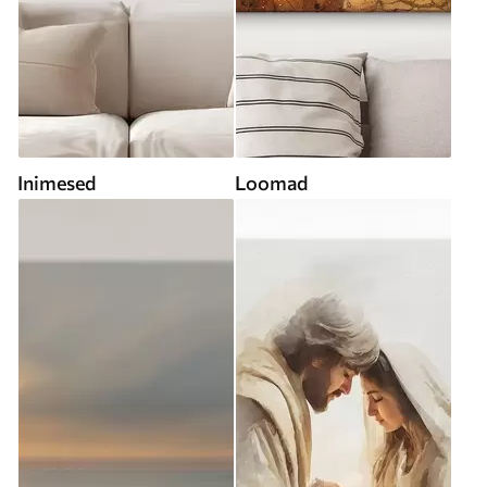
Inimesed
Loomad