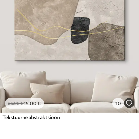
15
.00
€
10
25
.00
€
Tekstuurne abstraktsioon