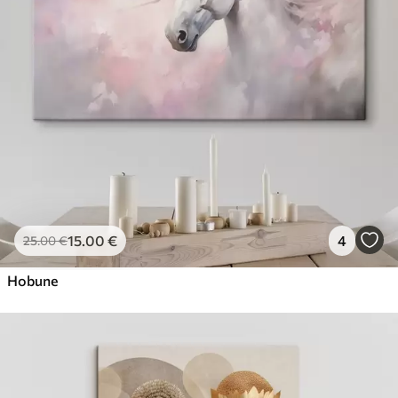
15
.00
€
4
25
.00
€
Hobune