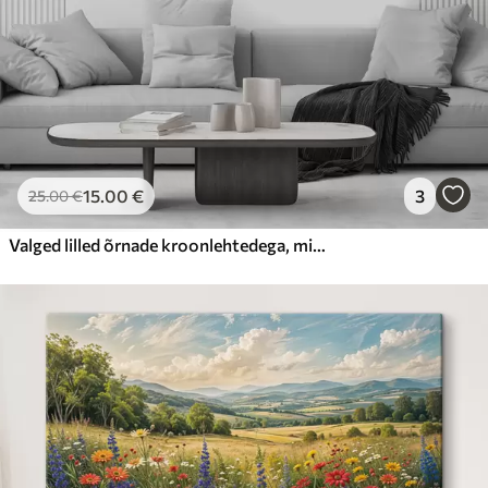
15
.00
€
3
25
.00
€
Valged lilled õrnade kroonlehtedega, mis on paigutatud kauni lillemustriga heledal taustal