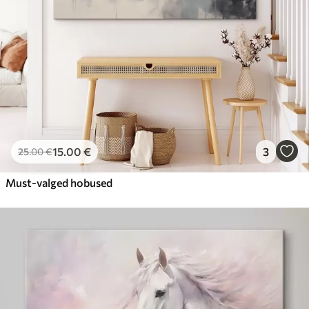
15
.00
€
3
25
.00
€
Must-valged hobused