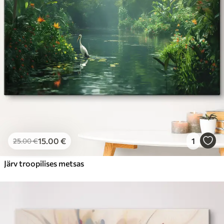
15
.00
€
1
25
.00
€
Järv troopilises metsas