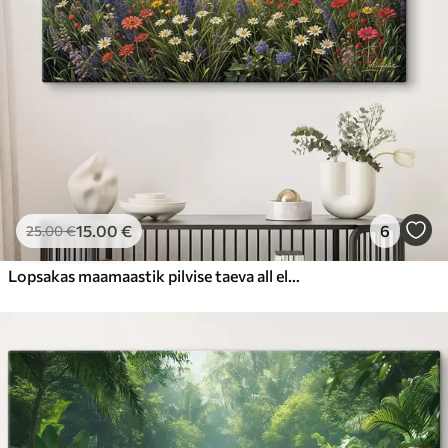
15
.00
€
6
25
.00
€
Lopsakas maamaastik pilvise taeva all elava värviliste lilledega täidetud metslilleniiduga