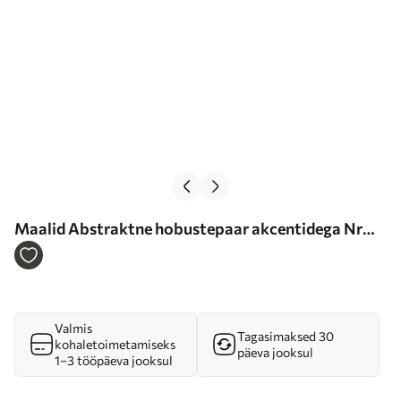
Maalid Abstraktne hobustepaar akcentidega Nr
s36623
Valmis
Tagasimaksed 30
kohaletoimetamiseks
päeva jooksul
1–3 tööpäeva jooksul