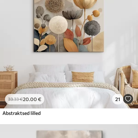
20
.00
€
21
33
.33
€
Abstraktsed lilled