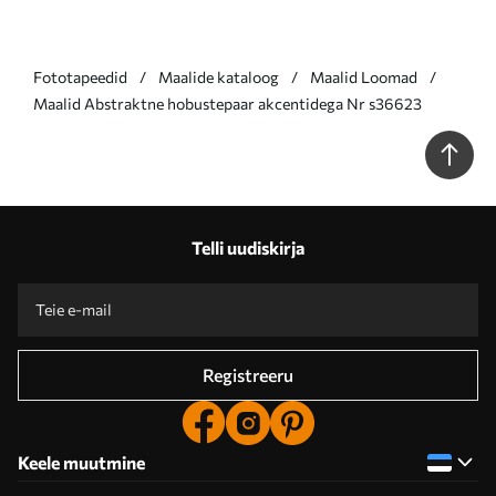
Fototapeedid
Maalide kataloog
Maalid Loomad
Maalid Abstraktne hobustepaar akcentidega Nr s36623
Telli uudiskirja
Registreeru
Keele muutmine