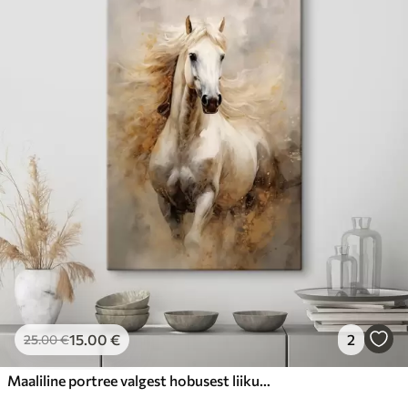
15
.00
€
2
25
.00
€
Maaliline portree valgest hobusest liikumises