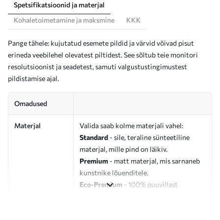
Spetsifikatsioonid ja materjal
Kohaletoimetamine ja maksmine
KKK
Pange tähele: kujutatud esemete pildid ja värvid võivad pisut
erineda veebilehel olevatest piltidest. See sõltub teie monitori
resolutsioonist ja seadetest, samuti valgustustingimustest
pildistamise ajal.
Omadused
Materjal
Valida saab kolme materjali vahel:
Standard
- sile, teraline sünteetiline
materjal, mille pind on läikiv.
Premium
- matt materjal, mis sarnaneb
kunstnike lõuenditele.
Eco-Premium
- 100% puuvillast
valmistatud kvaliteetne lõuend.
Autor
UWALLS