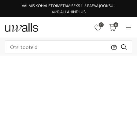
VALMIS KOHALETOIMETAMISEKS 1–3 PÄEVA JOOKSUL
40% ALLAHINDLUS
0
0