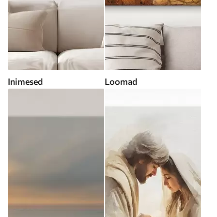
Inimesed
Loomad