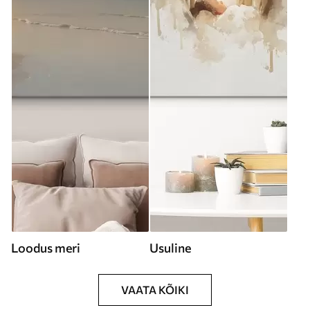
Loodus meri
Usuline
VAATA KÕIKI