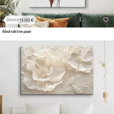
15
.00
€
25
.00
€
Abstraktne paar