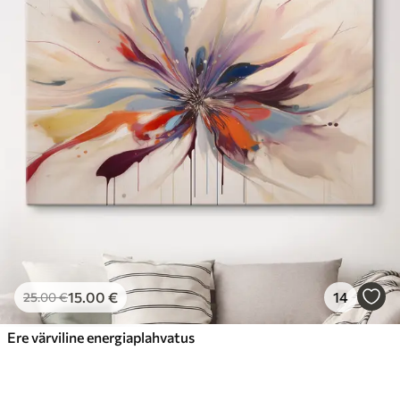
15
.00
€
14
25
.00
€
Ere värviline energiaplahvatus