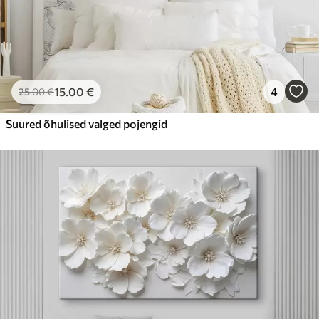
15
.00
€
4
25
.00
€
Suured õhulised valged pojengid