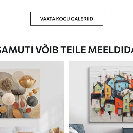
VAATA KOGU GALERIID
Eco-Premium
Hind Alates
23
.00
€
SAMUTI VÕIB TEILE MEELDID