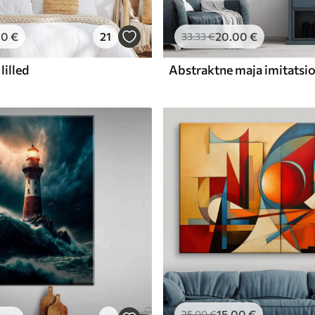
00
€
21
20
.00
€
33
.33
€
lilled
15
.00
€
25
.00
€