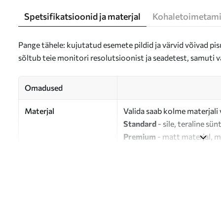
Spetsifikatsioonid ja materjal
Kohaletoimetami
Pange tähele: kujutatud esemete pildid ja värvid võivad pisu
sõltub teie monitori resolutsioonist ja seadetest, samuti v
Omadused
Materjal
Valida saab kolme materjali 
Standard
- sile, teraline sün
Premium
- matt materjal, m
Eco-Premium
- 100% puuvil
Autor
UWALLS
Artikli number
s36448
Lisaks
Võite lisada lakikihti.