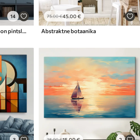
14
45
.00
€
75
.00
€
Abstraktne maja imitatsioon pintslitõmme
Abstraktne botaanika
3
15
.00
€
2
25
.00
€