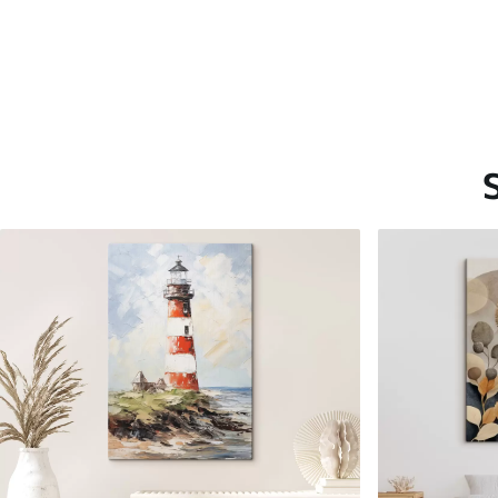
Saadaolevad materjalid
Standard
Premium
Hind Alates
15
.00
€
Hind Alates
19
.00
€