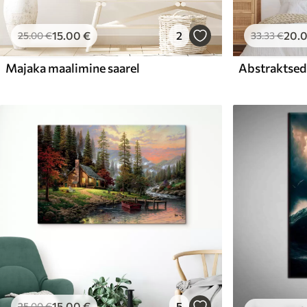
15
.00
€
2
20
.
25
.00
€
33
.33
€
Majaka maalimine saarel
Abstraktsed 
15
.00
€
5
25
.00
€