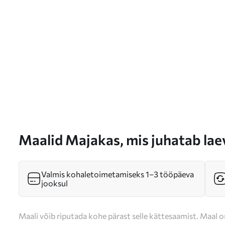
Maalid Majakas, mis juhatab lae
s36448
Valmis kohaletoimetamiseks 1–3 tööpäeva
jooksul
Maali võib riputada kohe pärast selle kättesaamist. Maal o