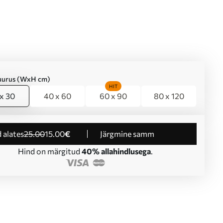
suurus (WxH cm)
HIT
x 30
40 x 60
60 x 90
80 x 120
d alates
25
.00
15
.00
€
Järgmine samm
Hind on märgitud
40% allahindlusega
.