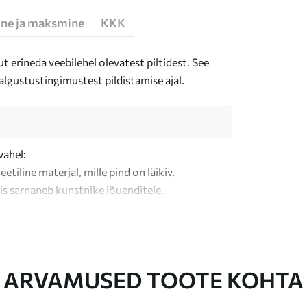
ne ja maksmine
KKK
t erineda veebilehel olevatest piltidest. See
algustustingimustest pildistamise ajal.
vahel:
teetiline materjal, mille pind on läikiv.
is sarnaneb kunstnike lõuenditele.
last valmistatud kvaliteetne lõuend.
ARVAMUSED TOOTE KOHTA