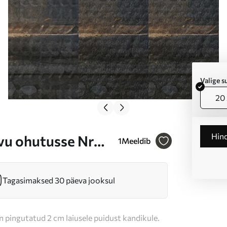
Valige 
20 
Hin
vu ohutusse Nr
1
Meeldib
Tagasimaksed 30 päeva jooksul
n pingutatud 2 cm laiusele puidust kandikule.