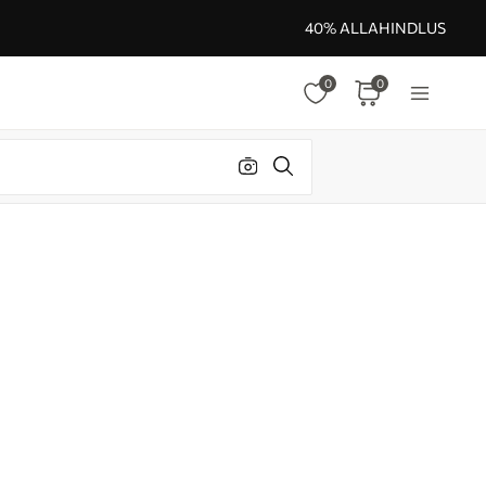
40% ALLAHINDLUS
0
0