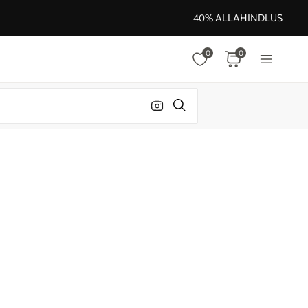
40% ALLAHINDLUS
0
0