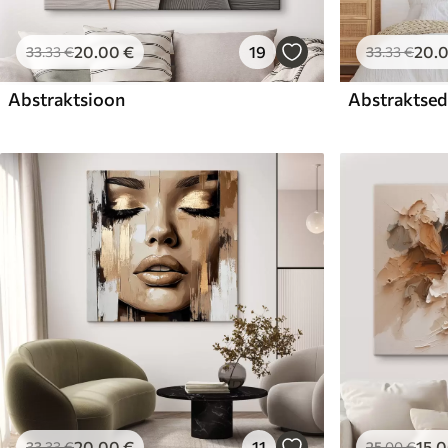
20
.00
€
19
20
.
33
.33
€
33
.33
€
Abstraktsioon
Abstraktsed 
20
.00
€
11
15
.
33
.33
€
25
.00
€