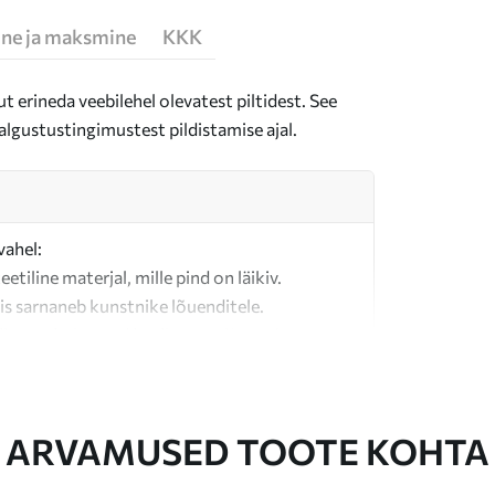
ne ja maksmine
KKK
t erineda veebilehel olevatest piltidest. See
algustustingimustest pildistamise ajal.
vahel:
teetiline materjal, mille pind on läikiv.
is sarnaneb kunstnike lõuenditele.
last valmistatud kvaliteetne lõuend.
ARVAMUSED TOOTE KOHTA