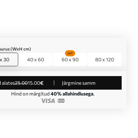
suurus (WxH cm)
HIT
x 30
40 x 60
60 x 90
80 x 120
d alates
25
.00
15
.00
€
Järgmine samm
Hind on märgitud
40% allahindlusega
.