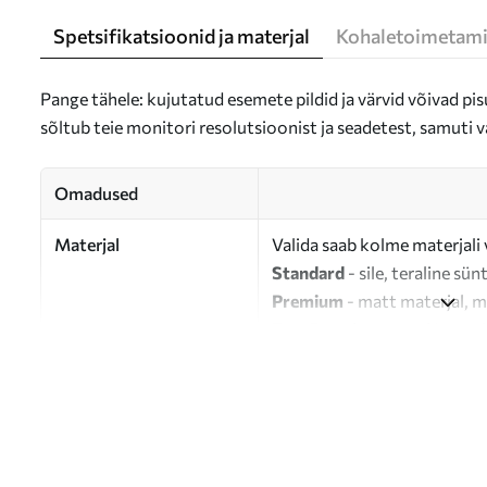
Spetsifikatsioonid ja materjal
Kohaletoimetami
Pange tähele: kujutatud esemete pildid ja värvid võivad pisu
sõltub teie monitori resolutsioonist ja seadetest, samuti v
Omadused
Materjal
Valida saab kolme materjali 
Standard
- sile, teraline sün
Premium
- matt materjal, m
Eco-Premium
- 100% puuvil
Autor
UWALLS
Artikli number
s26124
Lisaks
Võite lisada lakikihti.