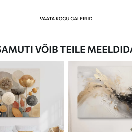
VAATA KOGU GALERIID
Eco-Premium
Hind Alates
23
.00
€
SAMUTI VÕIB TEILE MEELDID