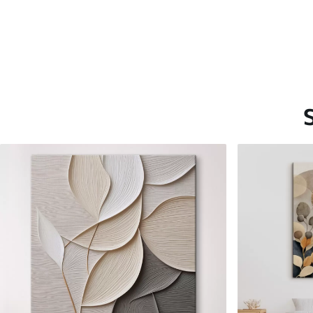
Saadaolevad materjalid
Standard
Premium
Hind Alates
15
.00
€
Hind Alates
19
.00
€