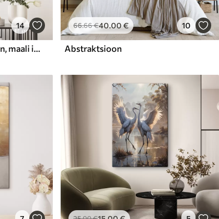
14
40
.00
€
10
66
.66
€
Abstraktne kompositsioon, maali imitatsioon
Abstraktsioon
7
15
.00
€
5
25
.00
€