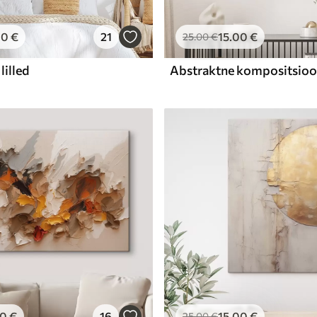
00
€
21
15
.00
€
25
.00
€
lilled
00
€
16
15
.00
€
25
.00
€