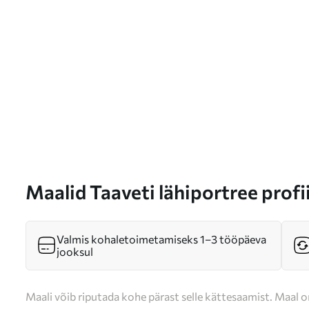
Maalid Taaveti lähiportree profi
Valmis kohaletoimetamiseks 1–3 tööpäeva
jooksul
Maali võib riputada kohe pärast selle kättesaamist. Maal o