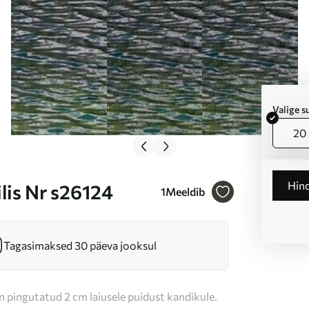
Valige 
20 
Hin
ilis Nr s26124
1
Meeldib
Tagasimaksed 30 päeva jooksul
n pingutatud 2 cm laiusele puidust kandikule.