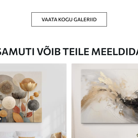
VAATA KOGU GALERIID
Eco-Premium
Hind Alates
23
.00
€
SAMUTI VÕIB TEILE MEELDID