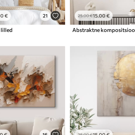
00
€
21
15
.00
€
25
.00
€
lilled
00
€
16
15
.00
€
25
.00
€