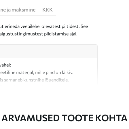
ne ja maksmine
KKK
t erineda veebilehel olevatest piltidest. See
algustustingimustest pildistamise ajal.
vahel:
teetiline materjal, mille pind on läikiv.
is sarnaneb kunstnike lõuenditele.
last valmistatud kvaliteetne lõuend.
ARVAMUSED TOOTE KOHTA