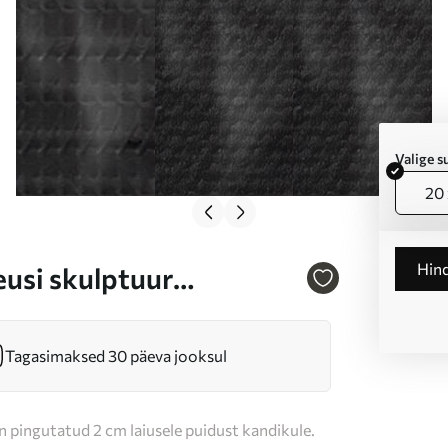
Valige 
20 
Hin
usi skulptuur
Tagasimaksed 30 päeva jooksul
n pingutatud 2 cm laiusele puidust kandikule.