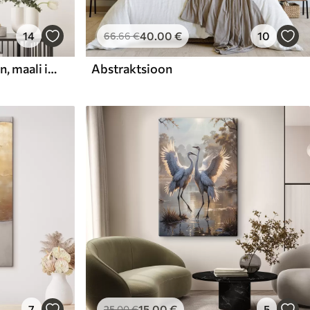
14
40
.00
€
10
66
.66
€
Abstraktne kompositsioon, maali imitatsioon
Abstraktsioon
7
15
.00
€
5
25
.00
€