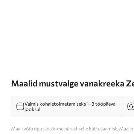
Maalid mustvalge vanakreeka Ze
kaasaegses stiilis Nr s26122
Valmis kohaletoimetamiseks 1–3 tööpäeva
jooksul
Maali võib riputada kohe pärast selle kättesaamist. Maal o