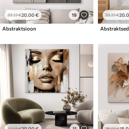
20
.00
€
19
20
.
33
.33
€
33
.33
€
Abstraktsioon
Abstraktsed 
20
.00
€
11
15
.
33
.33
€
25
.00
€