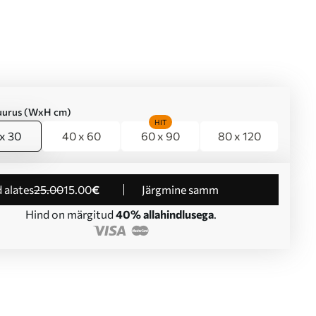
suurus (WxH cm)
HIT
x 30
40 x 60
60 x 90
80 x 120
d alates
25
.00
15
.00
€
Järgmine samm
Hind on märgitud
40% allahindlusega
.