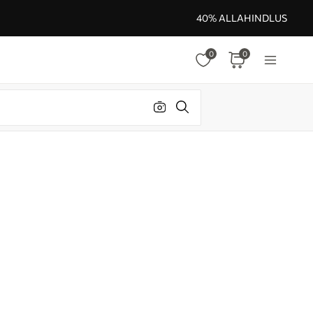
40% ALLAHINDLUS
0
0