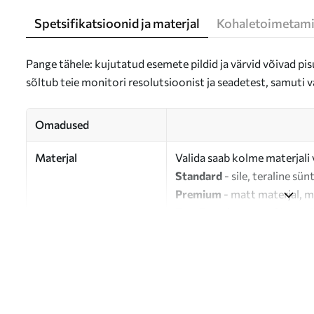
Spetsifikatsioonid ja materjal
Kohaletoimetami
Pange tähele: kujutatud esemete pildid ja värvid võivad pisu
sõltub teie monitori resolutsioonist ja seadetest, samuti v
Omadused
Materjal
Valida saab kolme materjali 
Standard
- sile, teraline sün
Premium
- matt materjal, m
Eco-Premium
- 100% puuvil
Autor
UWALLS
Artikli number
s26122
Lisaks
Võite lisada lakikihti.