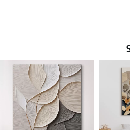
Saadaolevad materjalid
Standard
Premium
Hind Alates
15
.00
€
Hind Alates
19
.00
€